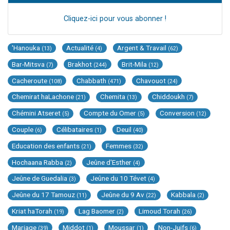
Cliquez-ici pour vous abonner !
'Hanouka
Actualité
Argent & Travail
(13)
(4)
(62)
Bar-Mitsva
Brakhot
Brit-Mila
(7)
(244)
(12)
Cacheroute
Chabbath
Chavouot
(108)
(471)
(24)
Chemirat haLachone
Chemita
Chiddoukh
(21)
(13)
(7)
Chémini Atseret
Compte du Omer
Conversion
(5)
(5)
(12)
Couple
Célibataires
Deuil
(6)
(1)
(40)
Education des enfants
Femmes
(21)
(32)
Hochaana Rabba
Jeûne d'Esther
(2)
(4)
Jeûne de Guedalia
Jeûne du 10 Tévet
(3)
(4)
Jeûne du 17 Tamouz
Jeûne du 9 Av
Kabbala
(11)
(22)
(2)
Kriat haTorah
Lag Baomer
Limoud Torah
(19)
(2)
(26)
Mariage
Middot
Moussar
Non-Juifs
(39)
(1)
(1)
(6)