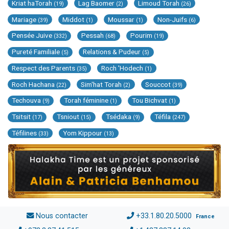
Kriat haTorah
Lag Baomer
Limoud Torah
(19)
(2)
(26)
Mariage
Middot
Moussar
Non-Juifs
(39)
(1)
(1)
(6)
Pensée Juive
Pessah
Pourim
(332)
(68)
(19)
Pureté Familiale
Relations & Pudeur
(5)
(5)
Respect des Parents
Roch 'Hodech
(35)
(1)
Roch Hachana
Sim'hat Torah
Souccot
(22)
(2)
(39)
Techouva
Torah féminine
Tou Bichvat
(9)
(1)
(1)
Tsitsit
Tsniout
Tsédaka
Téfila
(17)
(15)
(9)
(247)
Téfilines
Yom Kippour
(33)
(13)
Nous contacter
+33.1.80.20.5000
France