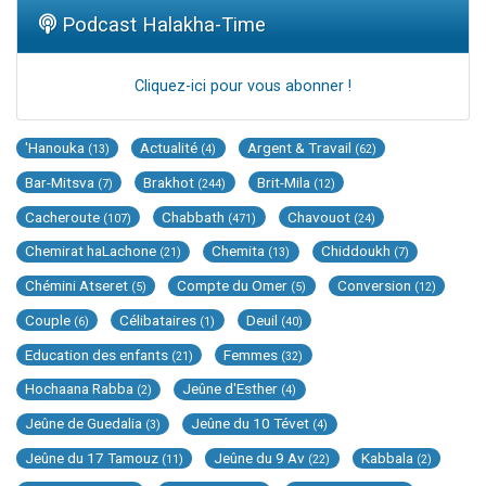
Podcast Halakha-Time
Cliquez-ici pour vous abonner !
'Hanouka
Actualité
Argent & Travail
(13)
(4)
(62)
Bar-Mitsva
Brakhot
Brit-Mila
(7)
(244)
(12)
Cacheroute
Chabbath
Chavouot
(107)
(471)
(24)
Chemirat haLachone
Chemita
Chiddoukh
(21)
(13)
(7)
Chémini Atseret
Compte du Omer
Conversion
(5)
(5)
(12)
Couple
Célibataires
Deuil
(6)
(1)
(40)
Education des enfants
Femmes
(21)
(32)
Hochaana Rabba
Jeûne d'Esther
(2)
(4)
Jeûne de Guedalia
Jeûne du 10 Tévet
(3)
(4)
Jeûne du 17 Tamouz
Jeûne du 9 Av
Kabbala
(11)
(22)
(2)