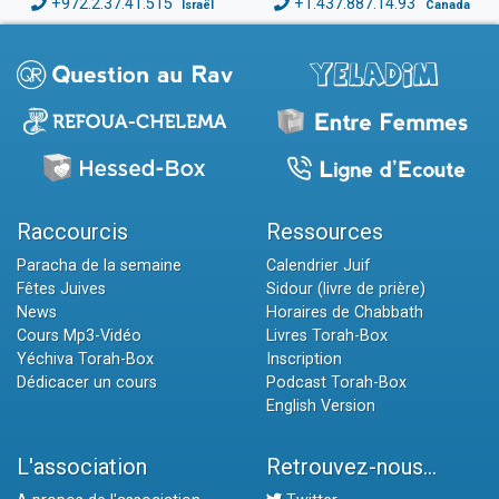
+972.2.37.41.515
+1.437.887.14.93
Israël
Canada
Raccourcis
Ressources
Paracha de la semaine
Calendrier Juif
Fêtes Juives
Sidour (livre de prière)
News
Horaires de Chabbath
Cours Mp3-Vidéo
Livres Torah-Box
Yéchiva Torah-Box
Inscription
Dédicacer un cours
Podcast Torah-Box
English Version
L'association
Retrouvez-nous...