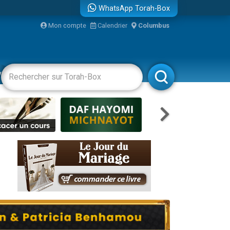
WhatsApp Torah-Box
Mon compte
Calendrier
Columbus
re
vertissements
Livres
Rabbanim
...