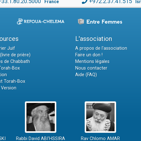
+33.1.80.20.5000
+972.2.37.41.515
France
Is
ources
L'association
ier Juif
A propos de l'association
(livre de prière)
Faire un don !
es de Chabbath
Mentions légales
 Torah-Box
Nous contacter
tion
Aide (FAQ)
t Torah-Box
 Version
SKI
Rabbi David ABI'HSSIRA
Rav Chlomo AMAR