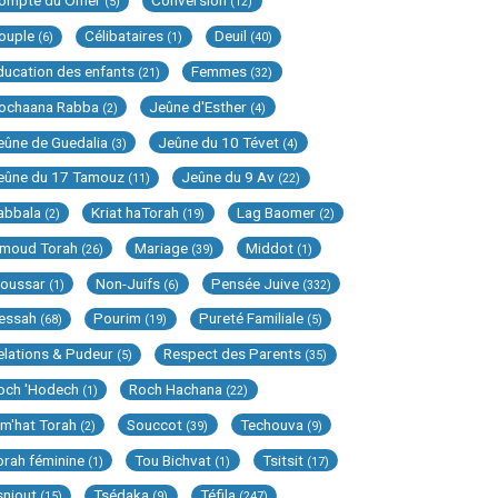
ompte du Omer
Conversion
(5)
(12)
ouple
Célibataires
Deuil
(6)
(1)
(40)
ducation des enfants
Femmes
(21)
(32)
ochaana Rabba
Jeûne d'Esther
(2)
(4)
eûne de Guedalia
Jeûne du 10 Tévet
(3)
(4)
eûne du 17 Tamouz
Jeûne du 9 Av
(11)
(22)
abbala
Kriat haTorah
Lag Baomer
(2)
(19)
(2)
imoud Torah
Mariage
Middot
(26)
(39)
(1)
oussar
Non-Juifs
Pensée Juive
(1)
(6)
(332)
essah
Pourim
Pureté Familiale
(68)
(19)
(5)
elations & Pudeur
Respect des Parents
(5)
(35)
och 'Hodech
Roch Hachana
(1)
(22)
im'hat Torah
Souccot
Techouva
(2)
(39)
(9)
orah féminine
Tou Bichvat
Tsitsit
(1)
(1)
(17)
sniout
Tsédaka
Téfila
(15)
(9)
(247)