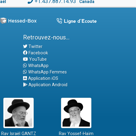
+1.437.887.14.93
raël
Canada
Retrouvez-nous...
Twitter
Facebook
YouTube
WhatsApp
WhatsApp Femmes
Application iOS
Application Android
Rav Israël GANTZ
Rav Yossef-Haïm