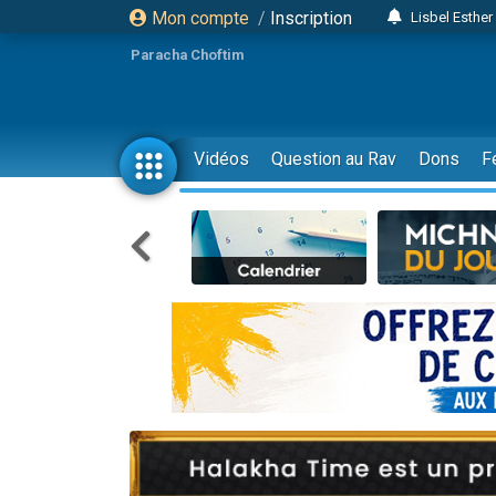
Mon compte
/
Inscription
Lisbel Esthe
2 personn
Paracha Choftim
3 personnes 
11 personnes
3 personn
Vidéos
Question au Rav
Dons
F
Il reste 
2 personnes 
29 personnes
Il reste 
2 personnes 
6 personnes 
4 personn
2 personn
4 personnes 
17 personnes