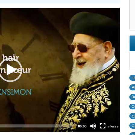
'
A
B
C
C
C