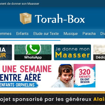
r vient de donner son Maasser
es viennent de faire un don pour Tsédaka : pauvres d'Israel
viennent de nous rejoindre sur WhatsApp
 viennent de demander une bénédiction
es viennent de faire un don pour Diane, 80 ans, dans un appartement insalub
emmes
Enfants
Etude sur Texte
Musique
Paracha
Di
49 places pour étudier en groupe sur Zoom
viennent de nous rejoindre sur WhatsApp
 viennent de demander une bénédiction
49 places pour étudier en groupe sur Zoom
viennent de nous rejoindre sur WhatsApp
viennent de nous rejoindre sur WhatsApp
es viennent de faire un don pour Reloger Rivka, 6 enfants, victime de violences
es viennent de faire un don pour 1 Journée de Vacances Pour les Enfants
viennent de nous rejoindre sur WhatsApp
 viennent de demander une bénédiction