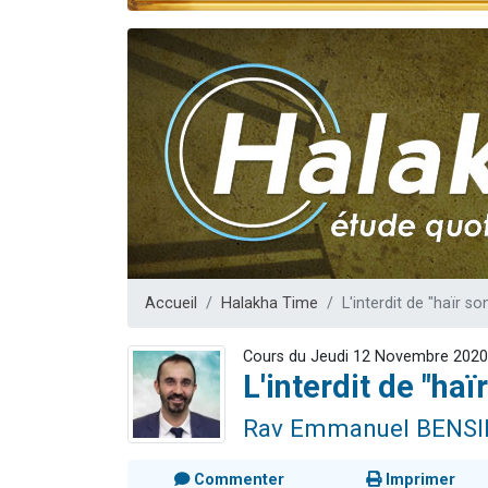
Il reste 
Eva vient de
4 personnes 
3 personnes 
3 person
Accueil
Halakha Time
L'interdit de "haïr s
Cours du Jeudi 12 Novembre 2020
L'interdit de "ha
Rav Emmanuel BENS
Commenter
Imprimer