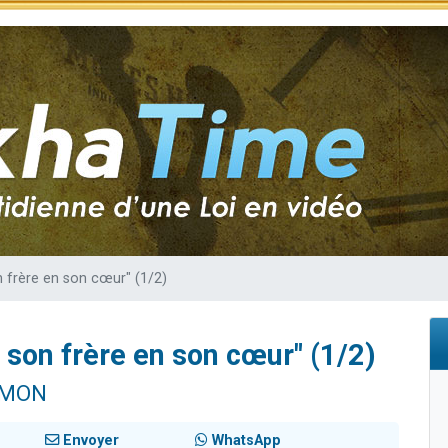
49 places pour étudier en groupe sur Zoom
 donner son Maasser
viennent de nous rejoindre sur WhatsApp
viennent de nous rejoindre sur WhatsApp
nes viennent de faire un don pour Événements Torah-Box
on frère en son cœur" (1/2)
ïr son frère en son cœur" (1/2)
IMON
Envoyer
WhatsApp