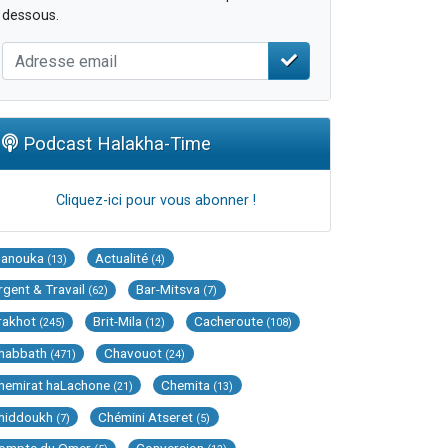
dessous.
Podcast Halakha-Time
Cliquez-ici pour vous abonner !
Hanouka
Actualité
(13)
(4)
rgent & Travail
Bar-Mitsva
(62)
(7)
rakhot
Brit-Mila
Cacheroute
(245)
(12)
(108)
habbath
Chavouot
(471)
(24)
hemirat haLachone
Chemita
(21)
(13)
hiddoukh
Chémini Atseret
(7)
(5)