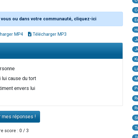
C
C
 vous ou dans votre communauté, cliquez-ici
E
H
harger MP4
Télécharger MP3
J
J
K
ersonne
L
 lui cause du tort
M
iment envers lui
P
R
R
S
T
e score : 0 / 3
T