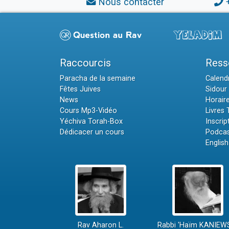
Nous contacter
Raccourcis
Ress
Paracha de la semaine
Calendr
Fêtes Juives
Sidour 
News
Horair
Cours Mp3-Vidéo
Livres
Yéchiva Torah-Box
Inscrip
Dédicacer un cours
Podcas
English
Rav Aharon L.
Rabbi 'Haïm KANIEW