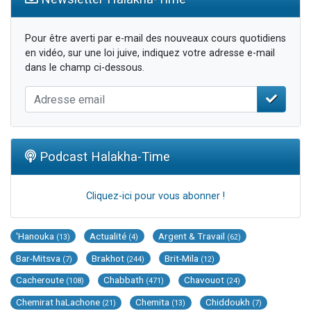
Pour être averti par e-mail des nouveaux cours quotidiens
en vidéo, sur une loi juive, indiquez votre adresse e-mail
dans le champ ci-dessous.
Podcast Halakha-Time
Cliquez-ici pour vous abonner !
'Hanouka
Actualité
Argent & Travail
(13)
(4)
(62)
Bar-Mitsva
Brakhot
Brit-Mila
(7)
(244)
(12)
Cacheroute
Chabbath
Chavouot
(108)
(471)
(24)
Chemirat haLachone
Chemita
Chiddoukh
(21)
(13)
(7)