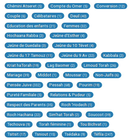
Chémini Atseret
Compte du Omer
Conversion
(5)
(5)
(12)
Couple
Célibataires
Deuil
(6)
(1)
(40)
Education des enfants
Femmes
(21)
(32)
Hochaana Rabba
Jeûne d'Esther
(2)
(4)
Jeûne de Guedalia
Jeûne du 10 Tévet
(3)
(4)
Jeûne du 17 Tamouz
Jeûne du 9 Av
Kabbala
(11)
(22)
(2)
Kriat haTorah
Lag Baomer
Limoud Torah
(19)
(2)
(26)
Mariage
Middot
Moussar
Non-Juifs
(39)
(1)
(1)
(6)
Pensée Juive
Pessah
Pourim
(332)
(68)
(19)
Pureté Familiale
Relations & Pudeur
(5)
(5)
Respect des Parents
Roch 'Hodech
(35)
(1)
Roch Hachana
Sim'hat Torah
Souccot
(22)
(2)
(39)
Techouva
Torah féminine
Tou Bichvat
(9)
(1)
(1)
Tsitsit
Tsniout
Tsédaka
Téfila
(17)
(15)
(9)
(247)