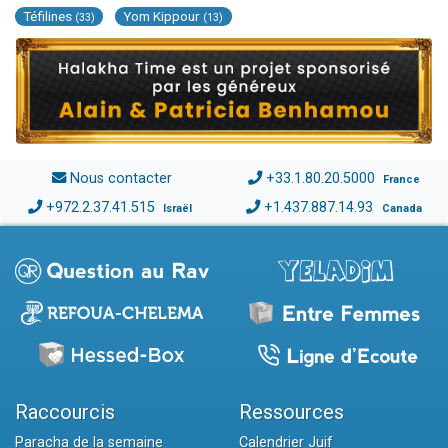
Téfilines
Yom Kippour
(33)
(13)
Nous contacter
+33.1.80.20.5000
France
+972.2.37.41.515
+1.437.887.14.93
Israël
Canada
Raccourcis
Ressources
Paracha de la semaine
Calendrier Juif