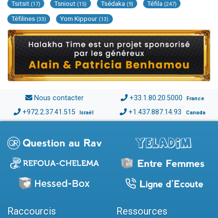
Tsitsit
Tsniout
Tsédaka
Téfila
(17)
(15)
(9)
(247)
Téfilines
Yom Kippour
(33)
(13)
Nous contacter
+33.1.80.20.5000
France
+972.2.37.41.515
+1.437.887.14.93
Israël
Canada
Raccourcis
Ressources