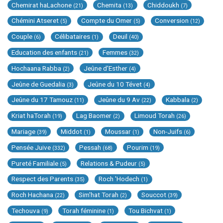
Chemirat haLachone
Chemita
Chiddoukh
(21)
(13)
(7)
Chémini Atseret
Compte du Omer
Conversion
(5)
(5)
(12)
Couple
Célibataires
Deuil
(6)
(1)
(40)
Education des enfants
Femmes
(21)
(32)
Hochaana Rabba
Jeûne d'Esther
(2)
(4)
Jeûne de Guedalia
Jeûne du 10 Tévet
(3)
(4)
Jeûne du 17 Tamouz
Jeûne du 9 Av
Kabbala
(11)
(22)
(2)
Kriat haTorah
Lag Baomer
Limoud Torah
(19)
(2)
(26)
Mariage
Middot
Moussar
Non-Juifs
(39)
(1)
(1)
(6)
Pensée Juive
Pessah
Pourim
(332)
(68)
(19)
Pureté Familiale
Relations & Pudeur
(5)
(5)
Respect des Parents
Roch 'Hodech
(35)
(1)
Roch Hachana
Sim'hat Torah
Souccot
(22)
(2)
(39)
Techouva
Torah féminine
Tou Bichvat
(9)
(1)
(1)