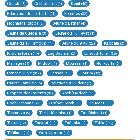
Couple
Célibataires
Deuil
(6)
(1)
(40)
Education des enfants
Femmes
(21)
(32)
Hochaana Rabba
Jeûne d'Esther
(2)
(4)
Jeûne de Guedalia
Jeûne du 10 Tévet
(3)
(4)
Jeûne du 17 Tamouz
Jeûne du 9 Av
Kabbala
(11)
(22)
(2)
Kriat haTorah
Lag Baomer
Limoud Torah
(19)
(2)
(26)
Mariage
Middot
Moussar
Non-Juifs
(39)
(1)
(1)
(6)
Pensée Juive
Pessah
Pourim
(332)
(68)
(19)
Pureté Familiale
Relations & Pudeur
(5)
(5)
Respect des Parents
Roch 'Hodech
(35)
(1)
Roch Hachana
Sim'hat Torah
Souccot
(22)
(2)
(39)
Techouva
Torah féminine
Tou Bichvat
(9)
(1)
(1)
Tsitsit
Tsniout
Tsédaka
Téfila
(17)
(15)
(9)
(247)
Téfilines
Yom Kippour
(33)
(13)