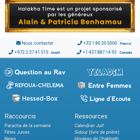
Nous contacter
+33.1.80.20.5000
France
+972.2.37.41.515
+1.437.887.14.93
Israël
Canada
Raccourcis
Ressources
Paracha de la semaine
Calendrier Juif
Fêtes Juives
Sidour (livre de prière)
News
Horaires de Chabbath