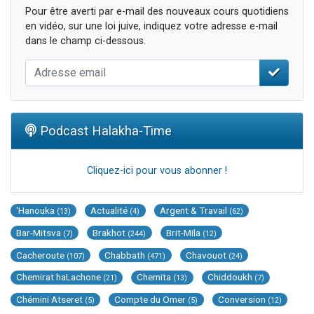
Pour être averti par e-mail des nouveaux cours quotidiens
en vidéo, sur une loi juive, indiquez votre adresse e-mail
dans le champ ci-dessous.
Podcast Halakha-Time
Cliquez-ici pour vous abonner !
'Hanouka
Actualité
Argent & Travail
(13)
(4)
(62)
Bar-Mitsva
Brakhot
Brit-Mila
(7)
(244)
(12)
Cacheroute
Chabbath
Chavouot
(107)
(471)
(24)
Chemirat haLachone
Chemita
Chiddoukh
(21)
(13)
(7)
Chémini Atseret
Compte du Omer
Conversion
(5)
(5)
(12)