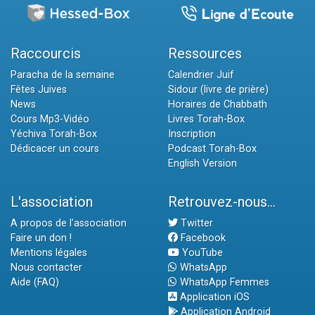
Raccourcis
Ressources
Paracha de la semaine
Calendrier Juif
Fêtes Juives
Sidour (livre de prière)
News
Horaires de Chabbath
Cours Mp3-Vidéo
Livres Torah-Box
Yéchiva Torah-Box
Inscription
Dédicacer un cours
Podcast Torah-Box
English Version
L'association
Retrouvez-nous...
A propos de l'association
Twitter
Faire un don !
Facebook
Mentions légales
YouTube
Nous contacter
WhatsApp
Aide (FAQ)
WhatsApp Femmes
Application iOS
Application Android