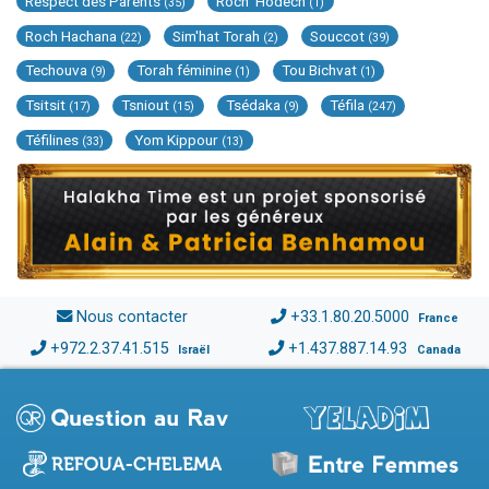
Respect des Parents
Roch 'Hodech
(35)
(1)
Roch Hachana
Sim'hat Torah
Souccot
(22)
(2)
(39)
Techouva
Torah féminine
Tou Bichvat
(9)
(1)
(1)
Tsitsit
Tsniout
Tsédaka
Téfila
(17)
(15)
(9)
(247)
Téfilines
Yom Kippour
(33)
(13)
Nous contacter
+33.1.80.20.5000
France
+972.2.37.41.515
+1.437.887.14.93
Israël
Canada