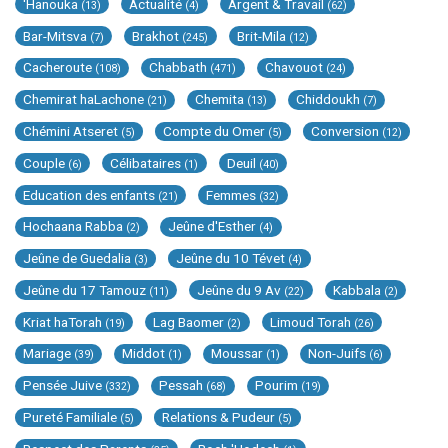
'Hanouka
Actualité
Argent & Travail
(13)
(4)
(62)
Bar-Mitsva
Brakhot
Brit-Mila
(7)
(245)
(12)
Cacheroute
Chabbath
Chavouot
(108)
(471)
(24)
Chemirat haLachone
Chemita
Chiddoukh
(21)
(13)
(7)
Chémini Atseret
Compte du Omer
Conversion
(5)
(5)
(12)
Couple
Célibataires
Deuil
(6)
(1)
(40)
Education des enfants
Femmes
(21)
(32)
Hochaana Rabba
Jeûne d'Esther
(2)
(4)
Jeûne de Guedalia
Jeûne du 10 Tévet
(3)
(4)
Jeûne du 17 Tamouz
Jeûne du 9 Av
Kabbala
(11)
(22)
(2)
Kriat haTorah
Lag Baomer
Limoud Torah
(19)
(2)
(26)
Mariage
Middot
Moussar
Non-Juifs
(39)
(1)
(1)
(6)
Pensée Juive
Pessah
Pourim
(332)
(68)
(19)
Pureté Familiale
Relations & Pudeur
(5)
(5)