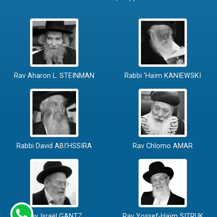
Rav Aharon L. STEINMAN
Rabbi 'Haïm KANIEWSKI
Rabbi David ABI'HSSIRA
Rav Chlomo AMAR
Rav Israël GANTZ
Rav Yossef-Haïm SITRUK