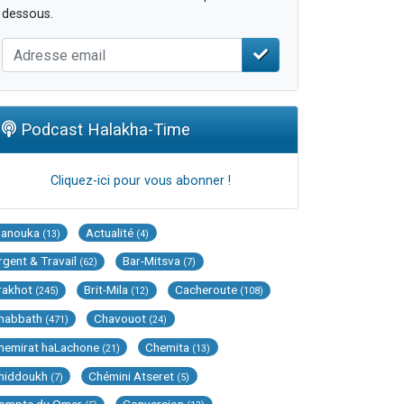
dessous.
Podcast Halakha-Time
Cliquez-ici pour vous abonner !
Hanouka
Actualité
(13)
(4)
rgent & Travail
Bar-Mitsva
(62)
(7)
rakhot
Brit-Mila
Cacheroute
(245)
(12)
(108)
habbath
Chavouot
(471)
(24)
hemirat haLachone
Chemita
(21)
(13)
hiddoukh
Chémini Atseret
(7)
(5)