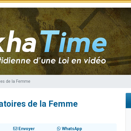
 viennent de demander une bénédiction
viennent de nous rejoindre sur WhatsApp
49 places pour étudier en groupe sur Zoom
 donner son Maasser
donner son Maasser
ires de la Femme
gatoires de la Femme
Envoyer
WhatsApp