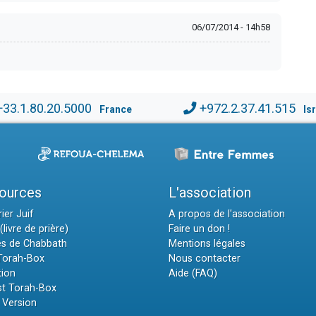
06/07/2014 - 14h58
+33.1.80.20.5000
+972.2.37.41.515
France
Is
ources
L'association
ier Juif
A propos de l'association
(livre de prière)
Faire un don !
es de Chabbath
Mentions légales
 Torah-Box
Nous contacter
tion
Aide (FAQ)
t Torah-Box
 Version