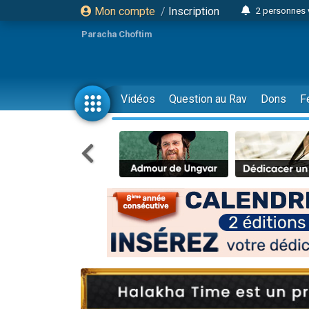
Mon compte
/
Inscription
2 personnes 
Lisbel Esthe
Paracha Choftim
3 person
2 personn
3 personnes 
Vidéos
Question au Rav
Dons
F
11 personnes
3 personn
Il reste 
2 personnes 
29 personnes
Il reste 
2 personnes 
6 personnes 
4 personn
2 personn