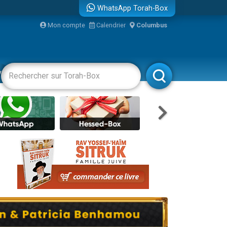
WhatsApp Torah-Box
Mon compte
Calendrier
Columbus
vertissements
Livres
Rabbanim
re
...