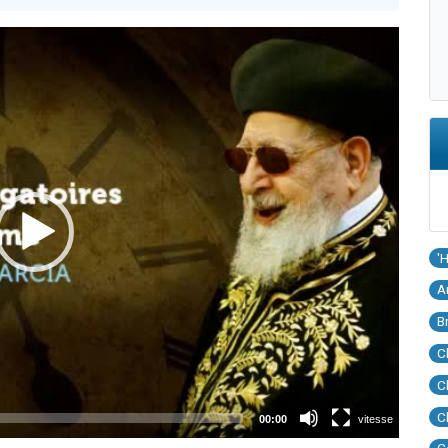
'
A
B
C
C
C