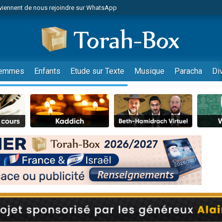
viennent de nous rejoindre sur WhatsApp
r vient de donner son Maasser
nes viennent de faire un don pour Événements Torah-Box
es viennent de faire un don pour Tsédaka : pauvres d'Israel
viennent de nous rejoindre sur WhatsApp
emmes
Enfants
Etude sur Texte
Musique
Paracha
Di
 viennent de demander une bénédiction
es viennent de faire un don pour Diane, 80 ans, dans un appartement insalub
49 places pour étudier en groupe sur Zoom
viennent de nous rejoindre sur WhatsApp
 viennent de demander une bénédiction
49 places pour étudier en groupe sur Zoom
viennent de nous rejoindre sur WhatsApp
viennent de nous rejoindre sur WhatsApp
es viennent de faire un don pour Reloger Rivka, 6 enfants, victime de violences
es viennent de faire un don pour 1 Journée de Vacances Pour les Enfants