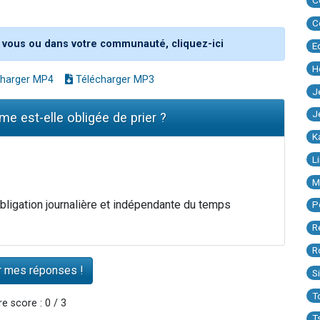
C
C
 vous ou dans votre communauté, cliquez-ici
E
H
harger MP4
Télécharger MP3
J
J
e est-elle obligée de prier ?
K
L
M
 obligation journalière et indépendante du temps
P
R
R
S
T
e score : 0 / 3
T