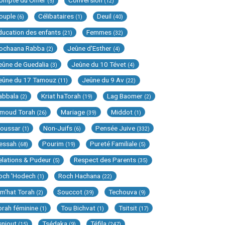
ompte du Omer
Conversion
(5)
(12)
ouple
Célibataires
Deuil
(6)
(1)
(40)
ducation des enfants
Femmes
(21)
(32)
ochaana Rabba
Jeûne d'Esther
(2)
(4)
eûne de Guedalia
Jeûne du 10 Tévet
(3)
(4)
eûne du 17 Tamouz
Jeûne du 9 Av
(11)
(22)
abbala
Kriat haTorah
Lag Baomer
(2)
(19)
(2)
imoud Torah
Mariage
Middot
(26)
(39)
(1)
oussar
Non-Juifs
Pensée Juive
(1)
(6)
(332)
essah
Pourim
Pureté Familiale
(68)
(19)
(5)
elations & Pudeur
Respect des Parents
(5)
(35)
och 'Hodech
Roch Hachana
(1)
(22)
im'hat Torah
Souccot
Techouva
(2)
(39)
(9)
orah féminine
Tou Bichvat
Tsitsit
(1)
(1)
(17)
sniout
Tsédaka
Téfila
(15)
(9)
(247)