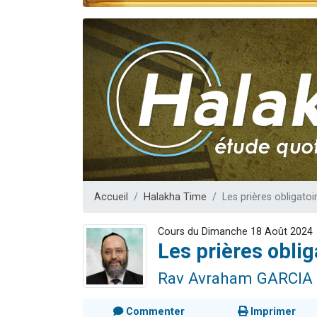
17 personnes
4 personnes 
Il reste 
Eva vient de
Eli vient de 
Accueil
Halakha Time
Les prières obligato
Cours du Dimanche 18 Août 2024
Les prières obli
Rav Avraham GARCIA
Commenter
Imprimer