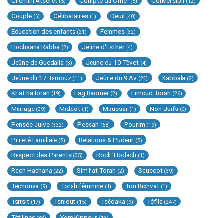
Chémini Atseret
Compte du Omer
Conversion
(5)
(5)
(12)
Couple
Célibataires
Deuil
(6)
(1)
(40)
Education des enfants
Femmes
(21)
(32)
Hochaana Rabba
Jeûne d'Esther
(2)
(4)
Jeûne de Guedalia
Jeûne du 10 Tévet
(3)
(4)
Jeûne du 17 Tamouz
Jeûne du 9 Av
Kabbala
(11)
(22)
(2)
Kriat haTorah
Lag Baomer
Limoud Torah
(19)
(2)
(26)
Mariage
Middot
Moussar
Non-Juifs
(39)
(1)
(1)
(6)
Pensée Juive
Pessah
Pourim
(332)
(68)
(19)
Pureté Familiale
Relations & Pudeur
(5)
(5)
Respect des Parents
Roch 'Hodech
(35)
(1)
Roch Hachana
Sim'hat Torah
Souccot
(22)
(2)
(39)
Techouva
Torah féminine
Tou Bichvat
(9)
(1)
(1)
Tsitsit
Tsniout
Tsédaka
Téfila
(17)
(15)
(9)
(247)
Téfilines
Yom Kippour
(33)
(13)