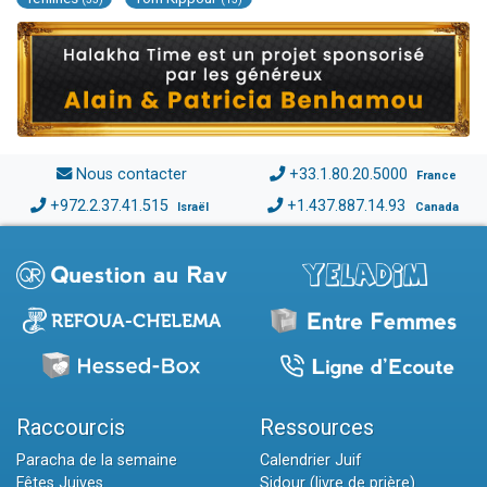
Nous contacter
+33.1.80.20.5000
France
+972.2.37.41.515
+1.437.887.14.93
Israël
Canada
Raccourcis
Ressources
Paracha de la semaine
Calendrier Juif
Fêtes Juives
Sidour (livre de prière)