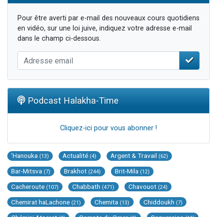
Pour être averti par e-mail des nouveaux cours quotidiens
en vidéo, sur une loi juive, indiquez votre adresse e-mail
dans le champ ci-dessous.
Podcast Halakha-Time
Cliquez-ici pour vous abonner !
'Hanouka
Actualité
Argent & Travail
(13)
(4)
(62)
Bar-Mitsva
Brakhot
Brit-Mila
(7)
(244)
(12)
Cacheroute
Chabbath
Chavouot
(107)
(471)
(24)
Chemirat haLachone
Chemita
Chiddoukh
(21)
(13)
(7)