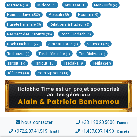
Mariage
Middot
Moussar
Non-Juifs
(39)
(1)
(1)
(6)
Pensée Juive
Pessah
Pourim
(332)
(68)
(19)
Pureté Familiale
Relations & Pudeur
(5)
(5)
Respect des Parents
Roch 'Hodech
(35)
(1)
Roch Hachana
Sim'hat Torah
Souccot
(22)
(2)
(39)
Techouva
Torah féminine
Tou Bichvat
(9)
(1)
(1)
Tsitsit
Tsniout
Tsédaka
Téfila
(17)
(15)
(9)
(247)
Téfilines
Yom Kippour
(33)
(13)
Nous contacter
+33.1.80.20.5000
France
+972.2.37.41.515
+1.437.887.14.93
Israël
Canada