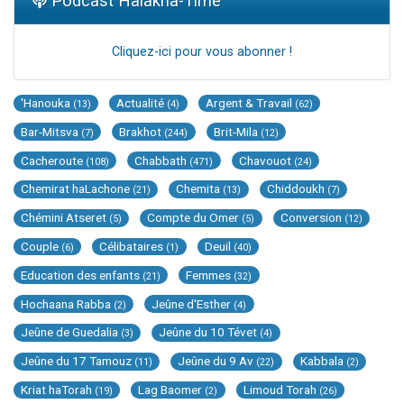
Podcast Halakha-Time
Cliquez-ici pour vous abonner !
'Hanouka
Actualité
Argent & Travail
(13)
(4)
(62)
Bar-Mitsva
Brakhot
Brit-Mila
(7)
(244)
(12)
Cacheroute
Chabbath
Chavouot
(108)
(471)
(24)
Chemirat haLachone
Chemita
Chiddoukh
(21)
(13)
(7)
Chémini Atseret
Compte du Omer
Conversion
(5)
(5)
(12)
Couple
Célibataires
Deuil
(6)
(1)
(40)
Education des enfants
Femmes
(21)
(32)
Hochaana Rabba
Jeûne d'Esther
(2)
(4)
Jeûne de Guedalia
Jeûne du 10 Tévet
(3)
(4)
Jeûne du 17 Tamouz
Jeûne du 9 Av
Kabbala
(11)
(22)
(2)
Kriat haTorah
Lag Baomer
Limoud Torah
(19)
(2)
(26)