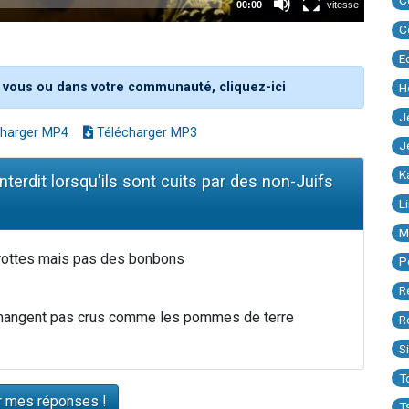
C
C
E
 vous ou dans votre communauté, cliquez-ici
H
J
harger MP4
Télécharger MP3
J
K
nterdit lorsqu'ils sont cuits par des non-Juifs
L
M
rottes mais pas des bonbons
P
R
e mangent pas crus comme les pommes de terre
R
S
T
T