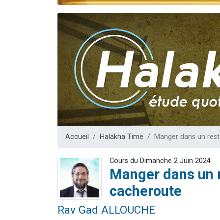
Nouvelle émis
61 personnes
Ariel vient 
Il reste 
Eva vient de
Accueil
Halakha Time
Manger dans un rest
Cours du Dimanche 2 Juin 2024
Manger dans un r
cacheroute
Rav Gad ALLOUCHE