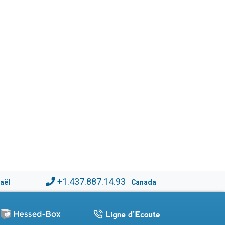
+1.437.887.14.93
raël
Canada