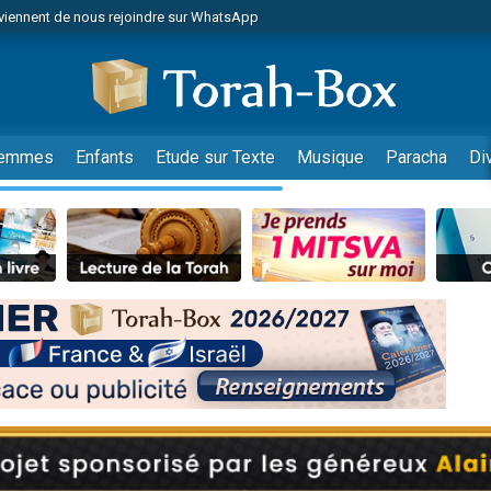
viennent de nous rejoindre sur WhatsApp
viennent de nous rejoindre sur WhatsApp
de donner son Maasser
es viennent de faire un don pour 5 jours de vacances aux Orphelins
es viennent de faire un don pour Diane, 80 ans, dans un appartement insalub
emmes
Enfants
Etude sur Texte
Musique
Paracha
Di
 viennent de demander une bénédiction
viennent de nous rejoindre sur WhatsApp
nnes viennent de faire un don pour Sauvez la jambe de Yohan
49 places pour étudier en groupe sur Zoom
lles musiques dans Torah-Box Music
viennent de nous rejoindre sur WhatsApp
viennent de nous rejoindre sur WhatsApp
viennent de nous rejoindre sur WhatsApp
les musiques dans Torah-Box Music
es viennent de faire un don pour Tsédaka : pauvres d'Israel