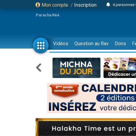
Mon compte
/
Inscription
4 personnes 
3 personnes 
Paracha Réé
Odaya vient 
3 personn
3 personn
Vidéos
Question au Rav
Dons
F
13 personnes
2 personnes 
30 perso
Il reste 
12 nouve
3 personnes 
2 personnes 
3 personnes 
2 nouvel
8 personn