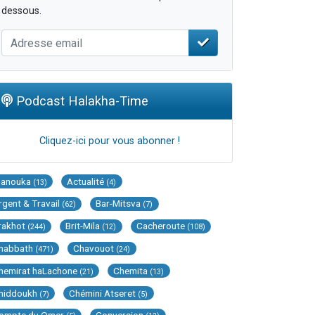
dessous.
Podcast Halakha-Time
Cliquez-ici pour vous abonner !
Hanouka
Actualité
(13)
(4)
rgent & Travail
Bar-Mitsva
(62)
(7)
rakhot
Brit-Mila
Cacheroute
(244)
(12)
(108)
habbath
Chavouot
(471)
(24)
hemirat haLachone
Chemita
(21)
(13)
hiddoukh
Chémini Atseret
(7)
(5)