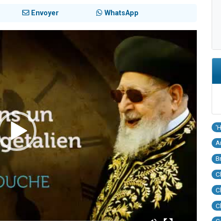
Envoyer
WhatsApp
'
A
B
C
C
C