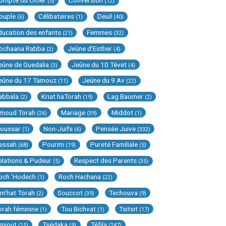
ompte du Omer
Conversion
(5)
(12)
ouple
Célibataires
Deuil
(6)
(1)
(40)
ducation des enfants
Femmes
(21)
(32)
ochaana Rabba
Jeûne d'Esther
(2)
(4)
eûne de Guedalia
Jeûne du 10 Tévet
(3)
(4)
eûne du 17 Tamouz
Jeûne du 9 Av
(11)
(22)
abbala
Kriat haTorah
Lag Baomer
(2)
(19)
(2)
imoud Torah
Mariage
Middot
(26)
(39)
(1)
oussar
Non-Juifs
Pensée Juive
(1)
(6)
(332)
essah
Pourim
Pureté Familiale
(68)
(19)
(5)
elations & Pudeur
Respect des Parents
(5)
(35)
och 'Hodech
Roch Hachana
(1)
(22)
im'hat Torah
Souccot
Techouva
(2)
(39)
(9)
orah féminine
Tou Bichvat
Tsitsit
(1)
(1)
(17)
sniout
Tsédaka
Téfila
(15)
(9)
(247)