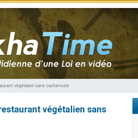
sion radio : Visions de grandeur n°104 : Le Chabbath et le Birkat Hamazone à 
 viennent de demander une bénédiction
de donner son Maasser
49 places pour étudier en groupe sur Zoom
 donner son Maasser
aurant végétalien sans cacheroute
estaurant végétalien sans