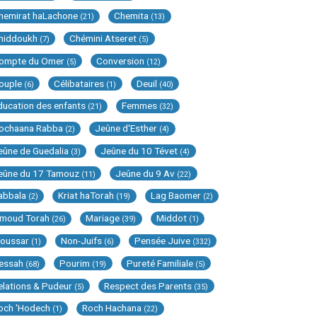
hemirat haLachone
Chemita
(21)
(13)
hiddoukh
Chémini Atseret
(7)
(5)
ompte du Omer
Conversion
(5)
(12)
ouple
Célibataires
Deuil
(6)
(1)
(40)
ducation des enfants
Femmes
(21)
(32)
ochaana Rabba
Jeûne d'Esther
(2)
(4)
eûne de Guedalia
Jeûne du 10 Tévet
(3)
(4)
eûne du 17 Tamouz
Jeûne du 9 Av
(11)
(22)
abbala
Kriat haTorah
Lag Baomer
(2)
(19)
(2)
imoud Torah
Mariage
Middot
(26)
(39)
(1)
oussar
Non-Juifs
Pensée Juive
(1)
(6)
(332)
essah
Pourim
Pureté Familiale
(68)
(19)
(5)
elations & Pudeur
Respect des Parents
(5)
(35)
och 'Hodech
Roch Hachana
(1)
(22)