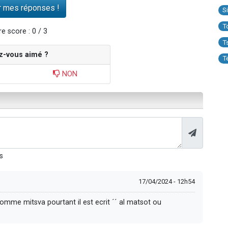
S
T
e score : 0 / 3
T
z-vous aimé ?
T
NON
s
17/04/2024 - 12h54
omme mitsva pourtant il est ecrit ´´ al matsot ou