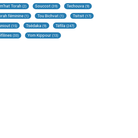
im'hat Torah
Souccot
Techouva
(2)
(39)
(9)
orah féminine
Tou Bichvat
Tsitsit
(1)
(1)
(17)
sniout
Tsédaka
Téfila
(15)
(9)
(247)
éfilines
Yom Kippour
(33)
(13)