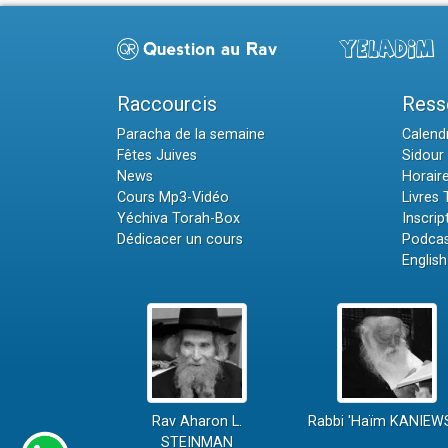
Raccourcis
Ress
Paracha de la semaine
Calendr
Fêtes Juives
Sidour 
News
Horair
Cours Mp3-Vidéo
Livres
Yéchiva Torah-Box
Inscrip
Dédicacer un cours
Podcas
English
Rav Aharon L.
Rabbi 'Haïm KANIEW
STEINMAN