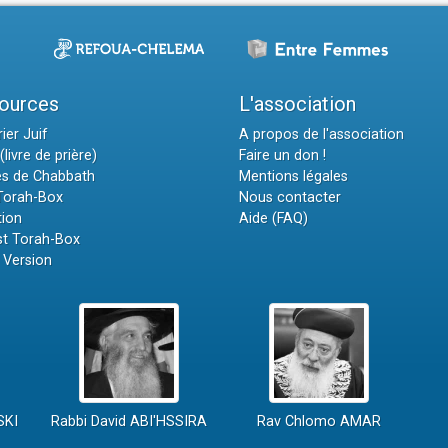
ources
L'association
ier Juif
A propos de l'association
(livre de prière)
Faire un don !
es de Chabbath
Mentions légales
 Torah-Box
Nous contacter
tion
Aide (FAQ)
t Torah-Box
 Version
SKI
Rabbi David ABI'HSSIRA
Rav Chlomo AMAR