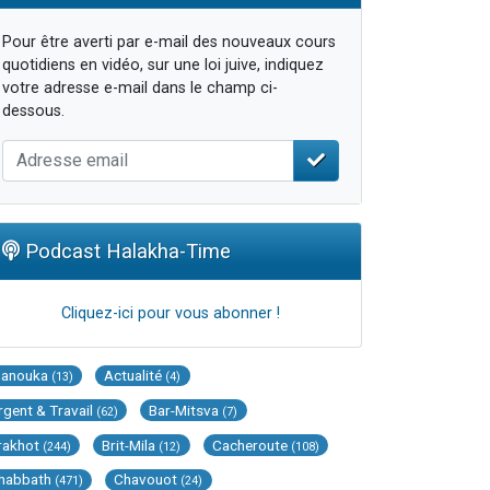
Pour être averti par e-mail des nouveaux cours
quotidiens en vidéo, sur une loi juive, indiquez
votre adresse e-mail dans le champ ci-
dessous.
Podcast Halakha-Time
Cliquez-ici pour vous abonner !
Hanouka
Actualité
(13)
(4)
rgent & Travail
Bar-Mitsva
(62)
(7)
rakhot
Brit-Mila
Cacheroute
(244)
(12)
(108)
habbath
Chavouot
(471)
(24)