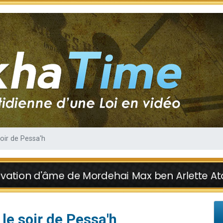
sion radio : Visions de grandeur n°104 : Le Chabbath et le Birkat Hamazone à 
 viennent de demander une bénédiction
de donner son Maasser
49 places pour étudier en groupe sur Zoom
 donner son Maasser
oir de Pessa'h
le soir de Pessa'h