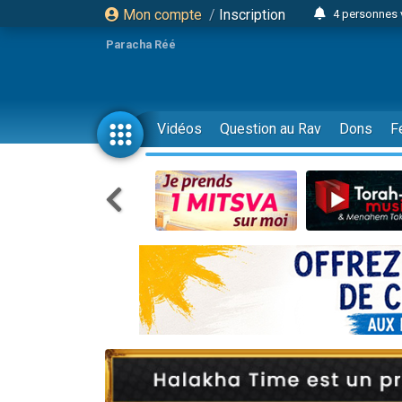
Mon compte
/
Inscription
4 personnes 
3 personnes 
Paracha Réé
Odaya vient 
3 personn
3 personn
Vidéos
Question au Rav
Dons
F
13 personnes
2 personnes 
30 perso
Il reste 
12 nouve
3 personnes 
2 personnes 
3 personnes 
2 nouvel
8 personn