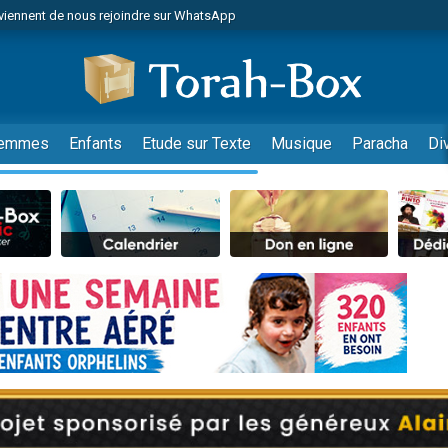
viennent de nous rejoindre sur WhatsApp
viennent de nous rejoindre sur WhatsApp
de donner son Maasser
es viennent de faire un don pour 5 jours de vacances aux Orphelins
es viennent de faire un don pour Diane, 80 ans, dans un appartement insalub
emmes
Enfants
Etude sur Texte
Musique
Paracha
Di
 viennent de demander une bénédiction
viennent de nous rejoindre sur WhatsApp
nnes viennent de faire un don pour Sauvez la jambe de Yohan
49 places pour étudier en groupe sur Zoom
lles musiques dans Torah-Box Music
viennent de nous rejoindre sur WhatsApp
viennent de nous rejoindre sur WhatsApp
viennent de nous rejoindre sur WhatsApp
les musiques dans Torah-Box Music
es viennent de faire un don pour Tsédaka : pauvres d'Israel