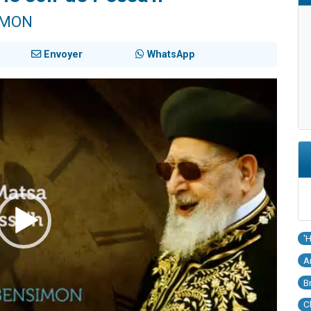
IMON
Envoyer
WhatsApp
'
A
B
C