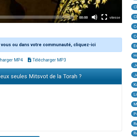
C
C
C
C
 vous ou dans votre communauté, cliquez-ici
E
H
harger MP4
Télécharger MP3
J
J
 deux seules Mitsvot de la Torah ?
K
L
M
P
R
R