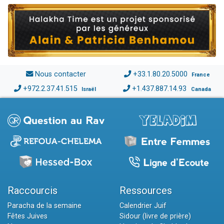
Nous contacter
+33.1.80.20.5000
France
+972.2.37.41.515
+1.437.887.14.93
Israël
Canada
Raccourcis
Ressources
Paracha de la semaine
Calendrier Juif
Fêtes Juives
Sidour (livre de prière)