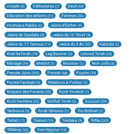
Couple
Célibataires
Deuil
(6)
(1)
(40)
Education des enfants
Femmes
(21)
(32)
Hochaana Rabba
Jeûne d'Esther
(2)
(4)
Jeûne de Guedalia
Jeûne du 10 Tévet
(3)
(4)
Jeûne du 17 Tamouz
Jeûne du 9 Av
Kabbala
(11)
(22)
(2)
Kriat haTorah
Lag Baomer
Limoud Torah
(19)
(2)
(26)
Mariage
Middot
Moussar
Non-Juifs
(39)
(1)
(1)
(6)
Pensée Juive
Pessah
Pourim
(332)
(68)
(19)
Pureté Familiale
Relations & Pudeur
(5)
(5)
Respect des Parents
Roch 'Hodech
(35)
(1)
Roch Hachana
Sim'hat Torah
Souccot
(22)
(2)
(39)
Techouva
Torah féminine
Tou Bichvat
(9)
(1)
(1)
Tsitsit
Tsniout
Tsédaka
Téfila
(17)
(15)
(9)
(247)
Téfilines
Yom Kippour
(33)
(13)