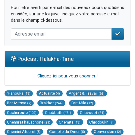
Pour être averti par e-mail des nouveaux cours quotidiens
en vidéo, sur une loi juive, indiquez votre adresse e-mail
dans le champ ci-dessous.
Podcast Halakha-Time
Cliquez-ici pour vous abonner !
'Hanouka
Actualité
Argent & Travail
(13)
(4)
(62)
Bar-Mitsva
Brakhot
Brit-Mila
(7)
(244)
(12)
Cacheroute
Chabbath
Chavouot
(107)
(471)
(24)
Chemirat haLachone
Chemita
Chiddoukh
(21)
(13)
(7)
Chémini Atseret
Compte du Omer
Conversion
(5)
(5)
(12)