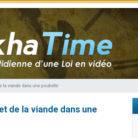
49 places pour étudier en groupe sur Zoom
lles musiques dans Torah-Box Music
viennent de nous rejoindre sur WhatsApp
viennent de nous rejoindre sur WhatsApp
viennent de nous rejoindre sur WhatsApp
de la viande dans une poubelle
et de la viande dans une