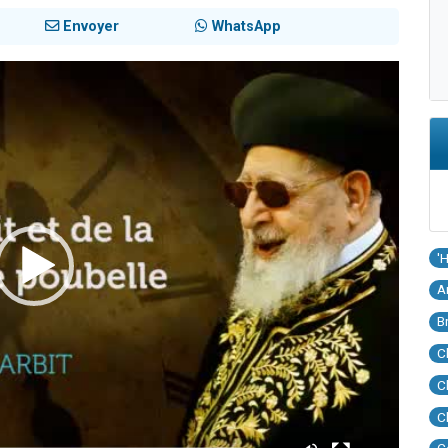
Envoyer
WhatsApp
'
A
B
C
C
C