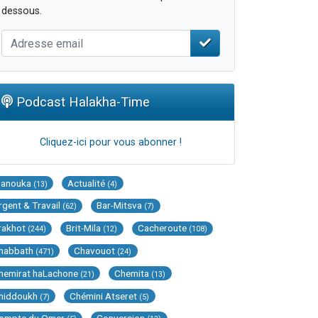
dessous.
Podcast Halakha-Time
Cliquez-ici pour vous abonner !
Hanouka
Actualité
(13)
(4)
rgent & Travail
Bar-Mitsva
(62)
(7)
rakhot
Brit-Mila
Cacheroute
(244)
(12)
(108)
habbath
Chavouot
(471)
(24)
hemirat haLachone
Chemita
(21)
(13)
hiddoukh
Chémini Atseret
(7)
(5)