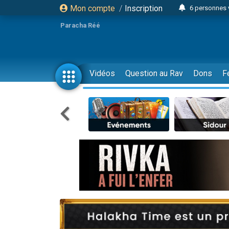
Mon compte
/
Inscription
6 personnes 
4 personn
Paracha Réé
2 personn
17 personnes
4 personnes 
Vidéos
Question au Rav
Dons
F
Il reste 
23 person
Eva vient de
4 personnes 
3 personnes 
3 personn
Odaya vient 
13 personnes
2 personnes 
30 perso