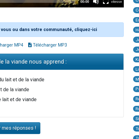
C
C
E
 vous ou dans votre communauté, cliquez-ici
H
J
harger MP4
Télécharger MP3
J
K
t de la viande nous apprend :
L
M
 lait et de la viande
P
et de la viande
R
 lait et de viande
R
S
T
T