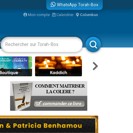
WhatsApp Torah-Box
...
Mon compte
Calendrier
Columbus
vertissements
Livres
Rabbanim
bre