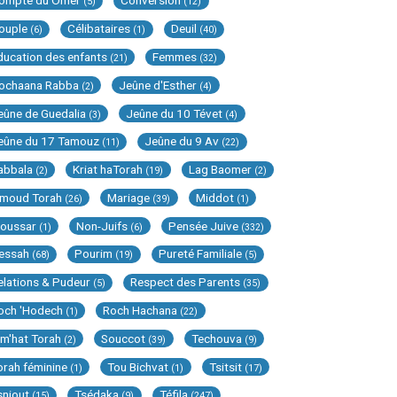
ompte du Omer
Conversion
(5)
(12)
ouple
Célibataires
Deuil
(6)
(1)
(40)
ducation des enfants
Femmes
(21)
(32)
ochaana Rabba
Jeûne d'Esther
(2)
(4)
eûne de Guedalia
Jeûne du 10 Tévet
(3)
(4)
eûne du 17 Tamouz
Jeûne du 9 Av
(11)
(22)
abbala
Kriat haTorah
Lag Baomer
(2)
(19)
(2)
imoud Torah
Mariage
Middot
(26)
(39)
(1)
oussar
Non-Juifs
Pensée Juive
(1)
(6)
(332)
essah
Pourim
Pureté Familiale
(68)
(19)
(5)
elations & Pudeur
Respect des Parents
(5)
(35)
och 'Hodech
Roch Hachana
(1)
(22)
im'hat Torah
Souccot
Techouva
(2)
(39)
(9)
orah féminine
Tou Bichvat
Tsitsit
(1)
(1)
(17)
sniout
Tsédaka
Téfila
(15)
(9)
(247)