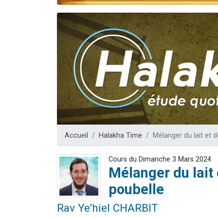
Il reste 
12 nouve
3 personnes 
2 personnes 
2 personnes 
Accueil
Halakha Time
Mélanger du lait et 
Cours du Dimanche 3 Mars 2024
Mélanger du lait 
poubelle
Rav Ye'hiel CHARBIT