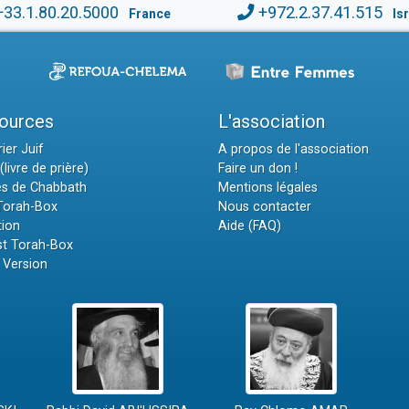
+33.1.80.20.5000
+972.2.37.41.515
France
Is
ources
L'association
ier Juif
A propos de l'association
(livre de prière)
Faire un don !
es de Chabbath
Mentions légales
 Torah-Box
Nous contacter
tion
Aide (FAQ)
t Torah-Box
 Version