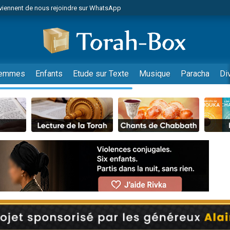
viennent de nous rejoindre sur WhatsApp
es viennent de faire un don pour Reloger Rivka, 6 enfants, victime de violences
es viennent de faire un don pour 1 Journée de Vacances Pour les Enfants
 viennent de demander une bénédiction
viennent de nous rejoindre sur WhatsApp
emmes
Enfants
Etude sur Texte
Musique
Paracha
Di
49 places pour étudier en groupe sur Zoom
nes viennent de faire un don pour Diane, 80 ans, dans un appartement insalu
 donner son Maasser
viennent de nous rejoindre sur WhatsApp
viennent de nous rejoindre sur WhatsApp
es viennent de faire un don pour 5 jours de vacances aux Orphelins
de donner son Maasser
 viennent de demander une bénédiction
viennent de nous rejoindre sur WhatsApp
nnes viennent de faire un don pour Sauvez la jambe de Yohan