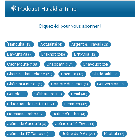
Podcast Halakha-Time
Cliquez-ici pour vous abonner !
'Hanouka
Actualité
Argent & Travail
(13)
(4)
(62)
Bar-Mitsva
Brakhot
Brit-Mila
(7)
(245)
(12)
Cacheroute
Chabbath
Chavouot
(108)
(471)
(24)
Chemirat haLachone
Chemita
Chiddoukh
(21)
(13)
(7)
Chémini Atseret
Compte du Omer
Conversion
(5)
(5)
(12)
Couple
Célibataires
Deuil
(6)
(1)
(40)
Education des enfants
Femmes
(21)
(32)
Hochaana Rabba
Jeûne d'Esther
(2)
(4)
Jeûne de Guedalia
Jeûne du 10 Tévet
(3)
(4)
Jeûne du 17 Tamouz
Jeûne du 9 Av
Kabbala
(11)
(22)
(2)