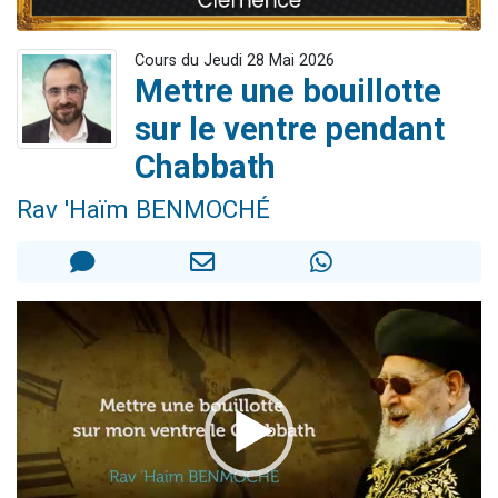
Il reste 49 places pour étudier en groupe sur Zoom
Eva vient de donner son Maasser
Cours du Jeudi 28 Mai 2026
Mettre une bouillotte
4 personnes viennent de nous rejoindre sur WhatsApp
sur le ventre pendant
3 personnes viennent de nous rejoindre sur WhatsApp
3 personnes viennent de faire un don pour Événements Torah-Box
Chabbath
Rav 'Haïm BENMOCHÉ