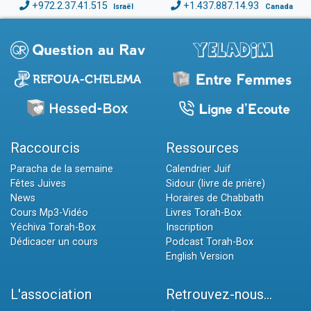
+972.2.37.41.515
+1.437.887.14.93
Israël
Canada
Raccourcis
Ressources
Paracha de la semaine
Calendrier Juif
Fêtes Juives
Sidour (livre de prière)
News
Horaires de Chabbath
Cours Mp3-Vidéo
Livres Torah-Box
Yéchiva Torah-Box
Inscription
Dédicacer un cours
Podcast Torah-Box
English Version
L'association
Retrouvez-nous...