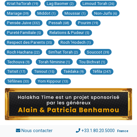
Kriat haTorah
Lag Baomer
Limoud Torah
(19)
(2)
(26)
Mariage
Middot
Moussar
Non-Juifs
(39)
(1)
(1)
(6)
Pensée Juive
Pessah
Pourim
(332)
(68)
(19)
Pureté Familiale
Relations & Pudeur
(5)
(5)
Respect des Parents
Roch 'Hodech
(35)
(1)
Roch Hachana
Sim'hat Torah
Souccot
(22)
(2)
(39)
Techouva
Torah féminine
Tou Bichvat
(9)
(1)
(1)
Tsitsit
Tsniout
Tsédaka
Téfila
(17)
(15)
(9)
(247)
Téfilines
Yom Kippour
(33)
(13)
Nous contacter
+33.1.80.20.5000
France