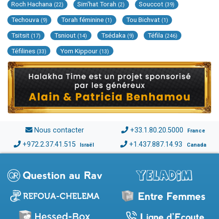
Roch Hachana
Sim'hat Torah
Souccot
(22)
(2)
(39)
Techouva
Torah féminine
Tou Bichvat
(9)
(1)
(1)
Tsitsit
Tsniout
Tsédaka
Téfila
(17)
(14)
(9)
(246)
Téfilines
Yom Kippour
(33)
(13)
Nous contacter
+33.1.80.20.5000
France
+972.2.37.41.515
+1.437.887.14.93
Israël
Canada