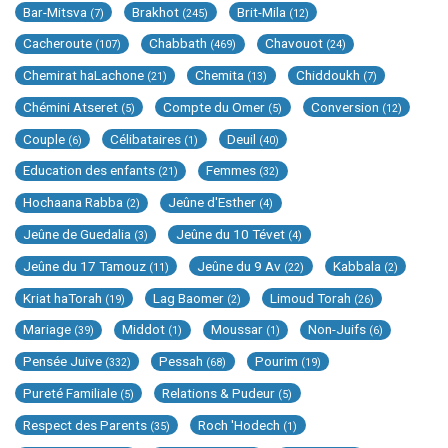
Bar-Mitsva
Brakhot
Brit-Mila
(7)
(245)
(12)
Cacheroute
Chabbath
Chavouot
(107)
(469)
(24)
Chemirat haLachone
Chemita
Chiddoukh
(21)
(13)
(7)
Chémini Atseret
Compte du Omer
Conversion
(5)
(5)
(12)
Couple
Célibataires
Deuil
(6)
(1)
(40)
Education des enfants
Femmes
(21)
(32)
Hochaana Rabba
Jeûne d'Esther
(2)
(4)
Jeûne de Guedalia
Jeûne du 10 Tévet
(3)
(4)
Jeûne du 17 Tamouz
Jeûne du 9 Av
Kabbala
(11)
(22)
(2)
Kriat haTorah
Lag Baomer
Limoud Torah
(19)
(2)
(26)
Mariage
Middot
Moussar
Non-Juifs
(39)
(1)
(1)
(6)
Pensée Juive
Pessah
Pourim
(332)
(68)
(19)
Pureté Familiale
Relations & Pudeur
(5)
(5)
Respect des Parents
Roch 'Hodech
(35)
(1)