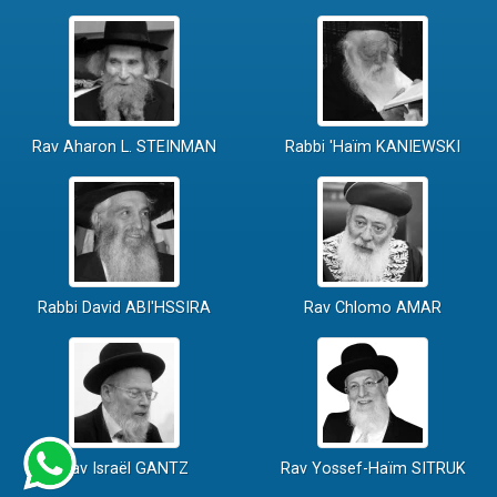
Rav Aharon L. STEINMAN
Rabbi 'Haïm KANIEWSKI
Rabbi David ABI'HSSIRA
Rav Chlomo AMAR
Rav Israël GANTZ
Rav Yossef-Haïm SITRUK