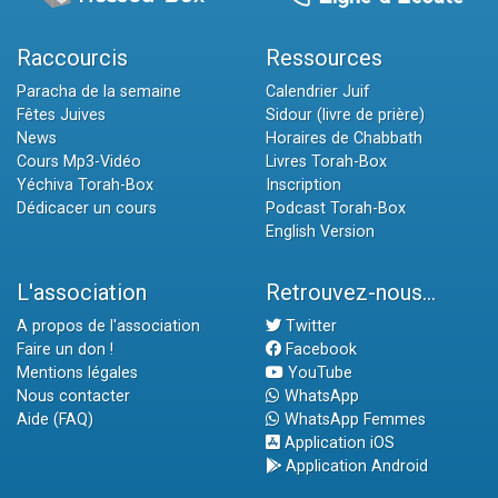
Raccourcis
Ressources
Paracha de la semaine
Calendrier Juif
Fêtes Juives
Sidour (livre de prière)
News
Horaires de Chabbath
Cours Mp3-Vidéo
Livres Torah-Box
Yéchiva Torah-Box
Inscription
Dédicacer un cours
Podcast Torah-Box
English Version
L'association
Retrouvez-nous...
A propos de l'association
Twitter
Faire un don !
Facebook
Mentions légales
YouTube
Nous contacter
WhatsApp
Aide (FAQ)
WhatsApp Femmes
Application iOS
Application Android