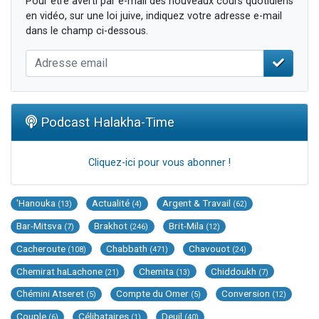
Pour être averti par e-mail des nouveaux cours quotidiens
en vidéo, sur une loi juive, indiquez votre adresse e-mail
dans le champ ci-dessous.
Podcast Halakha-Time
Cliquez-ici pour vous abonner !
'Hanouka
Actualité
Argent & Travail
(13)
(4)
(62)
Bar-Mitsva
Brakhot
Brit-Mila
(7)
(246)
(12)
Cacheroute
Chabbath
Chavouot
(108)
(471)
(24)
Chemirat haLachone
Chemita
Chiddoukh
(21)
(13)
(7)
Chémini Atseret
Compte du Omer
Conversion
(5)
(5)
(12)
Couple
Célibataires
Deuil
(6)
(1)
(40)