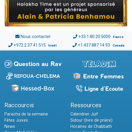
Nous contacter
+33.1.80.20.5000
France
+972.2.37.41.515
+1.437.887.14.93
Israël
Canada
Raccourcis
Ressources
Paracha de la semaine
Calendrier Juif
Fêtes Juives
Sidour (livre de prière)
News
Horaires de Chabbath