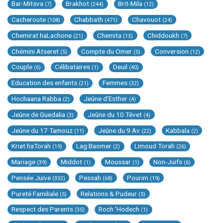
Bar-Mitsva
Brakhot
Brit-Mila
(7)
(244)
(12)
Cacheroute
Chabbath
Chavouot
(108)
(471)
(24)
Chemirat haLachone
Chemita
Chiddoukh
(21)
(13)
(7)
Chémini Atseret
Compte du Omer
Conversion
(5)
(5)
(12)
Couple
Célibataires
Deuil
(6)
(1)
(40)
Education des enfants
Femmes
(21)
(32)
Hochaana Rabba
Jeûne d'Esther
(2)
(4)
Jeûne de Guedalia
Jeûne du 10 Tévet
(3)
(4)
Jeûne du 17 Tamouz
Jeûne du 9 Av
Kabbala
(11)
(22)
(2)
Kriat haTorah
Lag Baomer
Limoud Torah
(19)
(2)
(26)
Mariage
Middot
Moussar
Non-Juifs
(39)
(1)
(1)
(6)
Pensée Juive
Pessah
Pourim
(332)
(68)
(19)
Pureté Familiale
Relations & Pudeur
(5)
(5)
Respect des Parents
Roch 'Hodech
(35)
(1)