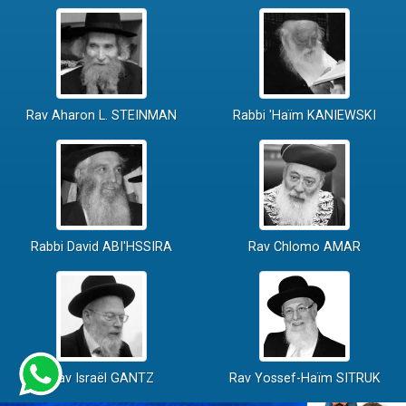
Rav Aharon L. STEINMAN
Rabbi 'Haïm KANIEWSKI
Rabbi David ABI'HSSIRA
Rav Chlomo AMAR
Rav Israël GANTZ
Rav Yossef-Haïm SITRUK