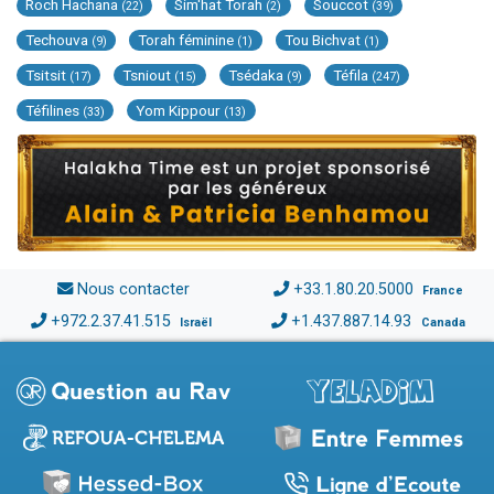
Roch Hachana
Sim'hat Torah
Souccot
(22)
(2)
(39)
Techouva
Torah féminine
Tou Bichvat
(9)
(1)
(1)
Tsitsit
Tsniout
Tsédaka
Téfila
(17)
(15)
(9)
(247)
Téfilines
Yom Kippour
(33)
(13)
Nous contacter
+33.1.80.20.5000
France
+972.2.37.41.515
+1.437.887.14.93
Israël
Canada