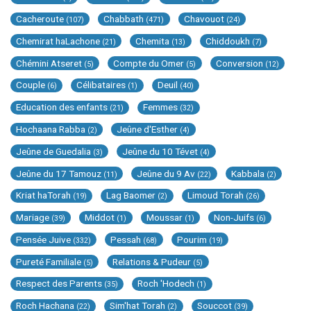
Cacheroute
Chabbath
Chavouot
(107)
(471)
(24)
Chemirat haLachone
Chemita
Chiddoukh
(21)
(13)
(7)
Chémini Atseret
Compte du Omer
Conversion
(5)
(5)
(12)
Couple
Célibataires
Deuil
(6)
(1)
(40)
Education des enfants
Femmes
(21)
(32)
Hochaana Rabba
Jeûne d'Esther
(2)
(4)
Jeûne de Guedalia
Jeûne du 10 Tévet
(3)
(4)
Jeûne du 17 Tamouz
Jeûne du 9 Av
Kabbala
(11)
(22)
(2)
Kriat haTorah
Lag Baomer
Limoud Torah
(19)
(2)
(26)
Mariage
Middot
Moussar
Non-Juifs
(39)
(1)
(1)
(6)
Pensée Juive
Pessah
Pourim
(332)
(68)
(19)
Pureté Familiale
Relations & Pudeur
(5)
(5)
Respect des Parents
Roch 'Hodech
(35)
(1)
Roch Hachana
Sim'hat Torah
Souccot
(22)
(2)
(39)