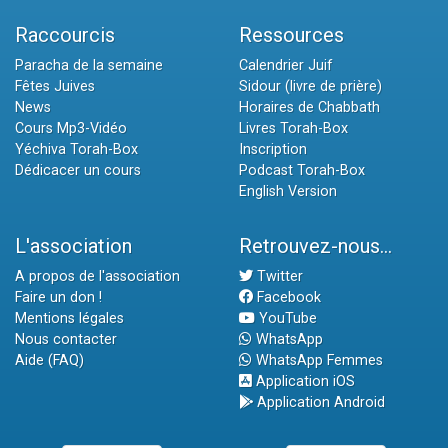
Raccourcis
Ressources
Paracha de la semaine
Calendrier Juif
Fêtes Juives
Sidour (livre de prière)
News
Horaires de Chabbath
Cours Mp3-Vidéo
Livres Torah-Box
Yéchiva Torah-Box
Inscription
Dédicacer un cours
Podcast Torah-Box
English Version
L'association
Retrouvez-nous...
A propos de l'association
Twitter
Faire un don !
Facebook
Mentions légales
YouTube
Nous contacter
WhatsApp
Aide (FAQ)
WhatsApp Femmes
Application iOS
Application Android