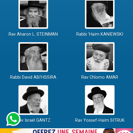
Rav Aharon L. STEINMAN
Rabbi 'Haïm KANIEWSKI
Rabbi David ABI'HSSIRA
Rav Chlomo AMAR
Rav Israël GANTZ
Rav Yossef-Haïm SITRUK