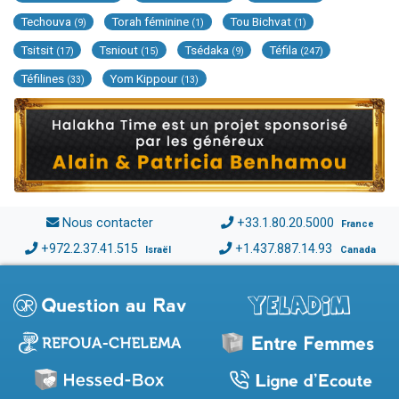
Techouva
Torah féminine
Tou Bichvat
(9)
(1)
(1)
Tsitsit
Tsniout
Tsédaka
Téfila
(17)
(15)
(9)
(247)
Téfilines
Yom Kippour
(33)
(13)
Nous contacter
+33.1.80.20.5000
France
+972.2.37.41.515
+1.437.887.14.93
Israël
Canada