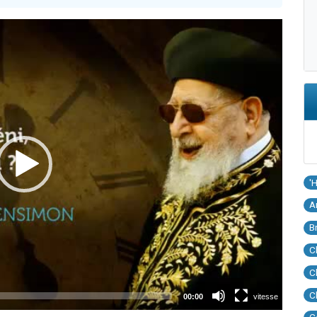
'
A
B
C
C
C