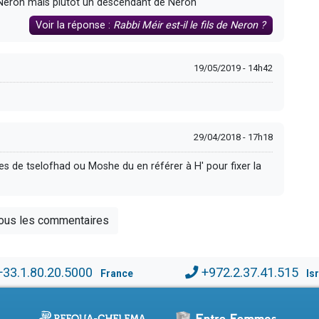
de Neron mais plutot un descendant de Neron
Voir la réponse :
Rabbi Méir est-il le fils de Neron ?
19/05/2019 - 14h42
29/04/2018 - 17h18
les de tselofhad ou Moshe du en référer à H' pour fixer la
tous les commentaires
+33.1.80.20.5000
+972.2.37.41.515
France
Is