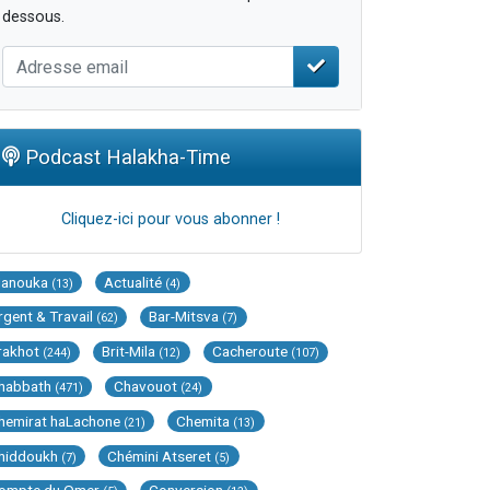
dessous.
Podcast Halakha-Time
Cliquez-ici pour vous abonner !
Hanouka
Actualité
(13)
(4)
rgent & Travail
Bar-Mitsva
(62)
(7)
rakhot
Brit-Mila
Cacheroute
(244)
(12)
(107)
habbath
Chavouot
(471)
(24)
hemirat haLachone
Chemita
(21)
(13)
hiddoukh
Chémini Atseret
(7)
(5)