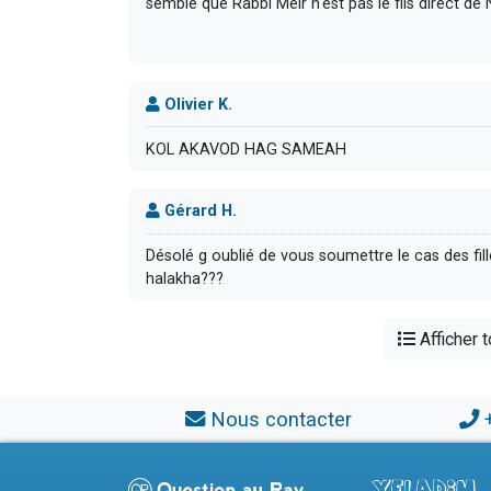
semble que Rabbi Meir n'est pas le fils direct 
Olivier K.
KOL AKAVOD HAG SAMEAH
Gérard H.
Désolé g oublié de vous soumettre le cas des fil
halakha???
Afficher 
Nous contacter