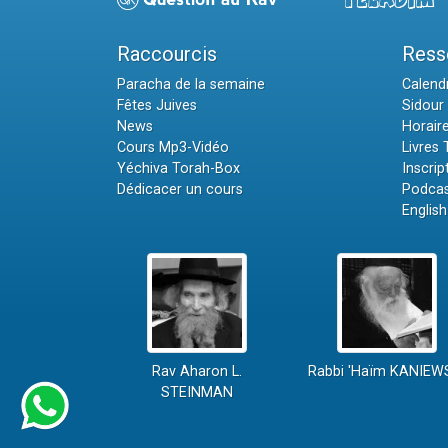
Raccourcis
Ress
Paracha de la semaine
Calendr
Fêtes Juives
Sidour 
News
Horair
Cours Mp3-Vidéo
Livres
Yéchiva Torah-Box
Inscrip
Dédicacer un cours
Podcas
English
Rav Aharon L.
Rabbi 'Haïm KANIEW
STEINMAN