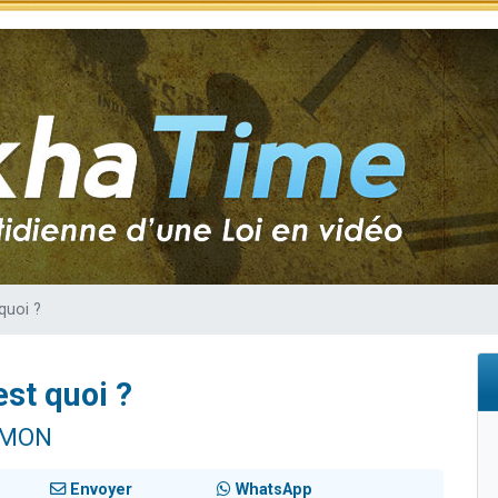
sion radio : Visions de grandeur n°104 : Le Chabbath et le Birkat Hamazone à 
 viennent de demander une bénédiction
de donner son Maasser
49 places pour étudier en groupe sur Zoom
 donner son Maasser
quoi ?
est quoi ?
IMON
Envoyer
WhatsApp