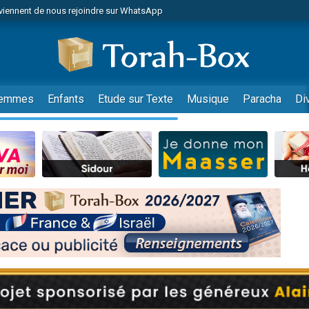
viennent de nous rejoindre sur WhatsApp
viennent de nous rejoindre sur WhatsApp
de donner son Maasser
es viennent de faire un don pour 5 jours de vacances aux Orphelins
es viennent de faire un don pour Diane, 80 ans, dans un appartement insalub
emmes
Enfants
Etude sur Texte
Musique
Paracha
Di
 viennent de demander une bénédiction
viennent de nous rejoindre sur WhatsApp
nnes viennent de faire un don pour Sauvez la jambe de Yohan
49 places pour étudier en groupe sur Zoom
lles musiques dans Torah-Box Music
viennent de nous rejoindre sur WhatsApp
viennent de nous rejoindre sur WhatsApp
viennent de nous rejoindre sur WhatsApp
les musiques dans Torah-Box Music
es viennent de faire un don pour Tsédaka : pauvres d'Israel