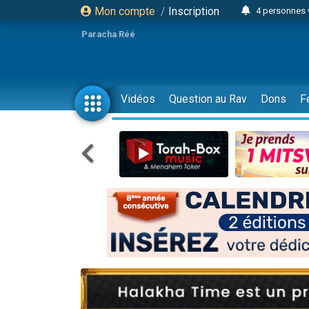
Mon compte
/
Inscription
4 personnes 
3 personnes 
Paracha Réé
Odaya vient 
3 personn
3 personn
Vidéos
Question au Rav
Dons
F
13 personnes
2 personnes 
30 perso
Il reste 
12 nouve
3 personnes 
2 personnes 
3 personnes 
2 nouvel
8 personn