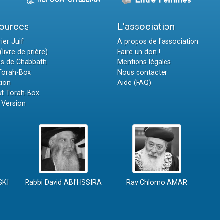
ources
L'association
ier Juif
A propos de l'association
(livre de prière)
Faire un don !
es de Chabbath
Mentions légales
 Torah-Box
Nous contacter
tion
Aide (FAQ)
t Torah-Box
 Version
SKI
Rabbi David ABI'HSSIRA
Rav Chlomo AMAR