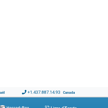
+1.437.887.14.93
raël
Canada