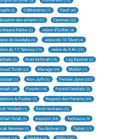
ompte du Omer
Conversion
(5)
(12)
ouple
Célibataires
Deuil
(6)
(1)
(40)
ducation des enfants
Femmes
(21)
(32)
ochaana Rabba
Jeûne d'Esther
(2)
(4)
eûne de Guedalia
Jeûne du 10 Tévet
(3)
(4)
eûne du 17 Tamouz
Jeûne du 9 Av
(11)
(22)
abbala
Kriat haTorah
Lag Baomer
(2)
(19)
(2)
imoud Torah
Mariage
Middot
(26)
(39)
(1)
oussar
Non-Juifs
Pensée Juive
(1)
(6)
(332)
essah
Pourim
Pureté Familiale
(68)
(19)
(5)
elations & Pudeur
Respect des Parents
(5)
(35)
och 'Hodech
Roch Hachana
(1)
(22)
im'hat Torah
Souccot
Techouva
(2)
(39)
(9)
orah féminine
Tou Bichvat
Tsitsit
(1)
(1)
(17)
sniout
Tsédaka
Téfila
(15)
(9)
(247)