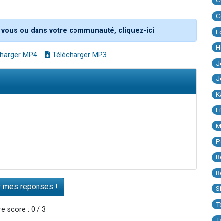
C
C
 vous ou dans votre communauté, cliquez-ici
E
H
harger MP4
Télécharger MP3
J
J
K
L
M
P
R
R
S
T
e score : 0 / 3
T