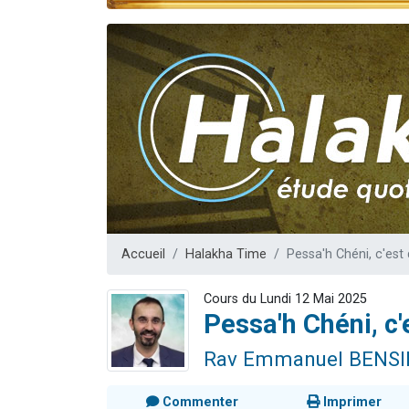
Nouvelle émis
61 personnes
Ariel vient 
Il reste 
Eva vient de
Accueil
Halakha Time
Pessa'h Chéni, c'est 
Cours du Lundi 12 Mai 2025
Pessa'h Chéni, c'
Rav Emmanuel BENS
Commenter
Imprimer