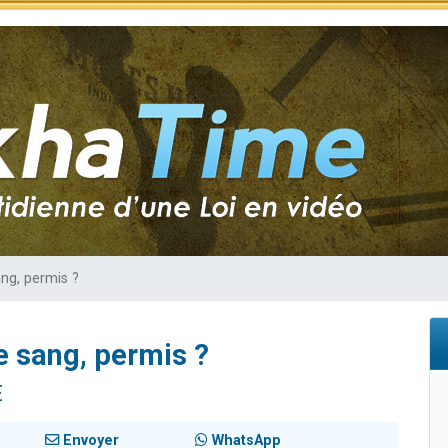
49 places pour étudier en groupe sur Zoom
lles musiques dans Torah-Box Music
viennent de nous rejoindre sur WhatsApp
viennent de nous rejoindre sur WhatsApp
viennent de nous rejoindre sur WhatsApp
ng, permis ?
e sang, permis ?
É
Envoyer
WhatsApp