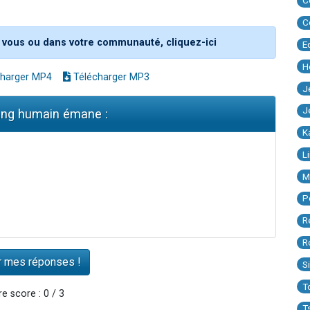
C
C
 vous ou dans votre communauté, cliquez-ici
E
H
harger MP4
Télécharger MP3
J
J
sang humain émane :
K
L
M
P
R
R
S
T
e score : 0 / 3
T