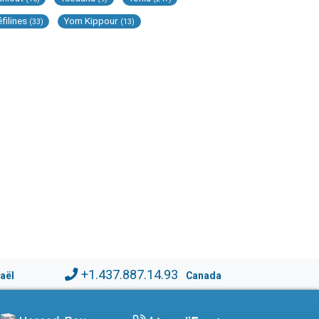
éfilines
Yom Kippour
(33)
(13)
+1.437.887.14.93
raël
Canada