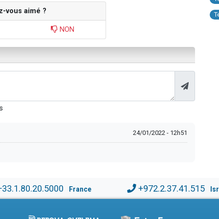
z-vous aimé ?
T
NON
s
24/01/2022 - 12h51
+33.1.80.20.5000
+972.2.37.41.515
France
Is