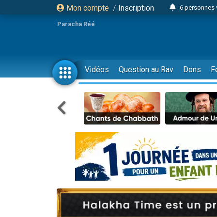
Mon compte
/
Inscription
6 personnes 
4 personn
Paracha Réé
2 personn
17 personnes
4 personnes 
Vidéos
Question au Rav
Dons
F
Il reste 
23 person
Eva vient de
4 personnes 
3 personnes 
3 personn
Odaya vient 
13 personnes
2 personnes 
30 perso