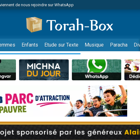
viennent de nous rejoindre sur WhatsApp
es viennent de faire un don pour Reloger Rivka, 6 enfants, victime de violences
es viennent de faire un don pour 1 Journée de Vacances Pour les Enfants
 viennent de demander une bénédiction
viennent de nous rejoindre sur WhatsApp
emmes
Enfants
Etude sur Texte
Musique
Paracha
Di
49 places pour étudier en groupe sur Zoom
nes viennent de faire un don pour Diane, 80 ans, dans un appartement insalu
 donner son Maasser
viennent de nous rejoindre sur WhatsApp
viennent de nous rejoindre sur WhatsApp
es viennent de faire un don pour 5 jours de vacances aux Orphelins
de donner son Maasser
 viennent de demander une bénédiction
viennent de nous rejoindre sur WhatsApp
nnes viennent de faire un don pour Sauvez la jambe de Yohan