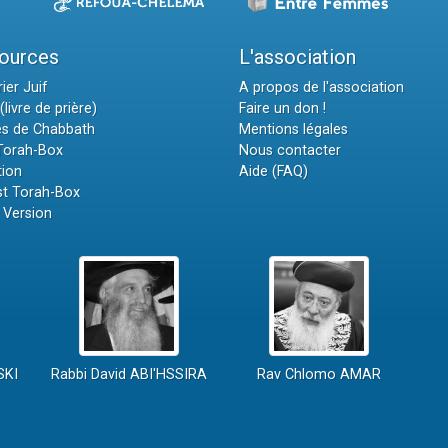
ources
L'association
ier Juif
A propos de l'association
(livre de prière)
Faire un don !
es de Chabbath
Mentions légales
 Torah-Box
Nous contacter
tion
Aide (FAQ)
t Torah-Box
 Version
SKI
Rabbi David ABI'HSSIRA
Rav Chlomo AMAR