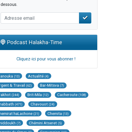
dessous.
Podcast Halakha-Time
Cliquez-ici pour vous abonner !
Hanouka
Actualité
(13)
(4)
rgent & Travail
Bar-Mitsva
(62)
(7)
rakhot
Brit-Mila
Cacheroute
(244)
(12)
(108)
habbath
Chavouot
(471)
(24)
hemirat haLachone
Chemita
(21)
(13)
hiddoukh
Chémini Atseret
(7)
(5)