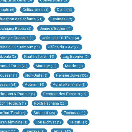
ompte du Omer
Conversion
(5)
(12)
ouple
Célibataires
Deuil
(6)
(1)
(40)
ducation des enfants
Femmes
(21)
(32)
ochaana Rabba
Jeûne d'Esther
(2)
(4)
eûne de Guedalia
Jeûne du 10 Tévet
(3)
(4)
eûne du 17 Tamouz
Jeûne du 9 Av
(11)
(22)
abbala
Kriat haTorah
Lag Baomer
(2)
(19)
(2)
imoud Torah
Mariage
Middot
(26)
(39)
(1)
oussar
Non-Juifs
Pensée Juive
(1)
(6)
(332)
essah
Pourim
Pureté Familiale
(68)
(19)
(5)
elations & Pudeur
Respect des Parents
(5)
(35)
och 'Hodech
Roch Hachana
(1)
(22)
im'hat Torah
Souccot
Techouva
(2)
(39)
(9)
orah féminine
Tou Bichvat
Tsitsit
(1)
(1)
(17)
sniout
Tsédaka
Téfila
(15)
(9)
(247)