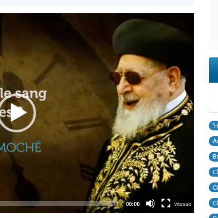
'
A
B
C
C
C