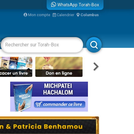
WhatsApp Torah-Box
...
Mon compte
Calendrier
Columbus
vertissements
Livres
Rabbanim
bre