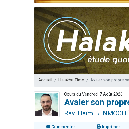
Il reste 
12 nouve
3 personnes 
2 personnes 
2 personnes 
Accueil
Halakha Time
Avaler son propre sa
Cours du Vendredi 7 Août 2026
Avaler son propr
Rav 'Haïm BENMOCH
Commenter
Imprimer