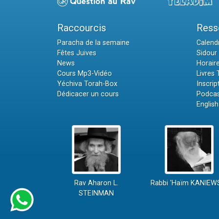
Raccourcis
Ress
Paracha de la semaine
Calendr
Fêtes Juives
Sidour 
News
Horair
Cours Mp3-Vidéo
Livres
Yéchiva Torah-Box
Inscrip
Dédicacer un cours
Podcas
English
Rav Aharon L.
Rabbi 'Haïm KANIEW
STEINMAN