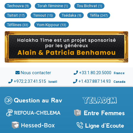
Techouva
Torah féminine
Tou Bichvat
(9)
(1)
(1)
Tsitsit
Tsniout
Tsédaka
Téfila
(17)
(15)
(9)
(247)
Téfilines
Yom Kippour
(33)
(13)
Nous contacter
+33.1.80.20.5000
France
+972.2.37.41.515
+1.437.887.14.93
Israël
Canada