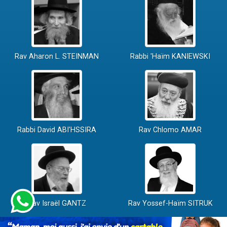
Rav Aharon L. STEINMAN
Rabbi 'Haïm KANIEWSKI
Rabbi David ABI'HSSIRA
Rav Chlomo AMAR
Rav Israël GANTZ
Rav Yossef-Haïm SITRUK