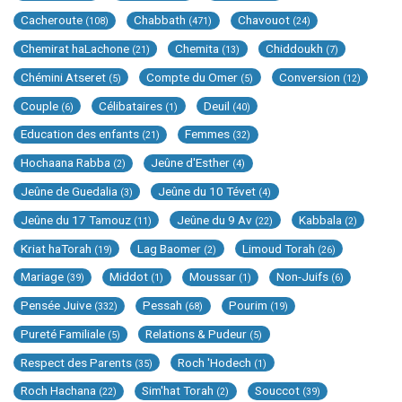
Cacheroute
Chabbath
Chavouot
(108)
(471)
(24)
Chemirat haLachone
Chemita
Chiddoukh
(21)
(13)
(7)
Chémini Atseret
Compte du Omer
Conversion
(5)
(5)
(12)
Couple
Célibataires
Deuil
(6)
(1)
(40)
Education des enfants
Femmes
(21)
(32)
Hochaana Rabba
Jeûne d'Esther
(2)
(4)
Jeûne de Guedalia
Jeûne du 10 Tévet
(3)
(4)
Jeûne du 17 Tamouz
Jeûne du 9 Av
Kabbala
(11)
(22)
(2)
Kriat haTorah
Lag Baomer
Limoud Torah
(19)
(2)
(26)
Mariage
Middot
Moussar
Non-Juifs
(39)
(1)
(1)
(6)
Pensée Juive
Pessah
Pourim
(332)
(68)
(19)
Pureté Familiale
Relations & Pudeur
(5)
(5)
Respect des Parents
Roch 'Hodech
(35)
(1)
Roch Hachana
Sim'hat Torah
Souccot
(22)
(2)
(39)