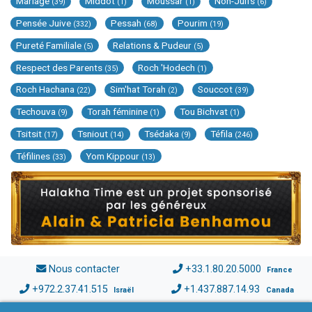
Mariage
Middot
Moussar
Non-Juifs
(39)
(1)
(1)
(6)
Pensée Juive
Pessah
Pourim
(332)
(68)
(19)
Pureté Familiale
Relations & Pudeur
(5)
(5)
Respect des Parents
Roch 'Hodech
(35)
(1)
Roch Hachana
Sim'hat Torah
Souccot
(22)
(2)
(39)
Techouva
Torah féminine
Tou Bichvat
(9)
(1)
(1)
Tsitsit
Tsniout
Tsédaka
Téfila
(17)
(14)
(9)
(246)
Téfilines
Yom Kippour
(33)
(13)
Nous contacter
+33.1.80.20.5000
France
+972.2.37.41.515
+1.437.887.14.93
Israël
Canada