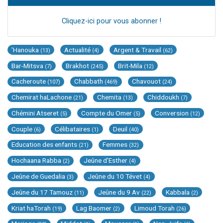
Cliquez-ici pour vous abonner !
'Hanouka
Actualité
Argent & Travail
(13)
(4)
(62)
Bar-Mitsva
Brakhot
Brit-Mila
(7)
(245)
(12)
Cacheroute
Chabbath
Chavouot
(107)
(469)
(24)
Chemirat haLachone
Chemita
Chiddoukh
(21)
(13)
(7)
Chémini Atseret
Compte du Omer
Conversion
(5)
(5)
(12)
Couple
Célibataires
Deuil
(6)
(1)
(40)
Education des enfants
Femmes
(21)
(32)
Hochaana Rabba
Jeûne d'Esther
(2)
(4)
Jeûne de Guedalia
Jeûne du 10 Tévet
(3)
(4)
Jeûne du 17 Tamouz
Jeûne du 9 Av
Kabbala
(11)
(22)
(2)
Kriat haTorah
Lag Baomer
Limoud Torah
(19)
(2)
(26)