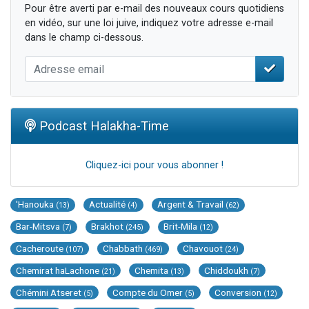
Pour être averti par e-mail des nouveaux cours quotidiens
en vidéo, sur une loi juive, indiquez votre adresse e-mail
dans le champ ci-dessous.
Podcast Halakha-Time
Cliquez-ici pour vous abonner !
'Hanouka
Actualité
Argent & Travail
(13)
(4)
(62)
Bar-Mitsva
Brakhot
Brit-Mila
(7)
(245)
(12)
Cacheroute
Chabbath
Chavouot
(107)
(469)
(24)
Chemirat haLachone
Chemita
Chiddoukh
(21)
(13)
(7)
Chémini Atseret
Compte du Omer
Conversion
(5)
(5)
(12)