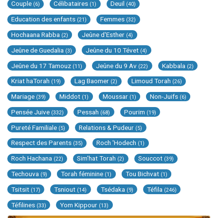
Couple
Célibataires
Deuil
(6)
(1)
(40)
Education des enfants
Femmes
(21)
(32)
Hochaana Rabba
Jeûne d'Esther
(2)
(4)
Jeûne de Guedalia
Jeûne du 10 Tévet
(3)
(4)
Jeûne du 17 Tamouz
Jeûne du 9 Av
Kabbala
(11)
(22)
(2)
Kriat haTorah
Lag Baomer
Limoud Torah
(19)
(2)
(26)
Mariage
Middot
Moussar
Non-Juifs
(39)
(1)
(1)
(6)
Pensée Juive
Pessah
Pourim
(332)
(68)
(19)
Pureté Familiale
Relations & Pudeur
(5)
(5)
Respect des Parents
Roch 'Hodech
(35)
(1)
Roch Hachana
Sim'hat Torah
Souccot
(22)
(2)
(39)
Techouva
Torah féminine
Tou Bichvat
(9)
(1)
(1)
Tsitsit
Tsniout
Tsédaka
Téfila
(17)
(14)
(9)
(246)
Téfilines
Yom Kippour
(33)
(13)