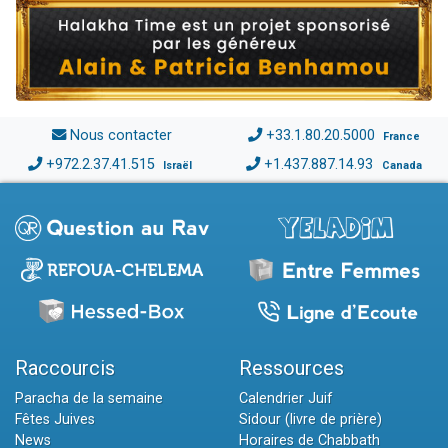
Nous contacter
+33.1.80.20.5000
France
+972.2.37.41.515
+1.437.887.14.93
Israël
Canada
Raccourcis
Ressources
Paracha de la semaine
Calendrier Juif
Fêtes Juives
Sidour (livre de prière)
News
Horaires de Chabbath