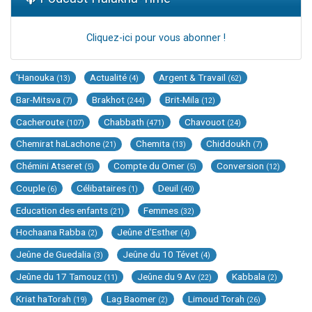
Cliquez-ici pour vous abonner !
'Hanouka
Actualité
Argent & Travail
(13)
(4)
(62)
Bar-Mitsva
Brakhot
Brit-Mila
(7)
(244)
(12)
Cacheroute
Chabbath
Chavouot
(107)
(471)
(24)
Chemirat haLachone
Chemita
Chiddoukh
(21)
(13)
(7)
Chémini Atseret
Compte du Omer
Conversion
(5)
(5)
(12)
Couple
Célibataires
Deuil
(6)
(1)
(40)
Education des enfants
Femmes
(21)
(32)
Hochaana Rabba
Jeûne d'Esther
(2)
(4)
Jeûne de Guedalia
Jeûne du 10 Tévet
(3)
(4)
Jeûne du 17 Tamouz
Jeûne du 9 Av
Kabbala
(11)
(22)
(2)
Kriat haTorah
Lag Baomer
Limoud Torah
(19)
(2)
(26)