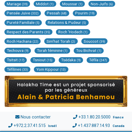
Mariage
Middot
Moussar
Non-Juifs
(39)
(1)
(1)
(6)
Pensée Juive
Pessah
Pourim
(332)
(68)
(19)
Pureté Familiale
Relations & Pudeur
(5)
(5)
Respect des Parents
Roch 'Hodech
(35)
(1)
Roch Hachana
Sim'hat Torah
Souccot
(22)
(2)
(39)
Techouva
Torah féminine
Tou Bichvat
(9)
(1)
(1)
Tsitsit
Tsniout
Tsédaka
Téfila
(17)
(15)
(9)
(247)
Téfilines
Yom Kippour
(33)
(13)
Nous contacter
+33.1.80.20.5000
France
+972.2.37.41.515
+1.437.887.14.93
Israël
Canada