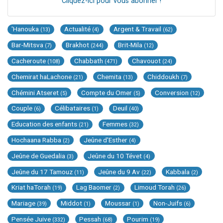
Cliquez-ici pour vous abonner !
'Hanouka
Actualité
Argent & Travail
(13)
(4)
(62)
Bar-Mitsva
Brakhot
Brit-Mila
(7)
(244)
(12)
Cacheroute
Chabbath
Chavouot
(108)
(471)
(24)
Chemirat haLachone
Chemita
Chiddoukh
(21)
(13)
(7)
Chémini Atseret
Compte du Omer
Conversion
(5)
(5)
(12)
Couple
Célibataires
Deuil
(6)
(1)
(40)
Education des enfants
Femmes
(21)
(32)
Hochaana Rabba
Jeûne d'Esther
(2)
(4)
Jeûne de Guedalia
Jeûne du 10 Tévet
(3)
(4)
Jeûne du 17 Tamouz
Jeûne du 9 Av
Kabbala
(11)
(22)
(2)
Kriat haTorah
Lag Baomer
Limoud Torah
(19)
(2)
(26)
Mariage
Middot
Moussar
Non-Juifs
(39)
(1)
(1)
(6)
Pensée Juive
Pessah
Pourim
(332)
(68)
(19)