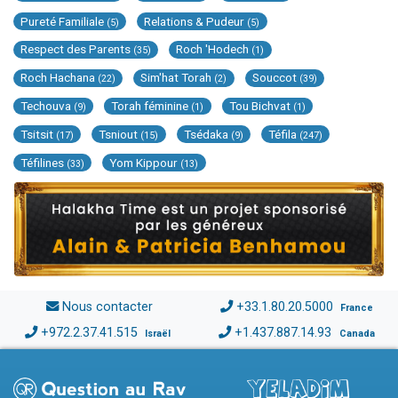
Pureté Familiale
Relations & Pudeur
(5)
(5)
Respect des Parents
Roch 'Hodech
(35)
(1)
Roch Hachana
Sim'hat Torah
Souccot
(22)
(2)
(39)
Techouva
Torah féminine
Tou Bichvat
(9)
(1)
(1)
Tsitsit
Tsniout
Tsédaka
Téfila
(17)
(15)
(9)
(247)
Téfilines
Yom Kippour
(33)
(13)
Nous contacter
+33.1.80.20.5000
France
+972.2.37.41.515
+1.437.887.14.93
Israël
Canada