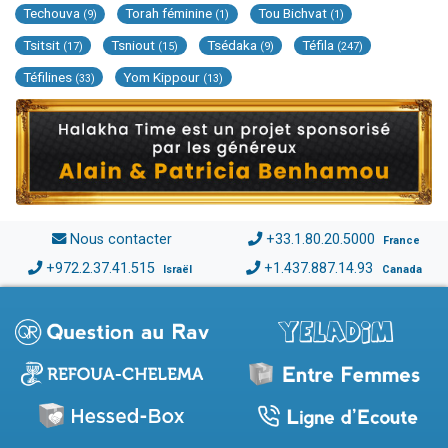
Techouva
Torah féminine
Tou Bichvat
(9)
(1)
(1)
Tsitsit
Tsniout
Tsédaka
Téfila
(17)
(15)
(9)
(247)
Téfilines
Yom Kippour
(33)
(13)
Nous contacter
+33.1.80.20.5000
France
+972.2.37.41.515
+1.437.887.14.93
Israël
Canada