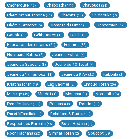
Cacheroute
Chabbath
Chavouot
(107)
(471)
(24)
Chemirat haLachone
Chemita
Chiddoukh
(21)
(13)
(7)
Chémini Atseret
Compte du Omer
Conversion
(5)
(5)
(12)
Couple
Célibataires
Deuil
(6)
(1)
(40)
Education des enfants
Femmes
(21)
(32)
Hochaana Rabba
Jeûne d'Esther
(2)
(4)
Jeûne de Guedalia
Jeûne du 10 Tévet
(3)
(4)
Jeûne du 17 Tamouz
Jeûne du 9 Av
Kabbala
(11)
(22)
(2)
Kriat haTorah
Lag Baomer
Limoud Torah
(19)
(2)
(26)
Mariage
Middot
Moussar
Non-Juifs
(39)
(1)
(1)
(6)
Pensée Juive
Pessah
Pourim
(332)
(68)
(19)
Pureté Familiale
Relations & Pudeur
(5)
(5)
Respect des Parents
Roch 'Hodech
(35)
(1)
Roch Hachana
Sim'hat Torah
Souccot
(22)
(2)
(39)