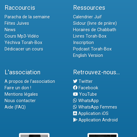
Raccourcis
Ressources
Paracha de la semaine
Calendrier Juif
Fêtes Juives
Sidour (livre de prière)
News
Horaires de Chabbath
Cours Mp3-Vidéo
Livres Torah-Box
Yéchiva Torah-Box
Inscription
Dédicacer un cours
Podcast Torah-Box
English Version
L'association
Retrouvez-nous...
A propos de l'association
Twitter
Faire un don !
Facebook
Mentions légales
YouTube
Nous contacter
WhatsApp
Aide (FAQ)
WhatsApp Femmes
Application iOS
Application Android