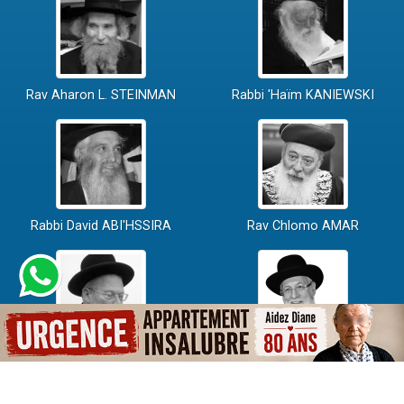
Rav Aharon L. STEINMAN
Rabbi 'Haïm KANIEWSKI
Rabbi David ABI'HSSIRA
Rav Chlomo AMAR
Rav Israël GANTZ
Rav Yossef-Haïm SITRUK