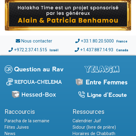
Nous contacter
+33.1.80.20.5000
France
+972.2.37.41.515
+1.437.887.14.93
Israël
Canada
Raccourcis
Ressources
Paracha de la semaine
Calendrier Juif
Fêtes Juives
Sidour (livre de prière)
News
Horaires de Chabbath