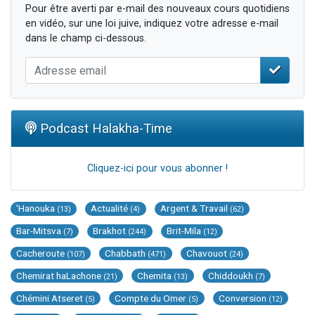
Pour être averti par e-mail des nouveaux cours quotidiens
en vidéo, sur une loi juive, indiquez votre adresse e-mail
dans le champ ci-dessous.
Podcast Halakha-Time
Cliquez-ici pour vous abonner !
'Hanouka
Actualité
Argent & Travail
(13)
(4)
(62)
Bar-Mitsva
Brakhot
Brit-Mila
(7)
(244)
(12)
Cacheroute
Chabbath
Chavouot
(107)
(471)
(24)
Chemirat haLachone
Chemita
Chiddoukh
(21)
(13)
(7)
Chémini Atseret
Compte du Omer
Conversion
(5)
(5)
(12)