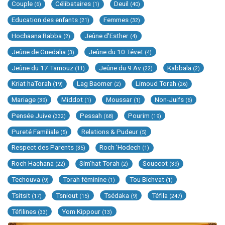
Couple
Célibataires
Deuil
(6)
(1)
(40)
Education des enfants
Femmes
(21)
(32)
Hochaana Rabba
Jeûne d'Esther
(2)
(4)
Jeûne de Guedalia
Jeûne du 10 Tévet
(3)
(4)
Jeûne du 17 Tamouz
Jeûne du 9 Av
Kabbala
(11)
(22)
(2)
Kriat haTorah
Lag Baomer
Limoud Torah
(19)
(2)
(26)
Mariage
Middot
Moussar
Non-Juifs
(39)
(1)
(1)
(6)
Pensée Juive
Pessah
Pourim
(332)
(68)
(19)
Pureté Familiale
Relations & Pudeur
(5)
(5)
Respect des Parents
Roch 'Hodech
(35)
(1)
Roch Hachana
Sim'hat Torah
Souccot
(22)
(2)
(39)
Techouva
Torah féminine
Tou Bichvat
(9)
(1)
(1)
Tsitsit
Tsniout
Tsédaka
Téfila
(17)
(15)
(9)
(247)
Téfilines
Yom Kippour
(33)
(13)