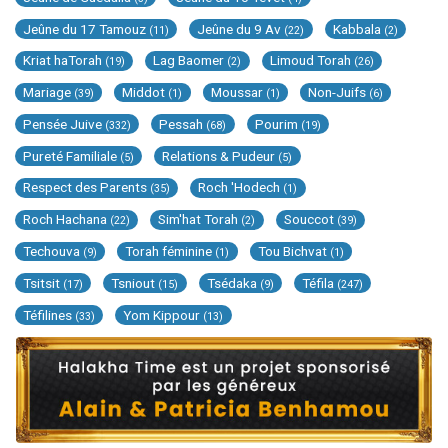
Jeûne du 17 Tamouz
Jeûne du 9 Av
Kabbala
(11)
(22)
(2)
Kriat haTorah
Lag Baomer
Limoud Torah
(19)
(2)
(26)
Mariage
Middot
Moussar
Non-Juifs
(39)
(1)
(1)
(6)
Pensée Juive
Pessah
Pourim
(332)
(68)
(19)
Pureté Familiale
Relations & Pudeur
(5)
(5)
Respect des Parents
Roch 'Hodech
(35)
(1)
Roch Hachana
Sim'hat Torah
Souccot
(22)
(2)
(39)
Techouva
Torah féminine
Tou Bichvat
(9)
(1)
(1)
Tsitsit
Tsniout
Tsédaka
Téfila
(17)
(15)
(9)
(247)
Téfilines
Yom Kippour
(33)
(13)