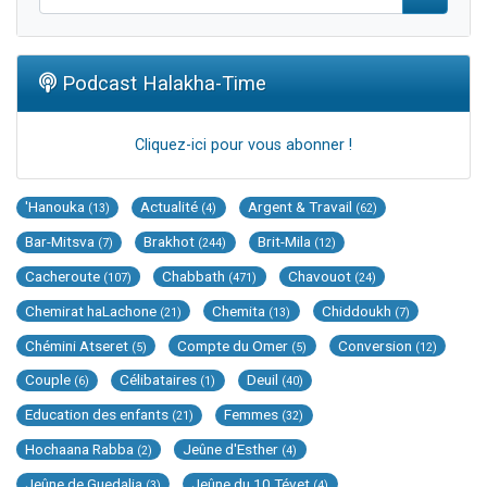
Podcast Halakha-Time
Cliquez-ici pour vous abonner !
'Hanouka
Actualité
Argent & Travail
(13)
(4)
(62)
Bar-Mitsva
Brakhot
Brit-Mila
(7)
(244)
(12)
Cacheroute
Chabbath
Chavouot
(107)
(471)
(24)
Chemirat haLachone
Chemita
Chiddoukh
(21)
(13)
(7)
Chémini Atseret
Compte du Omer
Conversion
(5)
(5)
(12)
Couple
Célibataires
Deuil
(6)
(1)
(40)
Education des enfants
Femmes
(21)
(32)
Hochaana Rabba
Jeûne d'Esther
(2)
(4)
Jeûne de Guedalia
Jeûne du 10 Tévet
(3)
(4)