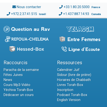
Nous contacter
+33.1.80.20.5000
France
+972.2.37.41.515
+1.437.887.14.93
Israël
Canada
Raccourcis
Ressources
Paracha de la semaine
Calendrier Juif
Fêtes Juives
Sidour (livre de prière)
News
Horaires de Chabbath
Cours Mp3-Vidéo
Livres Torah-Box
Yéchiva Torah-Box
Inscription
Dédicacer un cours
Podcast Torah-Box
English Version