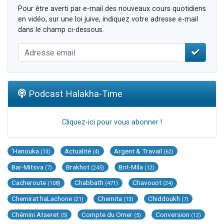
Pour être averti par e-mail des nouveaux cours quotidiens
en vidéo, sur une loi juive, indiquez votre adresse e-mail
dans le champ ci-dessous.
Podcast Halakha-Time
Cliquez-ici pour vous abonner !
'Hanouka
Actualité
Argent & Travail
(13)
(4)
(62)
Bar-Mitsva
Brakhot
Brit-Mila
(7)
(245)
(12)
Cacheroute
Chabbath
Chavouot
(108)
(471)
(24)
Chemirat haLachone
Chemita
Chiddoukh
(21)
(13)
(7)
Chémini Atseret
Compte du Omer
Conversion
(5)
(5)
(12)