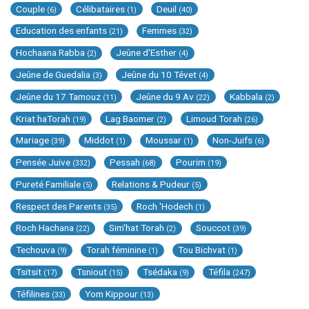
Couple
Célibataires
Deuil
(6)
(1)
(40)
Education des enfants
Femmes
(21)
(32)
Hochaana Rabba
Jeûne d'Esther
(2)
(4)
Jeûne de Guedalia
Jeûne du 10 Tévet
(3)
(4)
Jeûne du 17 Tamouz
Jeûne du 9 Av
Kabbala
(11)
(22)
(2)
Kriat haTorah
Lag Baomer
Limoud Torah
(19)
(2)
(26)
Mariage
Middot
Moussar
Non-Juifs
(39)
(1)
(1)
(6)
Pensée Juive
Pessah
Pourim
(332)
(68)
(19)
Pureté Familiale
Relations & Pudeur
(5)
(5)
Respect des Parents
Roch 'Hodech
(35)
(1)
Roch Hachana
Sim'hat Torah
Souccot
(22)
(2)
(39)
Techouva
Torah féminine
Tou Bichvat
(9)
(1)
(1)
Tsitsit
Tsniout
Tsédaka
Téfila
(17)
(15)
(9)
(247)
Téfilines
Yom Kippour
(33)
(13)