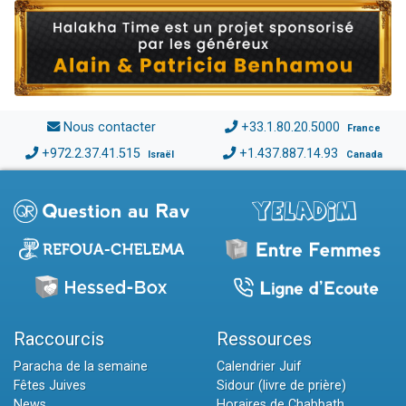
Nous contacter
+33.1.80.20.5000
France
+972.2.37.41.515
+1.437.887.14.93
Israël
Canada
Raccourcis
Ressources
Paracha de la semaine
Calendrier Juif
Fêtes Juives
Sidour (livre de prière)
News
Horaires de Chabbath