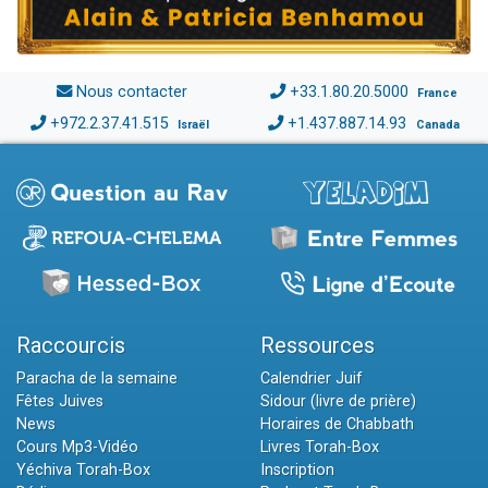
Nous contacter
+33.1.80.20.5000
France
+972.2.37.41.515
+1.437.887.14.93
Israël
Canada
Raccourcis
Ressources
Paracha de la semaine
Calendrier Juif
Fêtes Juives
Sidour (livre de prière)
News
Horaires de Chabbath
Cours Mp3-Vidéo
Livres Torah-Box
Yéchiva Torah-Box
Inscription