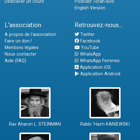
Dédicacer un cours
Podcast Torah-Box
English Version
L'association
Retrouvez-nous...
A propos de l'association
Twitter
Faire un don !
Facebook
Mentions légales
YouTube
Nous contacter
WhatsApp
Aide (FAQ)
WhatsApp Femmes
Application iOS
Application Android
Rav Aharon L. STEINMAN
Rabbi 'Haïm KANIEWSKI