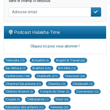
dans le champ ci-dessous.
Podcast Halakha-Time
Cliquez-ici pour vous abonner !
'Hanouka
Actualité
Argent & Travail
(13)
(4)
(62)
Bar-Mitsva
Brakhot
Brit-Mila
(7)
(245)
(12)
Cacheroute
Chabbath
Chavouot
(108)
(471)
(24)
Chemirat haLachone
Chemita
Chiddoukh
(21)
(13)
(7)
Chémini Atseret
Compte du Omer
Conversion
(5)
(5)
(12)
Couple
Célibataires
Deuil
(6)
(1)
(40)
Education des enfants
Femmes
(21)
(32)