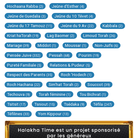
Hochaana Rabba
Jeûne d'Esther
(2)
(4)
Jeûne de Guedalia
Jeûne du 10 Tévet
(3)
(4)
Jeûne du 17 Tamouz
Jeûne du 9 Av
Kabbala
(11)
(22)
(2)
Kriat haTorah
Lag Baomer
Limoud Torah
(19)
(2)
(26)
Mariage
Middot
Moussar
Non-Juifs
(39)
(1)
(1)
(6)
Pensée Juive
Pessah
Pourim
(332)
(68)
(19)
Pureté Familiale
Relations & Pudeur
(5)
(5)
Respect des Parents
Roch 'Hodech
(35)
(1)
Roch Hachana
Sim'hat Torah
Souccot
(22)
(2)
(39)
Techouva
Torah féminine
Tou Bichvat
(9)
(1)
(1)
Tsitsit
Tsniout
Tsédaka
Téfila
(17)
(15)
(9)
(247)
Téfilines
Yom Kippour
(33)
(13)