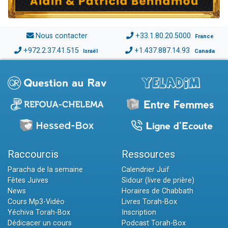
Nous contacter
+33.1.80.20.5000
France
+972.2.37.41.515
+1.437.887.14.93
Israël
Canada
Raccourcis
Ressources
Paracha de la semaine
Calendrier Juif
Fêtes Juives
Sidour (livre de prière)
News
Horaires de Chabbath
Cours Mp3-Vidéo
Livres Torah-Box
Yéchiva Torah-Box
Inscription
Dédicacer un cours
Podcast Torah-Box