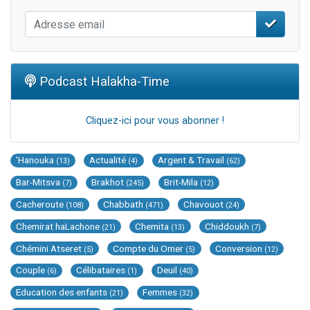
Podcast Halakha-Time
Cliquez-ici pour vous abonner !
'Hanouka
Actualité
Argent & Travail
(13)
(4)
(62)
Bar-Mitsva
Brakhot
Brit-Mila
(7)
(245)
(12)
Cacheroute
Chabbath
Chavouot
(108)
(471)
(24)
Chemirat haLachone
Chemita
Chiddoukh
(21)
(13)
(7)
Chémini Atseret
Compte du Omer
Conversion
(5)
(5)
(12)
Couple
Célibataires
Deuil
(6)
(1)
(40)
Education des enfants
Femmes
(21)
(32)