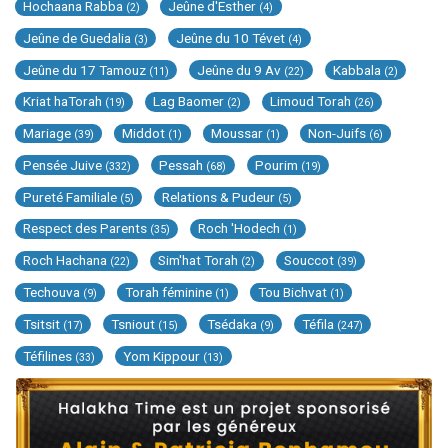
Hochaana Rabba
Jeûne d'Esther
(2)
(4)
Jeûne de Guedalia
Jeûne du 10 Tévet
(3)
(4)
Jeûne du 17 Tamouz
Jeûne du 9 Av
Kabbala
(11)
(22)
(2)
Kriat haTorah
Lag Baomer
Limoud Torah
(19)
(2)
(26)
Mariage
Middot
Moussar
Non-Juifs
(39)
(1)
(1)
(6)
Pensée Juive
Pessah
Pourim
(332)
(68)
(19)
Pureté Familiale
Relations & Pudeur
(5)
(5)
Respect des Parents
Roch 'Hodech
(35)
(1)
Roch Hachana
Sim'hat Torah
Souccot
(22)
(2)
(39)
Techouva
Torah féminine
Tou Bichvat
(9)
(1)
(1)
Tsitsit
Tsniout
Tsédaka
Téfila
(17)
(15)
(9)
(247)
Téfilines
Yom Kippour
(33)
(13)