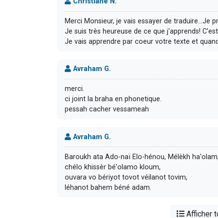
Christiane N.
Merci Monsieur, je vais essayer de traduire...Je 
Je suis très heureuse de ce que j'apprends! C'
Je vais apprendre par coeur votre texte et quand 
Avraham G.
merci.
ci joint la braha en phonetique.
pessah cacher vessameah
Avraham G.
Baroukh ata Ado-naï Elo-hénou, Mélèkh ha'olam
chélo khissèr bé'olamo kloum,
ouvara vo bériyot tovot véilanot tovim,
léhanot bahem béné adam.
Afficher 