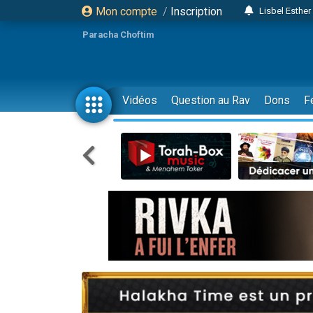
Mon compte
/
Inscription
Lisbel Esthe
2 personn
Paracha Choftim
3 personnes 
11 personnes
3 personn
Vidéos
Question au Rav
Dons
F
Il reste 
2 personnes 
29 personnes
Il reste 
2 personnes 
6 personnes 
4 personn
2 personn
4 personnes 
17 personnes