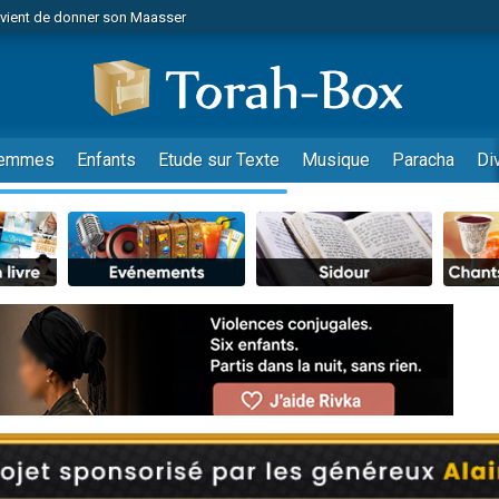
r vient de donner son Maasser
es viennent de faire un don pour Tsédaka : pauvres d'Israel
viennent de nous rejoindre sur WhatsApp
 viennent de demander une bénédiction
es viennent de faire un don pour Diane, 80 ans, dans un appartement insalub
emmes
Enfants
Etude sur Texte
Musique
Paracha
Di
49 places pour étudier en groupe sur Zoom
viennent de nous rejoindre sur WhatsApp
 viennent de demander une bénédiction
49 places pour étudier en groupe sur Zoom
viennent de nous rejoindre sur WhatsApp
viennent de nous rejoindre sur WhatsApp
es viennent de faire un don pour Reloger Rivka, 6 enfants, victime de violences
es viennent de faire un don pour 1 Journée de Vacances Pour les Enfants
viennent de nous rejoindre sur WhatsApp
 viennent de demander une bénédiction