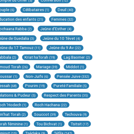
ompte du Omer
Conversion
(5)
(12)
ouple
Célibataires
Deuil
(6)
(1)
(40)
ducation des enfants
Femmes
(21)
(32)
ochaana Rabba
Jeûne d'Esther
(2)
(4)
eûne de Guedalia
Jeûne du 10 Tévet
(3)
(4)
eûne du 17 Tamouz
Jeûne du 9 Av
(11)
(22)
abbala
Kriat haTorah
Lag Baomer
(2)
(19)
(2)
imoud Torah
Mariage
Middot
(26)
(39)
(1)
oussar
Non-Juifs
Pensée Juive
(1)
(6)
(332)
essah
Pourim
Pureté Familiale
(68)
(19)
(5)
elations & Pudeur
Respect des Parents
(5)
(35)
och 'Hodech
Roch Hachana
(1)
(22)
im'hat Torah
Souccot
Techouva
(2)
(39)
(9)
orah féminine
Tou Bichvat
Tsitsit
(1)
(1)
(17)
sniout
Tsédaka
Téfila
(15)
(9)
(247)