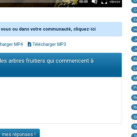
C
C
E
 vous ou dans votre communauté, cliquez-ici
H
J
harger MP4
Télécharger MP3
J
K
t des arbres fruitiers qui commencent à
L
M
P
R
R
S
T
T