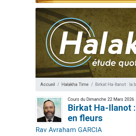
Il reste 
Eva vient de
4 personnes 
3 personnes 
3 person
Accueil
Halakha Time
Birkat Ha-Ilanot : la
Cours du Dimanche 22 Mars 2026
Birkat Ha-Ilanot 
en fleurs
Rav Avraham GARCIA