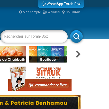
WhatsApp Torah-Box
Mon compte
Calendrier
Columbus
re
vertissements
Livres
Rabbanim
...