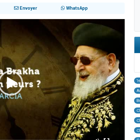
Envoyer
WhatsApp
'
A
B
C
C
C