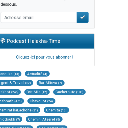
dessous.
Podcast Halakha-Time
Cliquez-ici pour vous abonner !
Hanouka
Actualité
(13)
(4)
rgent & Travail
Bar-Mitsva
(62)
(7)
rakhot
Brit-Mila
Cacheroute
(245)
(12)
(108)
habbath
Chavouot
(471)
(24)
hemirat haLachone
Chemita
(21)
(13)
hiddoukh
Chémini Atseret
(7)
(5)