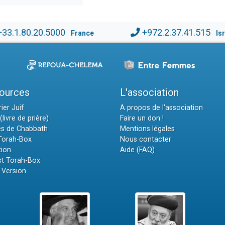
+33.1.80.20.5000
+972.2.37.41.515
France
Is
ources
L'association
ier Juif
A propos de l'association
(livre de prière)
Faire un don !
es de Chabbath
Mentions légales
 Torah-Box
Nous contacter
tion
Aide (FAQ)
t Torah-Box
 Version