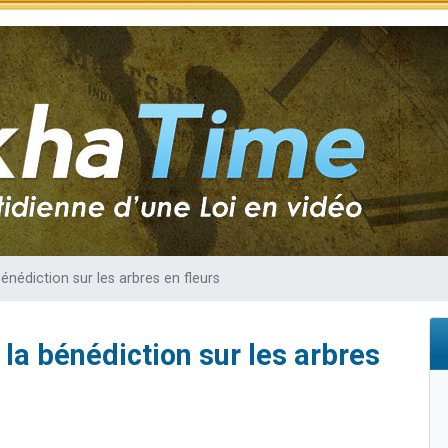
49 places pour étudier en groupe sur Zoom
 donner son Maasser
viennent de nous rejoindre sur WhatsApp
viennent de nous rejoindre sur WhatsApp
nes viennent de faire un don pour Événements Torah-Box
 bénédiction sur les arbres en fleurs
: la bénédiction sur les arbres