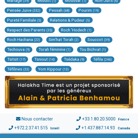
Mariage
Middot
Moussar
Non-Juifs
(39)
(1)
(1)
(6)
Pensée Juive
Pessah
Pourim
(332)
(68)
(19)
Pureté Familiale
Relations & Pudeur
(5)
(5)
Respect des Parents
Roch 'Hodech
(35)
(1)
Roch Hachana
Sim'hat Torah
Souccot
(22)
(2)
(39)
Techouva
Torah féminine
Tou Bichvat
(9)
(1)
(1)
Tsitsit
Tsniout
Tsédaka
Téfila
(17)
(14)
(9)
(246)
Téfilines
Yom Kippour
(33)
(13)
Nous contacter
+33.1.80.20.5000
France
+972.2.37.41.515
+1.437.887.14.93
Israël
Canada