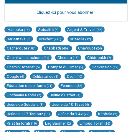
Cliquez-ici pour vous abonner !
'Hanouka
Actualité
Argent & Travail
(13)
(4)
(62)
Bar-Mitsva
Brakhot
Brit-Mila
(7)
(245)
(12)
Cacheroute
Chabbath
Chavouot
(107)
(469)
(24)
Chemirat haLachone
Chemita
Chiddoukh
(21)
(13)
(7)
Chémini Atseret
Compte du Omer
Conversion
(5)
(5)
(12)
Couple
Célibataires
Deuil
(6)
(1)
(40)
Education des enfants
Femmes
(21)
(32)
Hochaana Rabba
Jeûne d'Esther
(2)
(4)
Jeûne de Guedalia
Jeûne du 10 Tévet
(3)
(4)
Jeûne du 17 Tamouz
Jeûne du 9 Av
Kabbala
(11)
(22)
(2)
Kriat haTorah
Lag Baomer
Limoud Torah
(19)
(2)
(26)