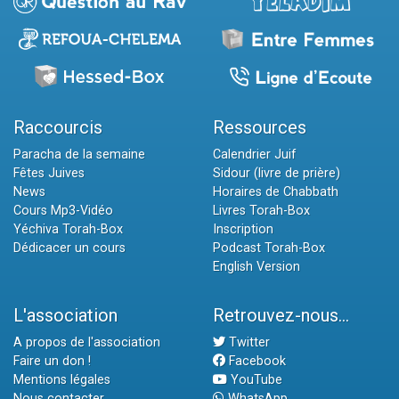
Raccourcis
Ressources
Paracha de la semaine
Calendrier Juif
Fêtes Juives
Sidour (livre de prière)
News
Horaires de Chabbath
Cours Mp3-Vidéo
Livres Torah-Box
Yéchiva Torah-Box
Inscription
Dédicacer un cours
Podcast Torah-Box
English Version
L'association
Retrouvez-nous...
A propos de l'association
Twitter
Faire un don !
Facebook
Mentions légales
YouTube
Nous contacter
WhatsApp