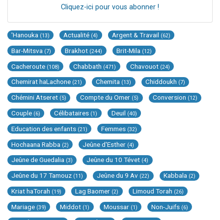
Cliquez-ici pour vous abonner !
'Hanouka
Actualité
Argent & Travail
(13)
(4)
(62)
Bar-Mitsva
Brakhot
Brit-Mila
(7)
(244)
(12)
Cacheroute
Chabbath
Chavouot
(108)
(471)
(24)
Chemirat haLachone
Chemita
Chiddoukh
(21)
(13)
(7)
Chémini Atseret
Compte du Omer
Conversion
(5)
(5)
(12)
Couple
Célibataires
Deuil
(6)
(1)
(40)
Education des enfants
Femmes
(21)
(32)
Hochaana Rabba
Jeûne d'Esther
(2)
(4)
Jeûne de Guedalia
Jeûne du 10 Tévet
(3)
(4)
Jeûne du 17 Tamouz
Jeûne du 9 Av
Kabbala
(11)
(22)
(2)
Kriat haTorah
Lag Baomer
Limoud Torah
(19)
(2)
(26)
Mariage
Middot
Moussar
Non-Juifs
(39)
(1)
(1)
(6)