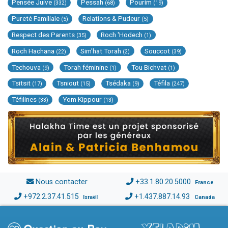
Pensée Juive
Pessah
Pourim
(332)
(68)
(19)
Pureté Familiale
Relations & Pudeur
(5)
(5)
Respect des Parents
Roch 'Hodech
(35)
(1)
Roch Hachana
Sim'hat Torah
Souccot
(22)
(2)
(39)
Techouva
Torah féminine
Tou Bichvat
(9)
(1)
(1)
Tsitsit
Tsniout
Tsédaka
Téfila
(17)
(15)
(9)
(247)
Téfilines
Yom Kippour
(33)
(13)
Nous contacter
+33.1.80.20.5000
France
+972.2.37.41.515
+1.437.887.14.93
Israël
Canada