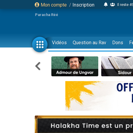
Mon compte
/
Inscription
Il reste 
16 person
Paracha Réé
2 personnes 
6 personnes 
4 personn
Vidéos
Question au Rav
Dons
F
2 personn
17 personnes
4 personnes 
Il reste 
Eva vient de
4 personnes 
3 personnes 
Odaya vient 
3 personn
2 personnes 