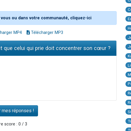
C
C
 vous ou dans votre communauté, cliquez-ici
E
H
harger MP4
Télécharger MP3
J
J
it que celui qui prie doit concentrer son cœur ?
K
L
M
P
R
R
S
T
e score : 0 / 3
T