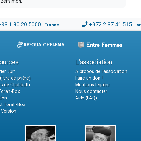
v Bensimon.
+33.1.80.20.5000
+972.2.37.41.515
France
Is
ources
L'association
ier Juif
A propos de l'association
(livre de prière)
Faire un don !
es de Chabbath
Mentions légales
 Torah-Box
Nous contacter
tion
Aide (FAQ)
t Torah-Box
 Version