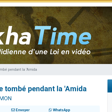
 viennent de demander une bénédiction
nnes viennent de faire un don pour Sauvez la jambe de Yohan
49 places pour étudier en groupe sur Zoom
lles musiques dans Torah-Box Music
 viennent de demander une bénédiction
ombé pendant la 'Amida
e tombé pendant la 'Amida
IMON
Envoyer
WhatsApp