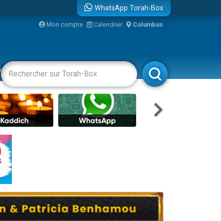
WhatsApp Torah-Box
bre
Mon compte
Calendrier
Columbus
...
vertissements
Livres
Rabbanim