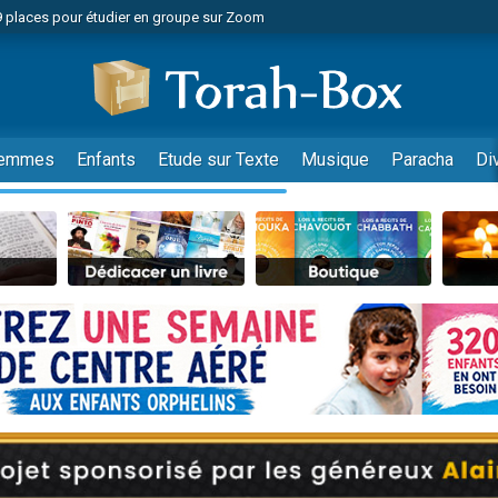
49 places pour étudier en groupe sur Zoom
nes viennent de faire un don pour Diane, 80 ans, dans un appartement insalu
viennent de nous rejoindre sur WhatsApp
viennent de nous rejoindre sur WhatsApp
es viennent de faire un don pour Reloger Rivka, 6 enfants, victime de violences
emmes
Enfants
Etude sur Texte
Musique
Paracha
Di
es viennent de faire un don pour 1 Journée de Vacances Pour les Enfants
 viennent de demander une bénédiction
viennent de nous rejoindre sur WhatsApp
49 places pour étudier en groupe sur Zoom
 donner son Maasser
viennent de nous rejoindre sur WhatsApp
viennent de nous rejoindre sur WhatsApp
de donner son Maasser
es viennent de faire un don pour 5 jours de vacances aux Orphelins
viennent de nous rejoindre sur WhatsApp