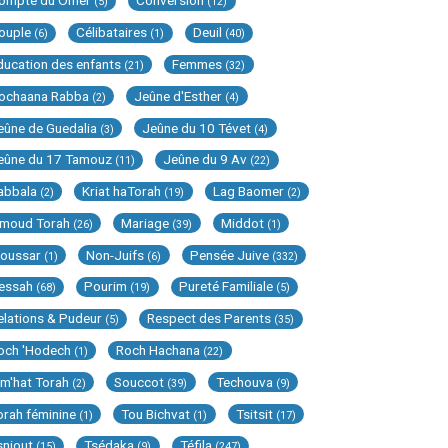
ompte du Omer
Conversion
(5)
(12)
ouple
Célibataires
Deuil
(6)
(1)
(40)
ducation des enfants
Femmes
(21)
(32)
ochaana Rabba
Jeûne d'Esther
(2)
(4)
eûne de Guedalia
Jeûne du 10 Tévet
(3)
(4)
eûne du 17 Tamouz
Jeûne du 9 Av
(11)
(22)
abbala
Kriat haTorah
Lag Baomer
(2)
(19)
(2)
imoud Torah
Mariage
Middot
(26)
(39)
(1)
oussar
Non-Juifs
Pensée Juive
(1)
(6)
(332)
essah
Pourim
Pureté Familiale
(68)
(19)
(5)
elations & Pudeur
Respect des Parents
(5)
(35)
och 'Hodech
Roch Hachana
(1)
(22)
im'hat Torah
Souccot
Techouva
(2)
(39)
(9)
orah féminine
Tou Bichvat
Tsitsit
(1)
(1)
(17)
sniout
Tsédaka
Téfila
(15)
(9)
(247)