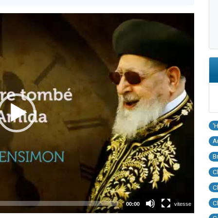
'
A
B
C
C
C