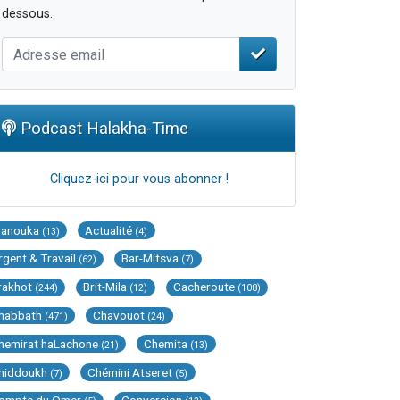
dessous.
Podcast Halakha-Time
Cliquez-ici pour vous abonner !
Hanouka
Actualité
(13)
(4)
rgent & Travail
Bar-Mitsva
(62)
(7)
rakhot
Brit-Mila
Cacheroute
(244)
(12)
(108)
habbath
Chavouot
(471)
(24)
hemirat haLachone
Chemita
(21)
(13)
hiddoukh
Chémini Atseret
(7)
(5)