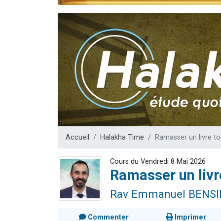
13 personnes
30 perso
Il reste 
12 nouve
29 personnes
Accueil
Halakha Time
Ramasser un livre t
Cours du Vendredi 8 Mai 2026
Ramasser un livr
Rav Emmanuel BENS
Commenter
Imprimer