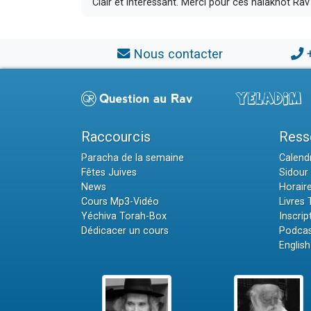
Clair et intéressant. Merci pour ces halakhot Ra
Nous contacter
Raccourcis
Ress
Paracha de la semaine
Calendr
Fêtes Juives
Sidour 
News
Horair
Cours Mp3-Vidéo
Livres
Yéchiva Torah-Box
Inscrip
Dédicacer un cours
Podcas
English