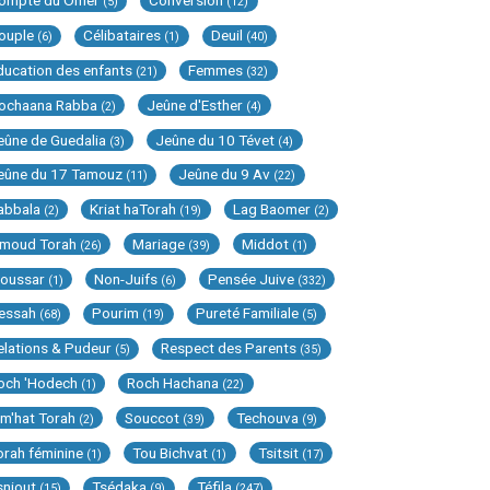
ompte du Omer
Conversion
(5)
(12)
ouple
Célibataires
Deuil
(6)
(1)
(40)
ducation des enfants
Femmes
(21)
(32)
ochaana Rabba
Jeûne d'Esther
(2)
(4)
eûne de Guedalia
Jeûne du 10 Tévet
(3)
(4)
eûne du 17 Tamouz
Jeûne du 9 Av
(11)
(22)
abbala
Kriat haTorah
Lag Baomer
(2)
(19)
(2)
imoud Torah
Mariage
Middot
(26)
(39)
(1)
oussar
Non-Juifs
Pensée Juive
(1)
(6)
(332)
essah
Pourim
Pureté Familiale
(68)
(19)
(5)
elations & Pudeur
Respect des Parents
(5)
(35)
och 'Hodech
Roch Hachana
(1)
(22)
im'hat Torah
Souccot
Techouva
(2)
(39)
(9)
orah féminine
Tou Bichvat
Tsitsit
(1)
(1)
(17)
sniout
Tsédaka
Téfila
(15)
(9)
(247)