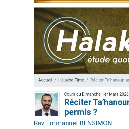
Nouvelle émis
61 personnes
Ariel vient 
Il reste 
Eva vient de
Accueil
Halakha Time
Réciter Ta’hanoun ap
Cours du Dimanche 1er Mars 2026
Réciter Ta’hanoun
permis ?
Rav Emmanuel BENSIMON