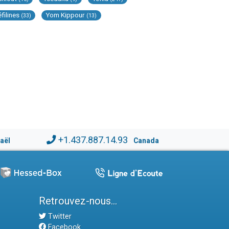
éfilines
Yom Kippour
(33)
(13)
+1.437.887.14.93
raël
Canada
Retrouvez-nous...
Twitter
Facebook