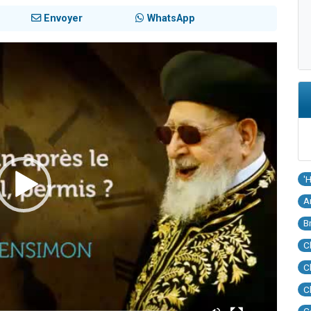
Envoyer
WhatsApp
'
A
B
C
C
C