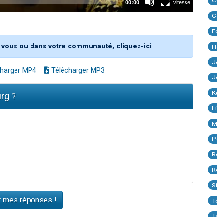
C
C
E
 vous ou dans votre communauté, cliquez-ici
H
J
harger MP4
Télécharger MP3
J
K
rg ?
L
M
P
R
R
S
T
T