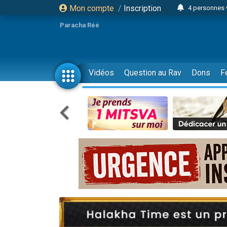
Mon compte
/
Inscription
4 personnes 
3 personnes 
Paracha Réé
Odaya vient 
3 personn
3 personn
Vidéos
Question au Rav
Dons
F
13 personnes
2 personnes 
30 perso
Il reste 
12 nouve
3 personnes 
2 personnes 
3 personnes 
2 nouvel
8 personn