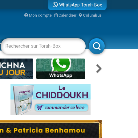
WhatsApp Torah-Box
Mon compte
Calendrier
Columbus
re
vertissements
Livres
Rabbanim