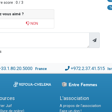
e score : 0 / 3
T
z-vous aimé ?
NON
s
+33.1.80.20.5000
+972.2.37.41.515
France
Is
ources
L'association
ier Juif
A propos de l'association
(livre de prière)
Faire un don !