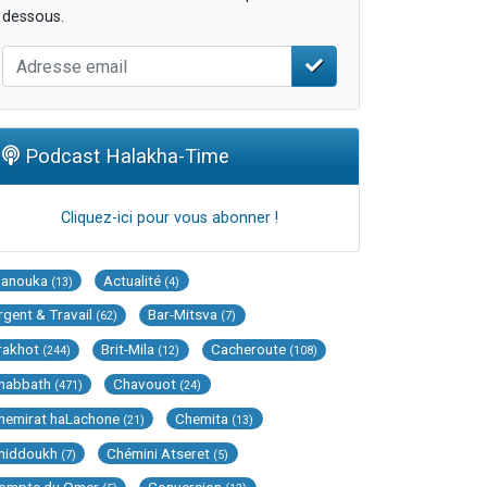
dessous.
Podcast Halakha-Time
Cliquez-ici pour vous abonner !
Hanouka
Actualité
(13)
(4)
rgent & Travail
Bar-Mitsva
(62)
(7)
rakhot
Brit-Mila
Cacheroute
(244)
(12)
(108)
habbath
Chavouot
(471)
(24)
hemirat haLachone
Chemita
(21)
(13)
hiddoukh
Chémini Atseret
(7)
(5)