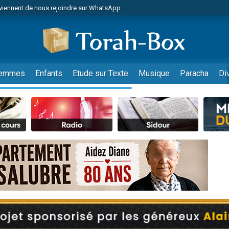
viennent de nous rejoindre sur WhatsApp
viennent de nous rejoindre sur WhatsApp
de donner son Maasser
es viennent de faire un don pour 5 jours de vacances aux Orphelins
es viennent de faire un don pour Diane, 80 ans, dans un appartement insalub
emmes
Enfants
Etude sur Texte
Musique
Paracha
Di
 viennent de demander une bénédiction
viennent de nous rejoindre sur WhatsApp
nnes viennent de faire un don pour Sauvez la jambe de Yohan
49 places pour étudier en groupe sur Zoom
lles musiques dans Torah-Box Music
viennent de nous rejoindre sur WhatsApp
viennent de nous rejoindre sur WhatsApp
viennent de nous rejoindre sur WhatsApp
les musiques dans Torah-Box Music
es viennent de faire un don pour Tsédaka : pauvres d'Israel