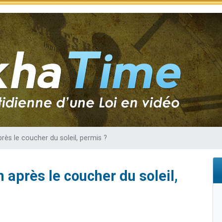
sion radio : Visions de grandeur n°104 : Le Chabbath et le Birkat Hamazone à 
 viennent de demander une bénédiction
de donner son Maasser
49 places pour étudier en groupe sur Zoom
 donner son Maasser
rès le coucher du soleil, permis ?
 après le coucher du soleil,