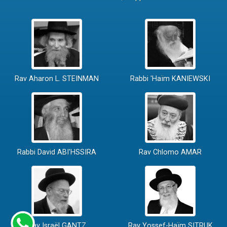
Rav Aharon L. STEINMAN
Rabbi 'Haïm KANIEWSKI
Rabbi David ABI'HSSIRA
Rav Chlomo AMAR
Rav Israël GANTZ
Rav Yossef-Haïm SITRUK