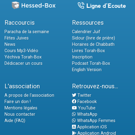
Raccourcis
Ressources
Paracha de la semaine
Calendrier Juif
Fêtes Juives
Sidour (livre de prière)
News
Horaires de Chabbath
Cours Mp3-Vidéo
Livres Torah-Box
Yéchiva Torah-Box
Inscription
Dédicacer un cours
Podcast Torah-Box
English Version
L'association
Retrouvez-nous...
A propos de l'association
Twitter
Faire un don !
Facebook
Mentions légales
YouTube
Nous contacter
WhatsApp
Aide (FAQ)
WhatsApp Femmes
Application iOS
Application Android