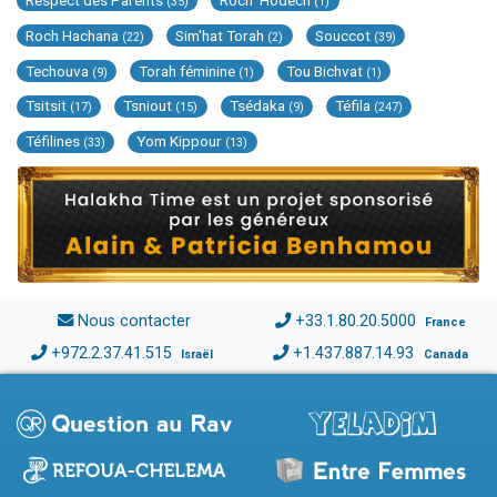
Respect des Parents
Roch 'Hodech
(35)
(1)
Roch Hachana
Sim'hat Torah
Souccot
(22)
(2)
(39)
Techouva
Torah féminine
Tou Bichvat
(9)
(1)
(1)
Tsitsit
Tsniout
Tsédaka
Téfila
(17)
(15)
(9)
(247)
Téfilines
Yom Kippour
(33)
(13)
Nous contacter
+33.1.80.20.5000
France
+972.2.37.41.515
+1.437.887.14.93
Israël
Canada