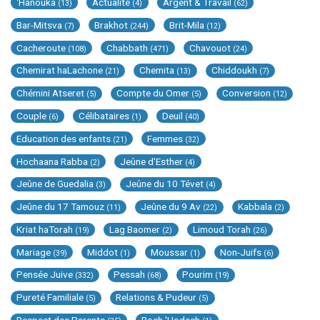
'Hanouka
Actualité
Argent & Travail
(13)
(4)
(62)
Bar-Mitsva
Brakhot
Brit-Mila
(7)
(244)
(12)
Cacheroute
Chabbath
Chavouot
(108)
(471)
(24)
Chemirat haLachone
Chemita
Chiddoukh
(21)
(13)
(7)
Chémini Atseret
Compte du Omer
Conversion
(5)
(5)
(12)
Couple
Célibataires
Deuil
(6)
(1)
(40)
Education des enfants
Femmes
(21)
(32)
Hochaana Rabba
Jeûne d'Esther
(2)
(4)
Jeûne de Guedalia
Jeûne du 10 Tévet
(3)
(4)
Jeûne du 17 Tamouz
Jeûne du 9 Av
Kabbala
(11)
(22)
(2)
Kriat haTorah
Lag Baomer
Limoud Torah
(19)
(2)
(26)
Mariage
Middot
Moussar
Non-Juifs
(39)
(1)
(1)
(6)
Pensée Juive
Pessah
Pourim
(332)
(68)
(19)
Pureté Familiale
Relations & Pudeur
(5)
(5)