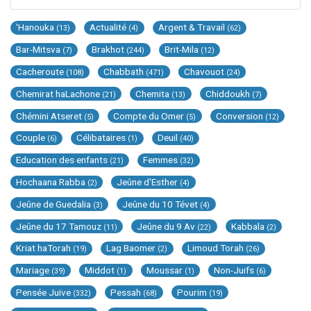
'Hanouka
Actualité
Argent & Travail
(13)
(4)
(62)
Bar-Mitsva
Brakhot
Brit-Mila
(7)
(244)
(12)
Cacheroute
Chabbath
Chavouot
(108)
(471)
(24)
Chemirat haLachone
Chemita
Chiddoukh
(21)
(13)
(7)
Chémini Atseret
Compte du Omer
Conversion
(5)
(5)
(12)
Couple
Célibataires
Deuil
(6)
(1)
(40)
Education des enfants
Femmes
(21)
(32)
Hochaana Rabba
Jeûne d'Esther
(2)
(4)
Jeûne de Guedalia
Jeûne du 10 Tévet
(3)
(4)
Jeûne du 17 Tamouz
Jeûne du 9 Av
Kabbala
(11)
(22)
(2)
Kriat haTorah
Lag Baomer
Limoud Torah
(19)
(2)
(26)
Mariage
Middot
Moussar
Non-Juifs
(39)
(1)
(1)
(6)
Pensée Juive
Pessah
Pourim
(332)
(68)
(19)