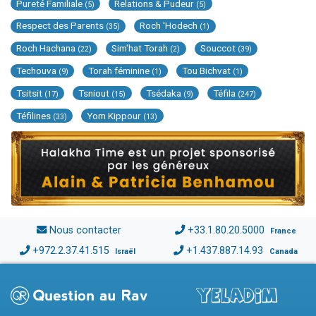
Pureté Familiale
Relations & Pudeur
(5)
(5)
Respect des Parents
Roch 'Hodech
(35)
(1)
Roch Hachana
Sim'hat Torah
Souccot
(22)
(2)
(39)
Techouva
Torah féminine
Tou Bichvat
(9)
(1)
(1)
Tsitsit
Tsniout
Tsédaka
Téfila
(17)
(15)
(9)
(247)
Téfilines
Yom Kippour
(33)
(13)
Nous contacter
+33.1.80.20.5000
France
+972.2.37.41.515
+1.437.887.14.93
Israël
Canada