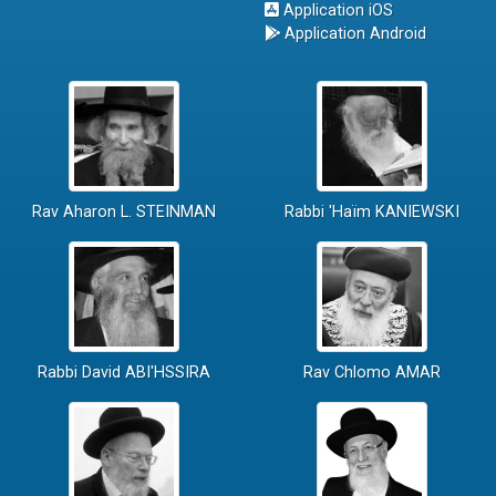
Application iOS
Application Android
Rav Aharon L. STEINMAN
Rabbi 'Haïm KANIEWSKI
Rabbi David ABI'HSSIRA
Rav Chlomo AMAR