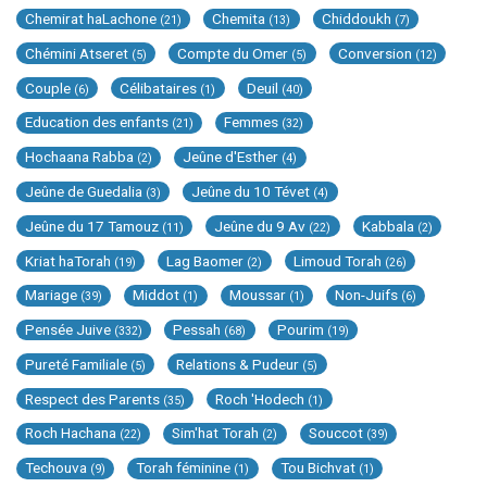
Chemirat haLachone
Chemita
Chiddoukh
(21)
(13)
(7)
Chémini Atseret
Compte du Omer
Conversion
(5)
(5)
(12)
Couple
Célibataires
Deuil
(6)
(1)
(40)
Education des enfants
Femmes
(21)
(32)
Hochaana Rabba
Jeûne d'Esther
(2)
(4)
Jeûne de Guedalia
Jeûne du 10 Tévet
(3)
(4)
Jeûne du 17 Tamouz
Jeûne du 9 Av
Kabbala
(11)
(22)
(2)
Kriat haTorah
Lag Baomer
Limoud Torah
(19)
(2)
(26)
Mariage
Middot
Moussar
Non-Juifs
(39)
(1)
(1)
(6)
Pensée Juive
Pessah
Pourim
(332)
(68)
(19)
Pureté Familiale
Relations & Pudeur
(5)
(5)
Respect des Parents
Roch 'Hodech
(35)
(1)
Roch Hachana
Sim'hat Torah
Souccot
(22)
(2)
(39)
Techouva
Torah féminine
Tou Bichvat
(9)
(1)
(1)