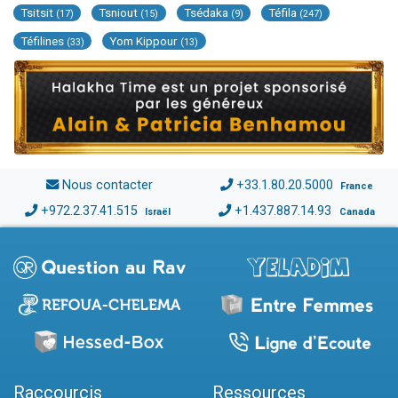
Tsitsit
Tsniout
Tsédaka
Téfila
(17)
(15)
(9)
(247)
Téfilines
Yom Kippour
(33)
(13)
Nous contacter
+33.1.80.20.5000
France
+972.2.37.41.515
+1.437.887.14.93
Israël
Canada
Raccourcis
Ressources