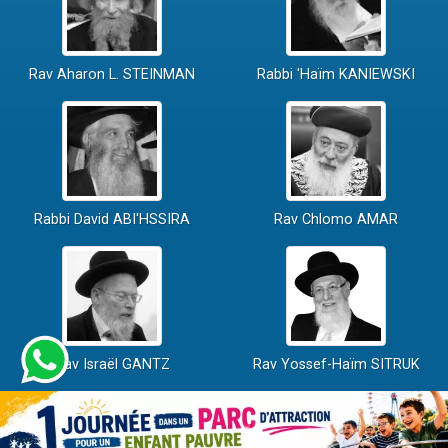
Rav Aharon L. STEINMAN
Rabbi 'Haïm KANIEWSKI
Rabbi David ABI'HSSIRA
Rav Chlomo AMAR
Rav Israël GANTZ
Rav Yossef-Haïm SITRUK