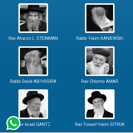
Rav Aharon L. STEINMAN
Rabbi 'Haïm KANIEWSKI
Rabbi David ABI'HSSIRA
Rav Chlomo AMAR
Rav Israël GANTZ
Rav Yossef-Haïm SITRUK