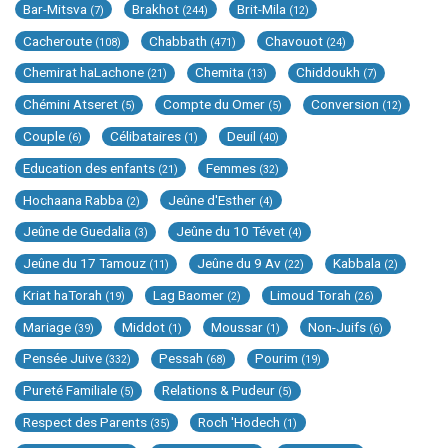
Bar-Mitsva
Brakhot
Brit-Mila
(7)
(244)
(12)
Cacheroute
Chabbath
Chavouot
(108)
(471)
(24)
Chemirat haLachone
Chemita
Chiddoukh
(21)
(13)
(7)
Chémini Atseret
Compte du Omer
Conversion
(5)
(5)
(12)
Couple
Célibataires
Deuil
(6)
(1)
(40)
Education des enfants
Femmes
(21)
(32)
Hochaana Rabba
Jeûne d'Esther
(2)
(4)
Jeûne de Guedalia
Jeûne du 10 Tévet
(3)
(4)
Jeûne du 17 Tamouz
Jeûne du 9 Av
Kabbala
(11)
(22)
(2)
Kriat haTorah
Lag Baomer
Limoud Torah
(19)
(2)
(26)
Mariage
Middot
Moussar
Non-Juifs
(39)
(1)
(1)
(6)
Pensée Juive
Pessah
Pourim
(332)
(68)
(19)
Pureté Familiale
Relations & Pudeur
(5)
(5)
Respect des Parents
Roch 'Hodech
(35)
(1)