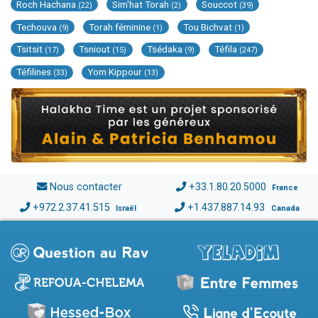
Roch Hachana
Sim'hat Torah
Souccot
(22)
(2)
(39)
Techouva
Torah féminine
Tou Bichvat
(9)
(1)
(1)
Tsitsit
Tsniout
Tsédaka
Téfila
(17)
(15)
(9)
(247)
Téfilines
Yom Kippour
(33)
(13)
Nous contacter
+33.1.80.20.5000
France
+972.2.37.41.515
+1.437.887.14.93
Israël
Canada