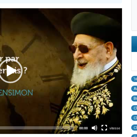
'
A
B
C
C
C