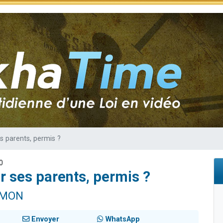
 viennent de demander une bénédiction
viennent de nous rejoindre sur WhatsApp
49 places pour étudier en groupe sur Zoom
 donner son Maasser
donner son Maasser
es parents, permis ?
0
ar ses parents, permis ?
IMON
Envoyer
WhatsApp