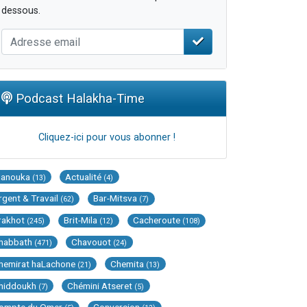
dessous.
Podcast Halakha-Time
Cliquez-ici pour vous abonner !
Hanouka
Actualité
(13)
(4)
rgent & Travail
Bar-Mitsva
(62)
(7)
rakhot
Brit-Mila
Cacheroute
(245)
(12)
(108)
habbath
Chavouot
(471)
(24)
hemirat haLachone
Chemita
(21)
(13)
hiddoukh
Chémini Atseret
(7)
(5)