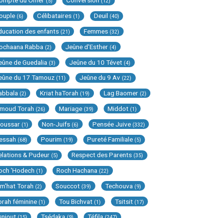
ompte du Omer
Conversion
(5)
(12)
ouple
Célibataires
Deuil
(6)
(1)
(40)
ducation des enfants
Femmes
(21)
(32)
ochaana Rabba
Jeûne d'Esther
(2)
(4)
eûne de Guedalia
Jeûne du 10 Tévet
(3)
(4)
eûne du 17 Tamouz
Jeûne du 9 Av
(11)
(22)
abbala
Kriat haTorah
Lag Baomer
(2)
(19)
(2)
imoud Torah
Mariage
Middot
(26)
(39)
(1)
oussar
Non-Juifs
Pensée Juive
(1)
(6)
(332)
essah
Pourim
Pureté Familiale
(68)
(19)
(5)
elations & Pudeur
Respect des Parents
(5)
(35)
och 'Hodech
Roch Hachana
(1)
(22)
im'hat Torah
Souccot
Techouva
(2)
(39)
(9)
orah féminine
Tou Bichvat
Tsitsit
(1)
(1)
(17)
sniout
Tsédaka
Téfila
(15)
(9)
(247)