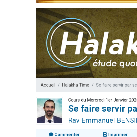
17 personnes
4 personnes 
Il reste 
Eva vient de
Eli vient de 
Accueil
Halakha Time
Se faire servir par s
Cours du Mercredi 1er Janvier 202
Se faire servir p
Rav Emmanuel BENS
Commenter
Imprimer