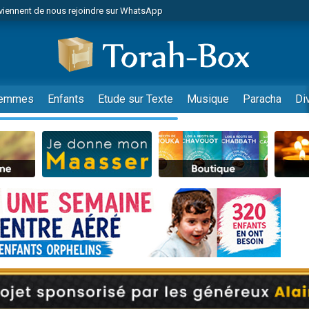
viennent de nous rejoindre sur WhatsApp
r vient de donner son Maasser
nes viennent de faire un don pour Événements Torah-Box
es viennent de faire un don pour Tsédaka : pauvres d'Israel
viennent de nous rejoindre sur WhatsApp
emmes
Enfants
Etude sur Texte
Musique
Paracha
Di
 viennent de demander une bénédiction
es viennent de faire un don pour Diane, 80 ans, dans un appartement insalub
49 places pour étudier en groupe sur Zoom
viennent de nous rejoindre sur WhatsApp
 viennent de demander une bénédiction
49 places pour étudier en groupe sur Zoom
viennent de nous rejoindre sur WhatsApp
viennent de nous rejoindre sur WhatsApp
es viennent de faire un don pour Reloger Rivka, 6 enfants, victime de violences
es viennent de faire un don pour 1 Journée de Vacances Pour les Enfants