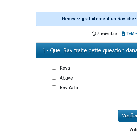
Recevez gratuitement un Rav chez
8 minutes
Téléc
1 - Quel Rav traite cette question dan
Rava
Abayé
Rav Achi
Votr