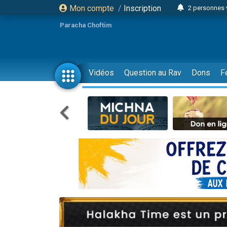
Mon compte
/
Inscription
2 personnes 
Lisbel Esthe
Paracha Choftim
3 person
2 personn
3 personnes 
Vidéos
Question au Rav
Dons
F
11 personnes
3 personn
Il reste 
2 personnes 
29 personnes
Il reste 
2 personnes 
6 personnes 
4 personn
2 personn