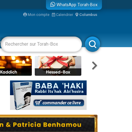
WhatsApp Torah-Box
Mon compte
Calendrier
Columbus
vertissements
Livres
Rabbanim
re
...