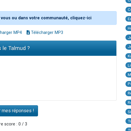
C
C
 vous ou dans votre communauté, cliquez-ici
E
H
harger MP4
Télécharger MP3
J
J
s le Talmud ?
K
L
M
P
R
R
S
T
e score : 0 / 3
T