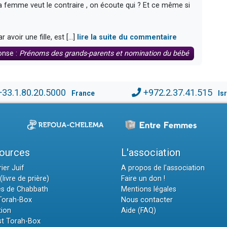
 femme veut le contraire , on écoute qui ? Et ce même si
voir une fille, est [...]
lire la suite du commentaire
onse :
Prénoms des grands-parents et nomination du bébé
+33.1.80.20.5000
+972.2.37.41.515
France
Is
ources
L'association
ier Juif
A propos de l'association
(livre de prière)
Faire un don !
es de Chabbath
Mentions légales
 Torah-Box
Nous contacter
tion
Aide (FAQ)
t Torah-Box