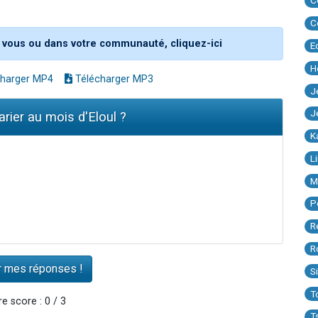
C
C
 vous ou dans votre communauté, cliquez-ici
E
H
harger MP4
Télécharger MP3
J
J
arier au mois d'Eloul ?
K
L
M
P
R
R
S
T
e score : 0 / 3
T