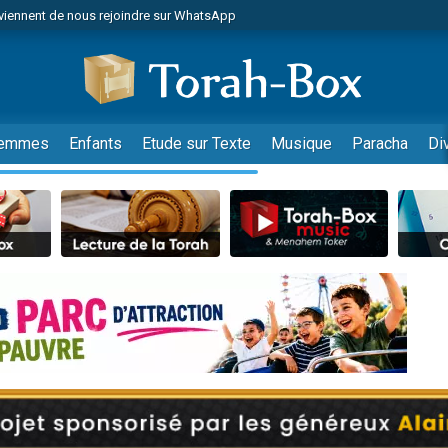
viennent de nous rejoindre sur WhatsApp
viennent de nous rejoindre sur WhatsApp
de donner son Maasser
es viennent de faire un don pour 5 jours de vacances aux Orphelins
es viennent de faire un don pour Diane, 80 ans, dans un appartement insalub
emmes
Enfants
Etude sur Texte
Musique
Paracha
Di
 viennent de demander une bénédiction
viennent de nous rejoindre sur WhatsApp
nnes viennent de faire un don pour Sauvez la jambe de Yohan
49 places pour étudier en groupe sur Zoom
lles musiques dans Torah-Box Music
viennent de nous rejoindre sur WhatsApp
viennent de nous rejoindre sur WhatsApp
viennent de nous rejoindre sur WhatsApp
les musiques dans Torah-Box Music
es viennent de faire un don pour Tsédaka : pauvres d'Israel