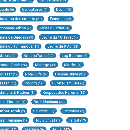
ompte du Omer
Conversion
(5)
(12)
ouple
Célibataires
Deuil
(6)
(1)
(40)
ducation des enfants
Femmes
(21)
(32)
ochaana Rabba
Jeûne d'Esther
(2)
(4)
eûne de Guedalia
Jeûne du 10 Tévet
(3)
(4)
eûne du 17 Tamouz
Jeûne du 9 Av
(11)
(22)
abbala
Kriat haTorah
Lag Baomer
(2)
(19)
(2)
imoud Torah
Mariage
Middot
(26)
(39)
(1)
oussar
Non-Juifs
Pensée Juive
(1)
(6)
(332)
essah
Pourim
Pureté Familiale
(68)
(19)
(5)
elations & Pudeur
Respect des Parents
(5)
(35)
och 'Hodech
Roch Hachana
(1)
(22)
im'hat Torah
Souccot
Techouva
(2)
(39)
(9)
orah féminine
Tou Bichvat
Tsitsit
(1)
(1)
(17)
sniout
Tsédaka
Téfila
(15)
(9)
(247)