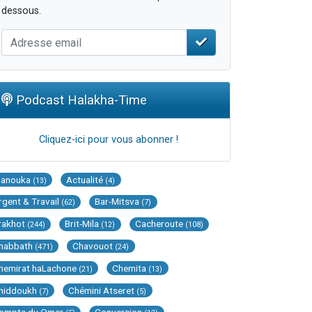
dessous.
Podcast Halakha-Time
Cliquez-ici pour vous abonner !
Hanouka
Actualité
(13)
(4)
rgent & Travail
Bar-Mitsva
(62)
(7)
rakhot
Brit-Mila
Cacheroute
(244)
(12)
(108)
habbath
Chavouot
(471)
(24)
hemirat haLachone
Chemita
(21)
(13)
hiddoukh
Chémini Atseret
(7)
(5)