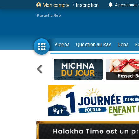
Mon compte
/
Inscription
4 personnes 
3 personnes 
Paracha Réé
Odaya vient 
3 personn
3 personn
Vidéos
Question au Rav
Dons
F
13 personnes
2 personnes 
30 perso
Il reste 
12 nouve
3 personnes 
2 personnes 
3 personnes 
2 nouvel
8 personn