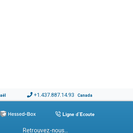
+1.437.887.14.93
raël
Canada
Retrouvez-nous...