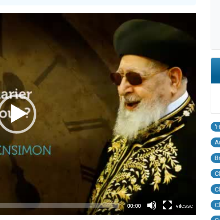
'
A
B
C
C
C