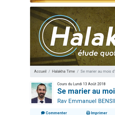
Nouvelle émis
61 personnes
Ariel vient 
Il reste 
Eva vient de
Accueil
Halakha Time
Se marier au mois d'
Cours du Lundi 13 Août 2018
Se marier au mois
Rav Emmanuel BENS
Commenter
Imprimer