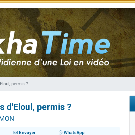
sion radio : Visions de grandeur n°104 : Le Chabbath et le Birkat Hamazone à 
 viennent de demander une bénédiction
de donner son Maasser
49 places pour étudier en groupe sur Zoom
 donner son Maasser
Eloul, permis ?
 d'Eloul, permis ?
IMON
Envoyer
WhatsApp