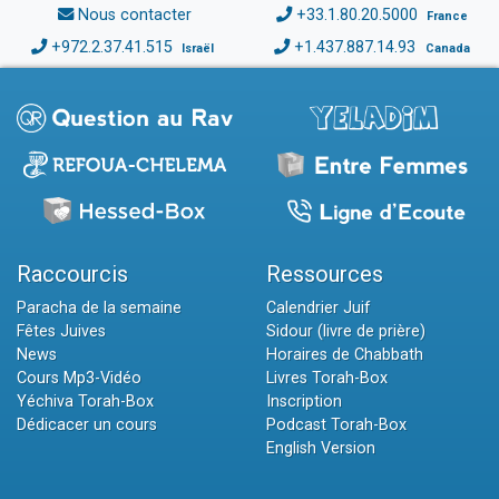
Nous contacter
+33.1.80.20.5000
France
+972.2.37.41.515
+1.437.887.14.93
Israël
Canada
Raccourcis
Ressources
Paracha de la semaine
Calendrier Juif
Fêtes Juives
Sidour (livre de prière)
News
Horaires de Chabbath
Cours Mp3-Vidéo
Livres Torah-Box
Yéchiva Torah-Box
Inscription
Dédicacer un cours
Podcast Torah-Box
English Version