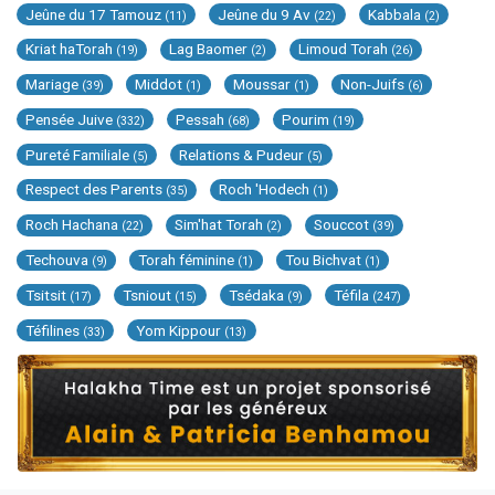
Jeûne du 17 Tamouz
Jeûne du 9 Av
Kabbala
(11)
(22)
(2)
Kriat haTorah
Lag Baomer
Limoud Torah
(19)
(2)
(26)
Mariage
Middot
Moussar
Non-Juifs
(39)
(1)
(1)
(6)
Pensée Juive
Pessah
Pourim
(332)
(68)
(19)
Pureté Familiale
Relations & Pudeur
(5)
(5)
Respect des Parents
Roch 'Hodech
(35)
(1)
Roch Hachana
Sim'hat Torah
Souccot
(22)
(2)
(39)
Techouva
Torah féminine
Tou Bichvat
(9)
(1)
(1)
Tsitsit
Tsniout
Tsédaka
Téfila
(17)
(15)
(9)
(247)
Téfilines
Yom Kippour
(33)
(13)