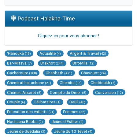
Podcast Halakha-Time
Cliquez-ici pour vous abonner !
'Hanouka
Actualité
Argent & Travail
(13)
(4)
(62)
Bar-Mitsva
Brakhot
Brit-Mila
(7)
(244)
(12)
Cacheroute
Chabbath
Chavouot
(108)
(471)
(24)
Chemirat haLachone
Chemita
Chiddoukh
(21)
(13)
(7)
Chémini Atseret
Compte du Omer
Conversion
(5)
(5)
(12)
Couple
Célibataires
Deuil
(6)
(1)
(40)
Education des enfants
Femmes
(21)
(32)
Hochaana Rabba
Jeûne d'Esther
(2)
(4)
Jeûne de Guedalia
Jeûne du 10 Tévet
(3)
(4)