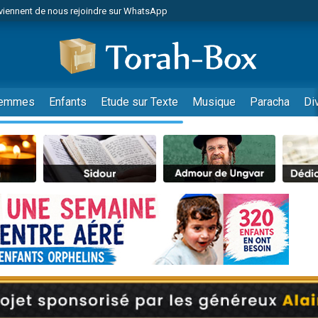
viennent de nous rejoindre sur WhatsApp
viennent de nous rejoindre sur WhatsApp
de donner son Maasser
es viennent de faire un don pour 5 jours de vacances aux Orphelins
es viennent de faire un don pour Diane, 80 ans, dans un appartement insalub
emmes
Enfants
Etude sur Texte
Musique
Paracha
Di
 viennent de demander une bénédiction
viennent de nous rejoindre sur WhatsApp
nnes viennent de faire un don pour Sauvez la jambe de Yohan
49 places pour étudier en groupe sur Zoom
lles musiques dans Torah-Box Music
viennent de nous rejoindre sur WhatsApp
viennent de nous rejoindre sur WhatsApp
viennent de nous rejoindre sur WhatsApp
les musiques dans Torah-Box Music
es viennent de faire un don pour Tsédaka : pauvres d'Israel