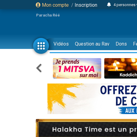
Mon compte
/
Inscription
4 personnes 
3 personnes 
Paracha Réé
Odaya vient 
3 personn
3 personn
Vidéos
Question au Rav
Dons
F
13 personnes
2 personnes 
30 perso
Il reste 
12 nouve
3 personnes 
2 personnes 
3 personnes 
2 nouvel
8 personn