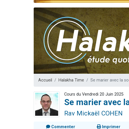
Nouvelle émis
61 personnes
Ariel vient 
Il reste 
Eva vient de
Accueil
Halakha Time
Se marier avec la s
Cours du Vendredi 20 Juin 2025
Se marier avec l
Rav Mickaël COHEN
Commenter
Imprimer