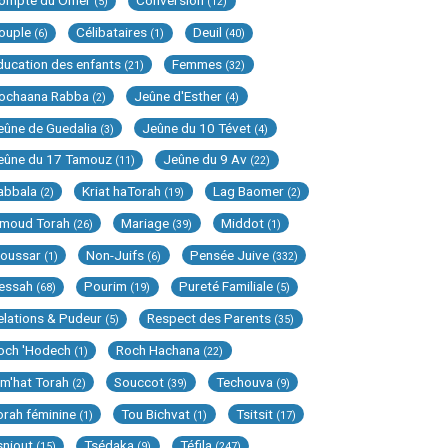
ompte du Omer
Conversion
(5)
(12)
ouple
Célibataires
Deuil
(6)
(1)
(40)
ducation des enfants
Femmes
(21)
(32)
ochaana Rabba
Jeûne d'Esther
(2)
(4)
eûne de Guedalia
Jeûne du 10 Tévet
(3)
(4)
eûne du 17 Tamouz
Jeûne du 9 Av
(11)
(22)
abbala
Kriat haTorah
Lag Baomer
(2)
(19)
(2)
imoud Torah
Mariage
Middot
(26)
(39)
(1)
oussar
Non-Juifs
Pensée Juive
(1)
(6)
(332)
essah
Pourim
Pureté Familiale
(68)
(19)
(5)
elations & Pudeur
Respect des Parents
(5)
(35)
och 'Hodech
Roch Hachana
(1)
(22)
im'hat Torah
Souccot
Techouva
(2)
(39)
(9)
orah féminine
Tou Bichvat
Tsitsit
(1)
(1)
(17)
sniout
Tsédaka
Téfila
(15)
(9)
(247)