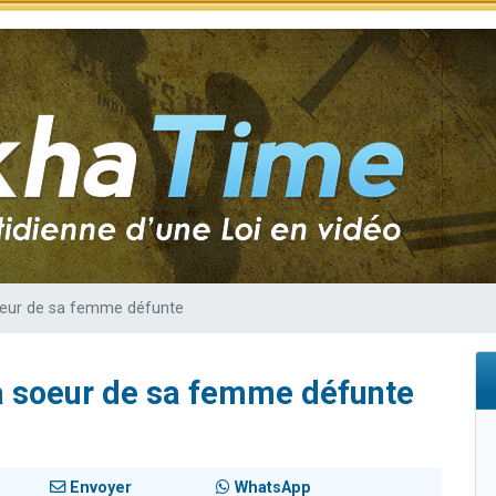
sion radio : Visions de grandeur n°104 : Le Chabbath et le Birkat Hamazone à 
 viennent de demander une bénédiction
de donner son Maasser
49 places pour étudier en groupe sur Zoom
 donner son Maasser
oeur de sa femme défunte
a soeur de sa femme défunte
Envoyer
WhatsApp