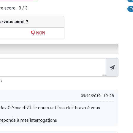
e score : 0 / 3
T
z-vous aimé ?
NON
s
09/12/2019 - 19h28
 Rav O Yossef Z.L le cours est tres clair bravo à vous
 reponde à mes interrogations