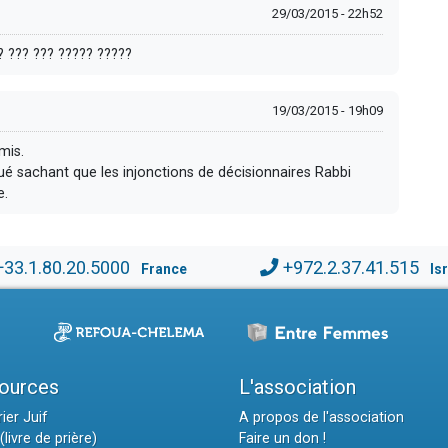
29/03/2015 - 22h52
? ??? ??? ????? ?????
19/03/2015 - 19h09
mis.
ué sachant que les injonctions de décisionnaires Rabbi
e.
+33.1.80.20.5000
+972.2.37.41.515
France
Is
ources
L'association
ier Juif
A propos de l'association
(livre de prière)
Faire un don !