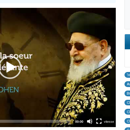
'
A
B
C
C
C