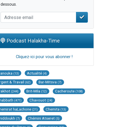
dessous.
Podcast Halakha-Time
Cliquez-ici pour vous abonner !
Hanouka
Actualité
(13)
(4)
rgent & Travail
Bar-Mitsva
(62)
(7)
rakhot
Brit-Mila
Cacheroute
(244)
(12)
(108)
habbath
Chavouot
(471)
(24)
hemirat haLachone
Chemita
(21)
(13)
hiddoukh
Chémini Atseret
(7)
(5)