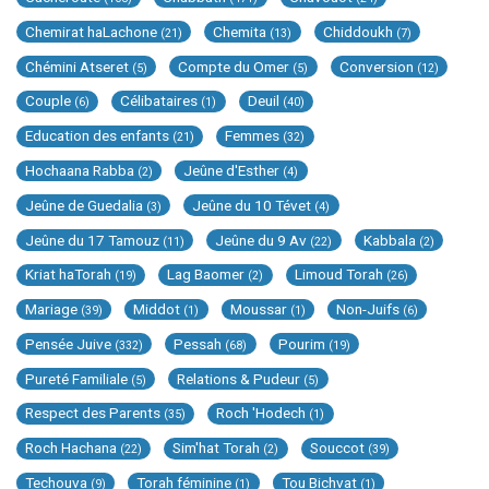
Chemirat haLachone
Chemita
Chiddoukh
(21)
(13)
(7)
Chémini Atseret
Compte du Omer
Conversion
(5)
(5)
(12)
Couple
Célibataires
Deuil
(6)
(1)
(40)
Education des enfants
Femmes
(21)
(32)
Hochaana Rabba
Jeûne d'Esther
(2)
(4)
Jeûne de Guedalia
Jeûne du 10 Tévet
(3)
(4)
Jeûne du 17 Tamouz
Jeûne du 9 Av
Kabbala
(11)
(22)
(2)
Kriat haTorah
Lag Baomer
Limoud Torah
(19)
(2)
(26)
Mariage
Middot
Moussar
Non-Juifs
(39)
(1)
(1)
(6)
Pensée Juive
Pessah
Pourim
(332)
(68)
(19)
Pureté Familiale
Relations & Pudeur
(5)
(5)
Respect des Parents
Roch 'Hodech
(35)
(1)
Roch Hachana
Sim'hat Torah
Souccot
(22)
(2)
(39)
Techouva
Torah féminine
Tou Bichvat
(9)
(1)
(1)