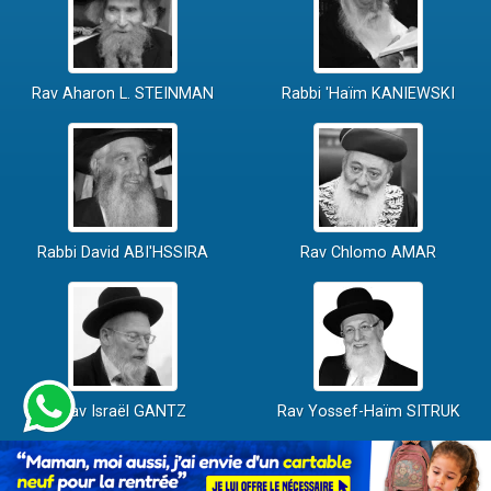
Rav Aharon L. STEINMAN
Rabbi 'Haïm KANIEWSKI
Rabbi David ABI'HSSIRA
Rav Chlomo AMAR
Rav Israël GANTZ
Rav Yossef-Haïm SITRUK