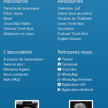
Raccourcis
Ressources
Paracha de la semaine
Calendrier Juif
Fêtes Juives
Sidour (livre de prière)
News
Horaires de Chabbath
Cours Mp3-Vidéo
Livres Torah-Box
Yéchiva Torah-Box
Inscription
Dédicacer un cours
Podcast Torah-Box
English Version
L'association
Retrouvez-nous...
A propos de l'association
Twitter
Faire un don !
Facebook
Mentions légales
YouTube
Nous contacter
WhatsApp
Aide (FAQ)
WhatsApp Femmes
Application iOS
Application Android