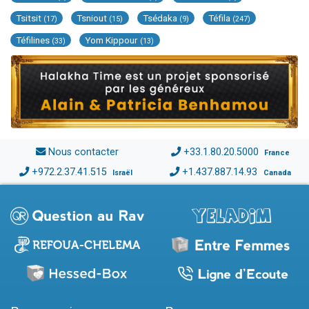
Tsitsit
Tsniout
Tsédaka
Téfila
(17)
(15)
(9)
(247)
Téfilines
Yom Kippour
(33)
(13)
Nous contacter
+33.1.80.20.5000
France
+972.2.37.41.515
+1.437.887.14.93
Israël
Canada