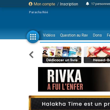
Mon compte
/
Inscription
17 personnes
4 personnes 
Paracha Réé
Il reste 
23 person
Eva vient de
Vidéos
Question au Rav
Dons
F
4 personnes 
3 personnes 
3 personn
Odaya vient 
13 personnes
2 personnes 
30 perso
12 nouve
Il reste 
3 personnes 