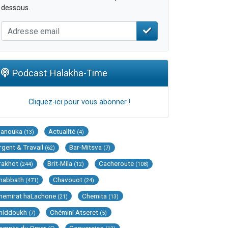
dessous.
Podcast Halakha-Time
Cliquez-ici pour vous abonner !
Hanouka
Actualité
(13)
(4)
rgent & Travail
Bar-Mitsva
(62)
(7)
rakhot
Brit-Mila
Cacheroute
(244)
(12)
(108)
habbath
Chavouot
(471)
(24)
hemirat haLachone
Chemita
(21)
(13)
hiddoukh
Chémini Atseret
(7)
(5)