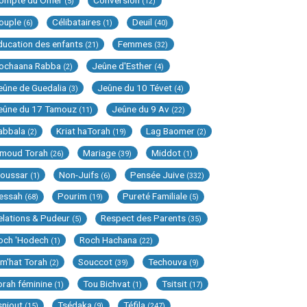
ompte du Omer
Conversion
(5)
(12)
ouple
Célibataires
Deuil
(6)
(1)
(40)
ducation des enfants
Femmes
(21)
(32)
ochaana Rabba
Jeûne d'Esther
(2)
(4)
eûne de Guedalia
Jeûne du 10 Tévet
(3)
(4)
eûne du 17 Tamouz
Jeûne du 9 Av
(11)
(22)
abbala
Kriat haTorah
Lag Baomer
(2)
(19)
(2)
imoud Torah
Mariage
Middot
(26)
(39)
(1)
oussar
Non-Juifs
Pensée Juive
(1)
(6)
(332)
essah
Pourim
Pureté Familiale
(68)
(19)
(5)
elations & Pudeur
Respect des Parents
(5)
(35)
och 'Hodech
Roch Hachana
(1)
(22)
im'hat Torah
Souccot
Techouva
(2)
(39)
(9)
orah féminine
Tou Bichvat
Tsitsit
(1)
(1)
(17)
sniout
Tsédaka
Téfila
(15)
(9)
(247)