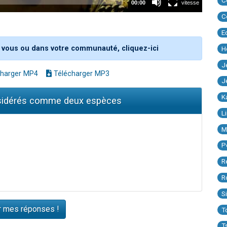
C
C
E
 vous ou dans votre communauté, cliquez-ici
H
J
harger MP4
Télécharger MP3
J
K
onsidérés comme deux espèces
L
M
P
R
R
S
T
T