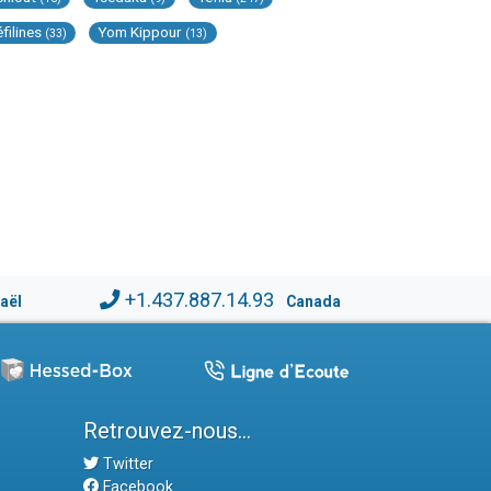
éfilines
Yom Kippour
(33)
(13)
+1.437.887.14.93
raël
Canada
Retrouvez-nous...
Twitter
Facebook