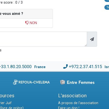
e score : 0 / 3
T
z-vous aimé ?
NON
s
+33.1.80.20.5000
+972.2.37.41.515
France
Is
ources
L'association
ier Juif
A propos de l'association
(livre de prière)
Faire un don !