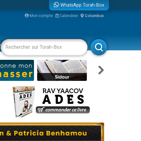
WhatsApp Torah-Box
Mon compte
Calendrier
Columbus
bre
vertissements
Livres
Rabbanim