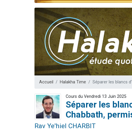
2 personnes 
2 nouvel
3 personnes 
8 personn
2 personn
Accueil
Halakha Time
Séparer les blancs 
Cours du Vendredi 13 Juin 2025
Séparer les blan
Chabbath, permi
Rav Ye'hiel CHARBIT