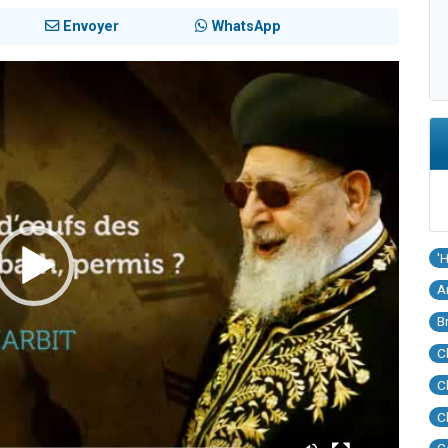
Envoyer
WhatsApp
'
A
B
C
C
C