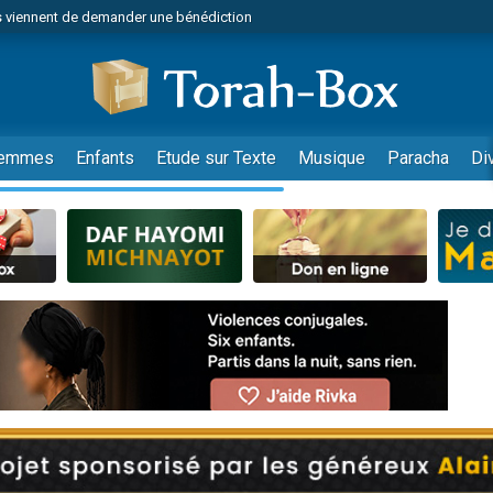
 viennent de demander une bénédiction
viennent de nous rejoindre sur WhatsApp
49 places pour étudier en groupe sur Zoom
nes viennent de faire un don pour Diane, 80 ans, dans un appartement insalu
 donner son Maasser
emmes
Enfants
Etude sur Texte
Musique
Paracha
Di
viennent de nous rejoindre sur WhatsApp
viennent de nous rejoindre sur WhatsApp
es viennent de faire un don pour 5 jours de vacances aux Orphelins
de donner son Maasser
 viennent de demander une bénédiction
viennent de nous rejoindre sur WhatsApp
nnes viennent de faire un don pour Sauvez la jambe de Yohan
lles musiques dans Torah-Box Music
49 places pour étudier en groupe sur Zoom
viennent de nous rejoindre sur WhatsApp