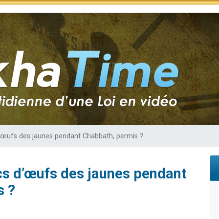
viennent de nous rejoindre sur WhatsApp
les musiques dans Torah-Box Music
viennent de nous rejoindre sur WhatsApp
es viennent de faire un don pour Tsédaka : pauvres d'Israel
es viennent de faire un don pour 1 Journée de Vacances Pour les Enfants
d’œufs des jaunes pendant Chabbath, permis ?
cs d’œufs des jaunes pendant
s ?