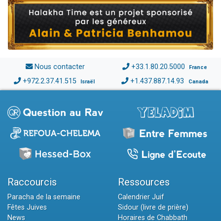
Nous contacter
+33.1.80.20.5000
France
+972.2.37.41.515
+1.437.887.14.93
Israël
Canada
Raccourcis
Ressources
Paracha de la semaine
Calendrier Juif
Fêtes Juives
Sidour (livre de prière)
News
Horaires de Chabbath