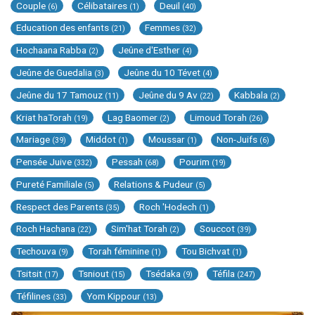
Couple
Célibataires
Deuil
(6)
(1)
(40)
Education des enfants
Femmes
(21)
(32)
Hochaana Rabba
Jeûne d'Esther
(2)
(4)
Jeûne de Guedalia
Jeûne du 10 Tévet
(3)
(4)
Jeûne du 17 Tamouz
Jeûne du 9 Av
Kabbala
(11)
(22)
(2)
Kriat haTorah
Lag Baomer
Limoud Torah
(19)
(2)
(26)
Mariage
Middot
Moussar
Non-Juifs
(39)
(1)
(1)
(6)
Pensée Juive
Pessah
Pourim
(332)
(68)
(19)
Pureté Familiale
Relations & Pudeur
(5)
(5)
Respect des Parents
Roch 'Hodech
(35)
(1)
Roch Hachana
Sim'hat Torah
Souccot
(22)
(2)
(39)
Techouva
Torah féminine
Tou Bichvat
(9)
(1)
(1)
Tsitsit
Tsniout
Tsédaka
Téfila
(17)
(15)
(9)
(247)
Téfilines
Yom Kippour
(33)
(13)