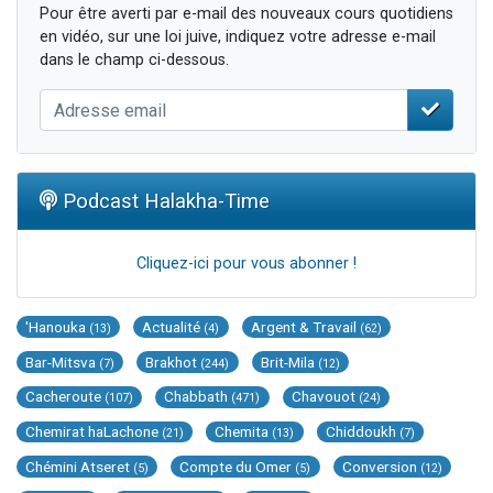
Pour être averti par e-mail des nouveaux cours quotidiens
en vidéo, sur une loi juive, indiquez votre adresse e-mail
dans le champ ci-dessous.
Podcast Halakha-Time
Cliquez-ici pour vous abonner !
'Hanouka
Actualité
Argent & Travail
(13)
(4)
(62)
Bar-Mitsva
Brakhot
Brit-Mila
(7)
(244)
(12)
Cacheroute
Chabbath
Chavouot
(107)
(471)
(24)
Chemirat haLachone
Chemita
Chiddoukh
(21)
(13)
(7)
Chémini Atseret
Compte du Omer
Conversion
(5)
(5)
(12)