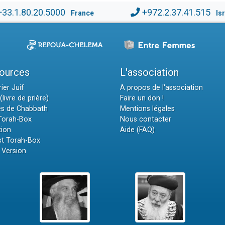
+33.1.80.20.5000
+972.2.37.41.515
France
Is
ources
L'association
ier Juif
A propos de l'association
(livre de prière)
Faire un don !
es de Chabbath
Mentions légales
 Torah-Box
Nous contacter
tion
Aide (FAQ)
t Torah-Box
 Version