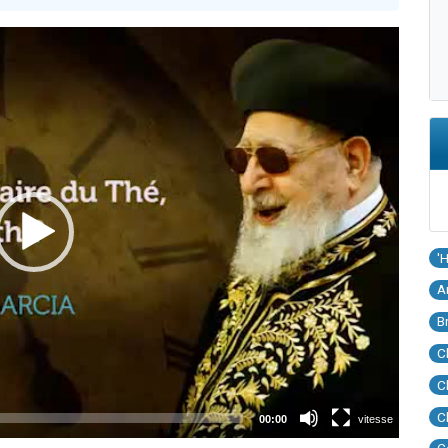
'
A
B
C
C
C