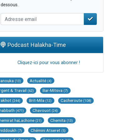
dessous.
Podcast Halakha-Time
Cliquez-ici pour vous abonner !
Hanouka
Actualité
(13)
(4)
rgent & Travail
Bar-Mitsva
(62)
(7)
rakhot
Brit-Mila
Cacheroute
(244)
(12)
(108)
habbath
Chavouot
(471)
(24)
hemirat haLachone
Chemita
(21)
(13)
hiddoukh
Chémini Atseret
(7)
(5)