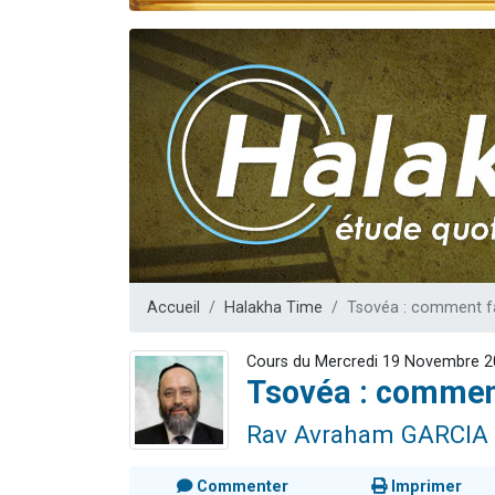
Nouvelle émis
61 personnes
Ariel vient 
Il reste 
Eva vient de
Accueil
Halakha Time
Tsovéa : comment fa
Cours du Mercredi 19 Novembre 
Tsovéa : comment
Rav Avraham GARCIA
Commenter
Imprimer