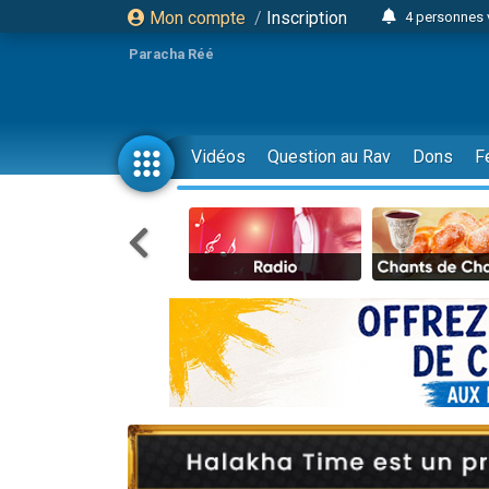
Mon compte
/
Inscription
4 personnes 
3 personnes 
Paracha Réé
Odaya vient 
3 personn
3 personn
Vidéos
Question au Rav
Dons
F
13 personnes
2 personnes 
30 perso
Il reste 
12 nouve
3 personnes 
2 personnes 
3 personnes 
2 nouvel
8 personn