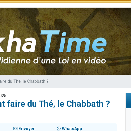
sion radio : Visions de grandeur n°104 : Le Chabbath et le Birkat Hamazone à 
 viennent de demander une bénédiction
de donner son Maasser
49 places pour étudier en groupe sur Zoom
 donner son Maasser
ire du Thé, le Chabbath ?
2025
 faire du Thé, le Chabbath ?
Envoyer
WhatsApp