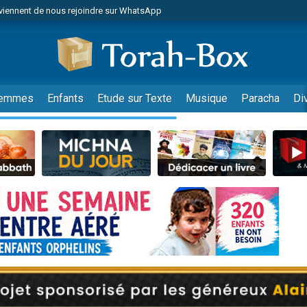
viennent de nous rejoindre sur WhatsApp
viennent de nous rejoindre sur WhatsApp
de donner son Maasser
es viennent de faire un don pour 5 jours de vacances aux Orphelins
es viennent de faire un don pour Diane, 80 ans, dans un appartement insalub
emmes
Enfants
Etude sur Texte
Musique
Paracha
Di
 viennent de demander une bénédiction
viennent de nous rejoindre sur WhatsApp
nnes viennent de faire un don pour Sauvez la jambe de Yohan
49 places pour étudier en groupe sur Zoom
lles musiques dans Torah-Box Music
viennent de nous rejoindre sur WhatsApp
viennent de nous rejoindre sur WhatsApp
viennent de nous rejoindre sur WhatsApp
les musiques dans Torah-Box Music
es viennent de faire un don pour Tsédaka : pauvres d'Israel