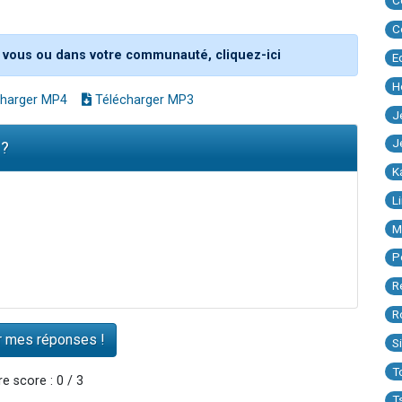
C
C
 vous ou dans votre communauté, cliquez-ici
E
H
harger MP4
Télécharger MP3
J
J
 ?
K
L
M
P
R
R
S
T
e score : 0 / 3
T