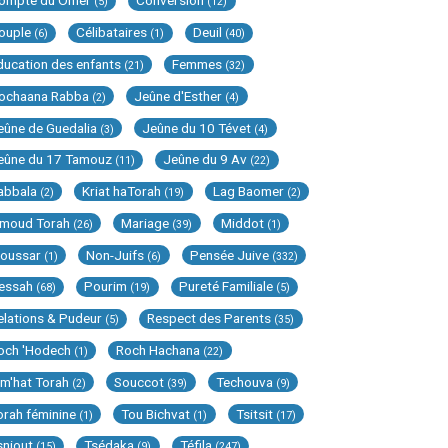
ompte du Omer
Conversion
(5)
(12)
ouple
Célibataires
Deuil
(6)
(1)
(40)
ducation des enfants
Femmes
(21)
(32)
ochaana Rabba
Jeûne d'Esther
(2)
(4)
eûne de Guedalia
Jeûne du 10 Tévet
(3)
(4)
eûne du 17 Tamouz
Jeûne du 9 Av
(11)
(22)
abbala
Kriat haTorah
Lag Baomer
(2)
(19)
(2)
imoud Torah
Mariage
Middot
(26)
(39)
(1)
oussar
Non-Juifs
Pensée Juive
(1)
(6)
(332)
essah
Pourim
Pureté Familiale
(68)
(19)
(5)
elations & Pudeur
Respect des Parents
(5)
(35)
och 'Hodech
Roch Hachana
(1)
(22)
im'hat Torah
Souccot
Techouva
(2)
(39)
(9)
orah féminine
Tou Bichvat
Tsitsit
(1)
(1)
(17)
sniout
Tsédaka
Téfila
(15)
(9)
(247)