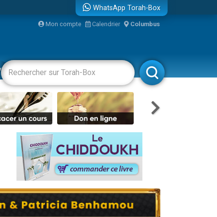
WhatsApp Torah-Box
Mon compte
Calendrier
Columbus
re
vertissements
Livres
Rabbanim
travers le temps
 leur maman
...