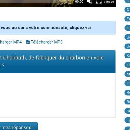
C
C
E
 vous ou dans votre communauté, cliquez-ici
H
J
harger MP4
Télécharger MP3
J
K
nt Chabbath, de fabriquer du charbon en voie
L
 ?
M
P
R
R
S
T
T