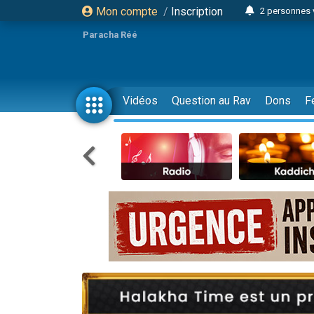
Mon compte
/
Inscription
2 personnes 
3 personnes 
Paracha Réé
2 nouvel
8 personn
4 personn
Vidéos
Question au Rav
Dons
F
Nouvelle émis
61 personnes
39 perso
Il reste 
Ariel vient 
Nathaniel vi
6 personn
2 personn
10 personnes
Il reste 