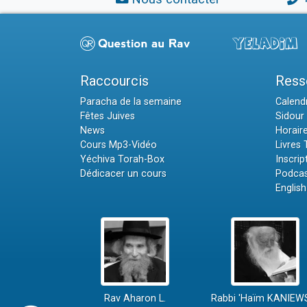
Raccourcis
Ress
Paracha de la semaine
Calendr
Fêtes Juives
Sidour 
News
Horair
Cours Mp3-Vidéo
Livres
Yéchiva Torah-Box
Inscrip
Dédicacer un cours
Podcas
English
Rav Aharon L.
Rabbi 'Haïm KANIEW