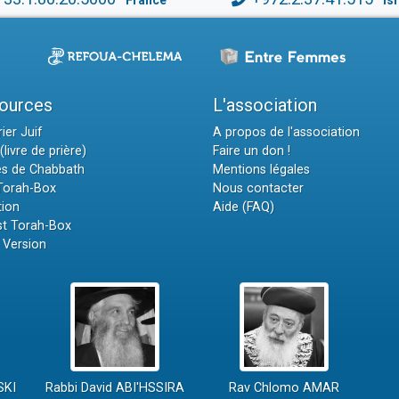
France
Is
ources
L'association
ier Juif
A propos de l'association
(livre de prière)
Faire un don !
es de Chabbath
Mentions légales
 Torah-Box
Nous contacter
tion
Aide (FAQ)
t Torah-Box
 Version
SKI
Rabbi David ABI'HSSIRA
Rav Chlomo AMAR