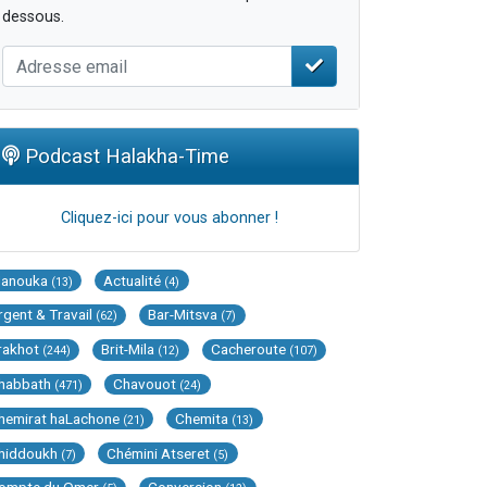
dessous.
Podcast Halakha-Time
Cliquez-ici pour vous abonner !
Hanouka
Actualité
(13)
(4)
rgent & Travail
Bar-Mitsva
(62)
(7)
rakhot
Brit-Mila
Cacheroute
(244)
(12)
(107)
habbath
Chavouot
(471)
(24)
hemirat haLachone
Chemita
(21)
(13)
hiddoukh
Chémini Atseret
(7)
(5)