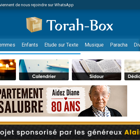
viennent de nous rejoindre sur WhatsApp
viennent de nous rejoindre sur WhatsApp
les musiques dans Torah-Box Music
es viennent de faire un don pour Tsédaka : pauvres d'Israel
es viennent de faire un don pour Diane, 80 ans, dans un appartement insalub
emmes
Enfants
Etude sur Texte
Musique
Paracha
Di
sion radio : Visions de grandeur n°104 : Le Chabbath et le Birkat Hamazone à 
 viennent de demander une bénédiction
nnes viennent de faire un don pour Sauvez la jambe de Yohan
49 places pour étudier en groupe sur Zoom
de donner son Maasser
ent de donner son Maasser
es viennent de faire un don pour 5 enfants déjà orphelins risquent de perdre
es viennent de faire un don pour Reloger Rivka, 6 enfants, victime de violences
 viennent de demander une bénédiction
49 places pour étudier en groupe sur Zoom