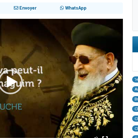
Envoyer
WhatsApp
'
A
B
C
C
C