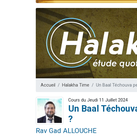
Dovan vient 
2 personnes 
2 personnes 
Malgorzata v
3 personnes 
Accueil
Halakha Time
Un Baal Téchouva pe
Cours du Jeudi 11 Juillet 2024
Un Baal Téchouva
?
Rav Gad ALLOUCHE