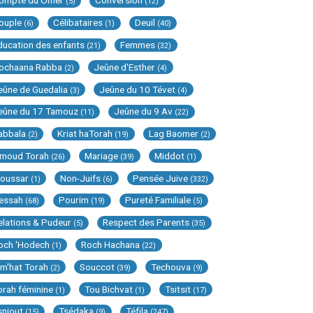
ompte du Omer
Conversion
(5)
(12)
ouple
Célibataires
Deuil
(6)
(1)
(40)
ducation des enfants
Femmes
(21)
(32)
ochaana Rabba
Jeûne d'Esther
(2)
(4)
eûne de Guedalia
Jeûne du 10 Tévet
(3)
(4)
eûne du 17 Tamouz
Jeûne du 9 Av
(11)
(22)
abbala
Kriat haTorah
Lag Baomer
(2)
(19)
(2)
imoud Torah
Mariage
Middot
(26)
(39)
(1)
oussar
Non-Juifs
Pensée Juive
(1)
(6)
(332)
essah
Pourim
Pureté Familiale
(68)
(19)
(5)
elations & Pudeur
Respect des Parents
(5)
(35)
och 'Hodech
Roch Hachana
(1)
(22)
im'hat Torah
Souccot
Techouva
(2)
(39)
(9)
orah féminine
Tou Bichvat
Tsitsit
(1)
(1)
(17)
sniout
Tsédaka
Téfila
(15)
(9)
(247)