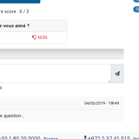
T
e score : 0 / 3
z-vous aimé ?
NON
s
04/03/2019 - 19h49
re question ;
+33.1.80.20.5000
+972.2.37.41.515