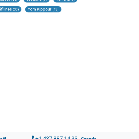
éfilines
Yom Kippour
(33)
(13)
+1.437.887.14.93